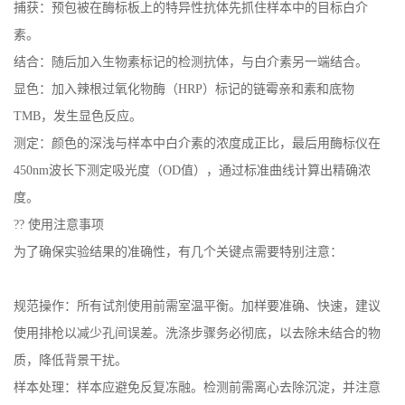
捕获：预包被在酶标板上的特异性抗体先抓住样本中的目标白介
素。
结合：随后加入生物素标记的检测抗体，与白介素另一端结合。
显色：加入辣根过氧化物酶（HRP）标记的链霉亲和素和底物
TMB，发生显色反应。
测定：颜色的深浅与样本中白介素的浓度成正比，最后用酶标仪在
450nm波长下测定吸光度（OD值），通过标准曲线计算出精确浓
度。
?? 使用注意事项
为了确保实验结果的准确性，有几个关键点需要特别注意：
规范操作：所有试剂使用前需室温平衡。加样要准确、快速，建议
使用排枪以减少孔间误差。洗涤步骤务必彻底，以去除未结合的物
质，降低背景干扰。
样本处理：样本应避免反复冻融。检测前需离心去除沉淀，并注意