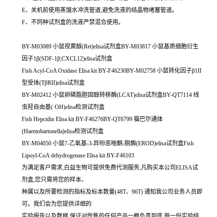
E、关机前使用蒸馏水冲洗管道,避免洗液的结晶物堵塞管道。
F、不同种试剂盒的洗液严禁混合使用。
BY-M03089 小鼠视黄醇(Ret)elisa试剂盒BY-M03817 小鼠基质细胞衍生
因子1β(SDF-1β;CXCL12)elisa试剂盒
Fish Acyl-CoA Oxidase Elisa kit BY-F46230BY-M02758 小鼠转化因子β1II
型受体(TβRII)elisa试剂盒
BY-M02412 小鼠卵磷脂胆固醇转移酶(LCAT)elisa试剂盒BY-QT7114 线
虫羟自由基(·OH)elisa检测试剂盒
Fish Hepcidin Elisa kit BY-F46276BY-QT6799 猫巴尔通体
(Haemobartonella)elisa检测试剂盒
BY-M04050 小鼠7-乙氧基-3-异吩恶唑酮-脱酶(EROD)elisa试剂盒Fish
Lipoyl-CoA dehydrogenase Elisa kit BY-F46103
为满足客户需求,白益生物可提供免费代测服务,凡购买本公司ELISA试
剂盒,您只需将您的样本、
种属以及所要检测的指标及标本数量(48T、96T) 通知我公司业务人员即
可。我们会为您提供详细的
实验报告以及数据,保证对所售的任何产品一概负责到底,每一份实验结