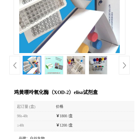
鸡黄嘌呤氧化酶（XOD-2）elisa试剂盒
起订量 (盒)
价格
96t-48t
￥
1800 /盒
≥48t
￥
1200 /盒
品牌：
白益生物