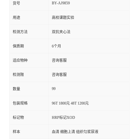
BY-AJ9859
货号
用途
高校课题实验
检测方法
双抗夹心法
保质期
6个月
适应物种
咨询客服
检测限
咨询客服
99
数量
包装规格
96T 1800元 48T 1200元
标记物
HRP标记XOD
样本
血清 细胞上清 组织匀浆尿液