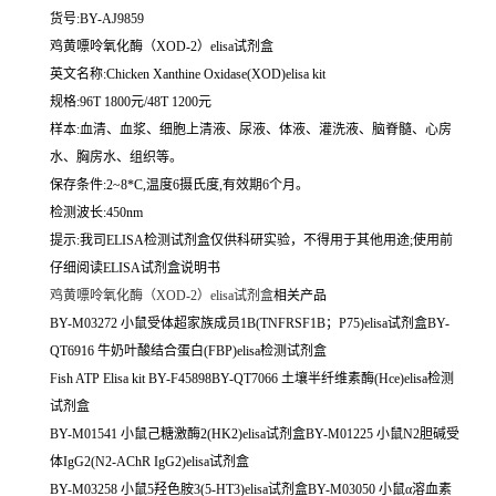
货号:BY-AJ9859
鸡黄嘌呤氧化酶（XOD-2）elisa试剂盒
英文名称:
Chicken Xanthine Oxidase(XOD)elisa kit
规格:96T 1800元/48T 1200元
样本:血清、血浆、细胞上清液、尿液、体液、灌洗液、脑脊髓、心房
水、胸房水、组织等。
保存条件:2~8*C,温度6摄氏度,有效期6个月。
检测波长:450nm
提示:我司ELISA检测试剂盒仅供科研实验，不得用于其他用途;使用前
仔细阅读ELISA试剂盒说明书
鸡黄嘌呤氧化酶（XOD-2）elisa试剂盒
相关产品
BY-M03272 小鼠受体超家族成员1B(TNFRSF1B；P75)elisa试剂盒BY-
QT6916 牛奶叶酸结合蛋白(FBP)elisa检测试剂盒
Fish ATP Elisa kit BY-F45898BY-QT7066 土壤半纤维素酶(Hce)elisa检测
试剂盒
BY-M01541 小鼠己糖激酶2(HK2)elisa试剂盒BY-M01225 小鼠N2胆碱受
体IgG2(N2-AChR IgG2)elisa试剂盒
BY-M03258 小鼠5羟色胺3(5-HT3)elisa试剂盒BY-M03050 小鼠α溶血素