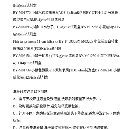
(Hla)elisa试剂盒
BY-M01776 小鼠水通道蛋白3(AQP-3)elisa试剂盒BY-QT6442 斑马鱼骨
成型蛋白4(BMP-4)elisa检测试剂盒
BY-M02698 小鼠CD28分子(CD28)elisa试剂盒BY-M02256 小鼠IgM(SLE-
IgM)elisa试剂盒
Fish testosterone 11-one Elisa kit BY-F45936BY-M03205 小鼠前蛋白转化
酶枯草溶菌素(PCSK)elisa试剂盒
BY-M03154 小鼠干扰素g (IFN-g)elisa试剂盒BY-M01250 小鼠Toll样受体
4(TLR4)elisa试剂盒
BY-M01739 小鼠色氨酸-2,3-双加氧酶(TDO)elisa试剂盒BY-M02241 小鼠
硫化氢(H2S)elisa试剂盒
洗板时应注意以下问题:
A、需每天校正注液量及残液量,洗涤后残液量不得大于2μl。
B、及时更换破损吸液针,避免破坏底板包被。
C、针对不同厂家酶标板注意调整吸液头下降高度,避免冲洗针头卡住酶
标板。
D、注意调整洗液量,洗液量过多将溢出,过少将达不到洗涤效果。