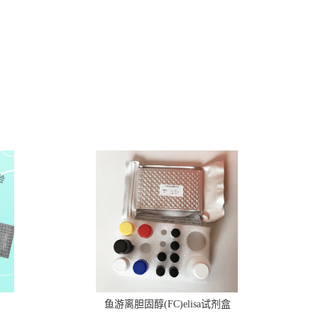
鱼游离胆固醇(FC)elisa试剂盒