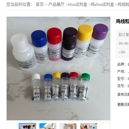
您当前的位置：
首页
>
产品展厅
>
elisa试剂盒
>
鸡elisa试剂盒
>
鸡线粒
鸡线粒
起订量 
96t-48t
≥48t
品牌：
产地：
型号：
货号：
发布日
更新日