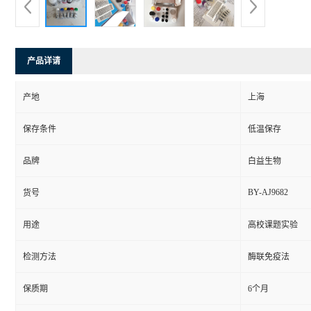
产品详请
产地
上海
保存条件
低温保存
品牌
白益生物
BY-AJ9682
货号
用途
高校课题实验
检测方法
酶联免疫法
保质期
6个月