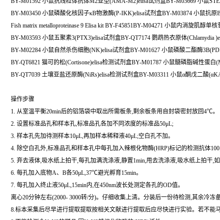
BY-M01592 小鼠抗线粒体抗体M2亚型(AMA-M2)elisa试剂盒BY-M03669 小鼠STEA
BY-M03450 小鼠磷酸化核因子κB物激酶(P-IKK)elisa试剂盒BY-M03874 小鼠抗原B(
Fish matrix metalloproteinase 9 Elisa kit BY-F45851BY-M04271 小鼠内
BY-M03593 小鼠五聚素3(PTX3)elisa试剂盒BY-QT7174 鹦鹉热衣原体(Chlamydia 
BY-M02284 小鼠自然杀伤细胞(NK)elisa试剂盒BY-M01627 小鼠磷酸二酯酶3B(PDE
BY-QT6821 猫可的松(Cortisone)elisa检测试剂盒BY-M01787 小鼠髓磷脂碱性蛋白(M
BY-QT7039 土壤亚盐还原酶(NiRs)elisa检测试剂盒BY-M03311 小鼠α酮戊二酸(αKA
操作步骤
1. 从室温平衡20min后的铝箔袋中取出所需板条,剩余板条用自封袋密封放回4℃。
2. 设置标准品孔和样本孔,标准品孔各加不同浓度的标准品50μL;
3. 样本孔先加待测样本10μL,再加样本稀释液40μL;空白孔不加。
4. 除空白孔外,标准品孔和样本孔中每孔加入辣根化物酶(HRP)标记的检测抗体100
5. 弃去液体,吸水纸上拍干,每孔加满洗涤液,静置1min,甩去洗涤液,吸水纸上拍干
6. 每孔加入底物A、B各50μL,37℃避光孵育15min。
7. 每孔加入终止液50μL,15min内,在450nm波长处测定各孔的OD值。
离心20分钟左右(2000- 3000转/分)。仔细收集上清。分装后一份待检测,其余冷冻
8.标本采集后尽早进行提取提取按相关文献进行提取后应尽快进行实验。若不能马上