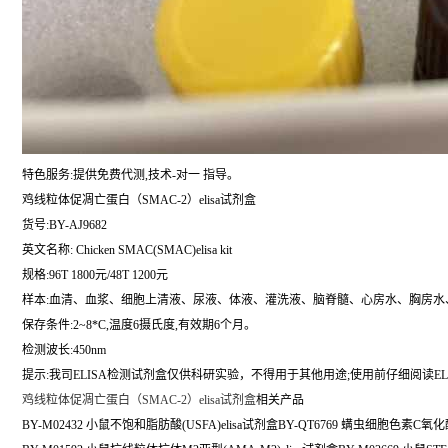
特色服务:提供免费代测,技术-对一 指导。
鸡线粒体促凋亡蛋白（SMAC-2）elisa试剂盒
货号:BY-AJ9682
英文名称:
Chicken SMAC(SMAC)elisa kit
规格:96T 1800元/48T 1200元
样本:血清、血浆、细胞上清液、尿液、体液、灌洗液、脑脊髓、心房水、胸房水
保存条件:2~8*C,温度6摄氏度,有效期6个月。
检测波长:450nm
提示:我司ELISA检测试剂盒仅供科研实验，不得用于其他用途;使用前仔细阅读EL
鸡线粒体促凋亡蛋白（SMAC-2）elisa试剂盒
相关产品
BY-M02432 小鼠不饱和脂肪酸(USFA)elisa试剂盒BY-QT6769 螨虫细胞色素C氧化