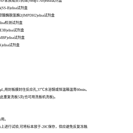
P家族成员1抗体(Steap1-Ab)elisa试剂盒
SS-B)elisa试剂盒
消旋肌醇单核苷酸酶脱氢酶2(IMPDH2)elisa试剂盒
)elisa检测试剂盒
3B)elisa试剂盒
BP)elisa试剂盒
)elisa试剂盒
μL,用封板膜封住反应孔,37℃水浴锅或恒温箱温育60min。
,如此重复洗板5次(也可用洗板机洗板)。
备用。
进行试验,可将标本放于-20C保存，但应避免反复冻融.