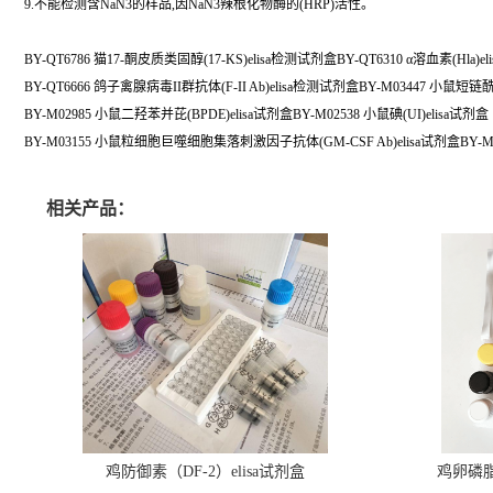
9.不能检测含NaN3的样品,因NaN3辣根化物酶的(HRP)活性。
BY-QT6786 猫17-酮皮质类固醇(17-KS)elisa检测试剂盒BY-QT6310 α溶血素(Hla)
BY-QT6666 鸽子禽腺病毒II群抗体(F-II Ab)elisa检测试剂盒BY-M03447 小鼠短
BY-M02985 小鼠二羟苯并芘(BPDE)elisa试剂盒BY-M02538 小鼠碘(UI)elisa试剂盒
BY-M03155 小鼠粒细胞巨噬细胞集落刺激因子抗体(GM-CSF Ab)elisa试剂盒BY-M0224
相关产品：
鸡防御素（DF-2）elisa试剂盒
鸡卵磷脂（