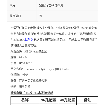
应用
定量/定性/活性检测
是否进口
否
不需要任何分离步骤,操作十分简便、快速,数分钟便能得出结果,酶免疫
测定方法操作时,所有反应试剂均在同一体系内进行,自主研发和销售多
年,对ELISA
试剂盒
这方面的研究越来越专业,小至成本,大至数据,帮助许
多科研人士完成实验。
鸡溶血酶（HE-2）elisa试剂盒
规格：96t/48t
货号：BY-AJ9762
英文名称：
Chicken Hemolytic enzyme(HE)elisa kit
保质期：6个月
服务：订购产品提供免费代测
快递：顺丰包邮
鸡溶血酶（HE-2）elisa试剂盒
组成
名称
96孔配置
48孔配置
备注