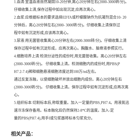
1.血清:室温血液自然凝固10-20分钟,离心20分钟左右(2000-3000转/分)。
仔细收集上清,保存过程中如出现沉淀,应再次离心。
2.血浆:应根据标本的要求选择EDTA或柠檬酸钠作为抗凝剂混合10- 20
分钟后，离心20分钟左右(2000- 3000转/分)。仔细收集上清保存过
程中如有沉淀形成,应该再次离心。
3.尿液:用无菌管收集离心20分钟左右(2000-3000转/分)。仔细收集上清
保存过程中如有沉淀形成，应再次离心。胸腹水、脑脊液参照实行。
4.细胞培养上清:检测分泌性的成份时,用无菌管收集。离心20分钟左右
(2000-3000转/分)。 仔细收集上清。检测细胞内的成份时,用PBS(P
H7.2-7.4)稀释细胞悬液细胞浓度达到100万/ml左右。
通过反复冻融，以使细胞破坏并放出细胞内成份。离心20分钟左右
(2000-3000转/分)。 仔细收集上清。保存过程中如有沉淀形成,应再次离
心。
5.组织标本:切割标本后,称取重量。加入一定量的PBS,PH7.4。用液氮迅
速冷冻保存备用。标本融化后仍然保持2-8*C的温度。加入-定
量的PBS(PH7.4),用手I或匀浆器将标本匀浆充分。
相关产品：