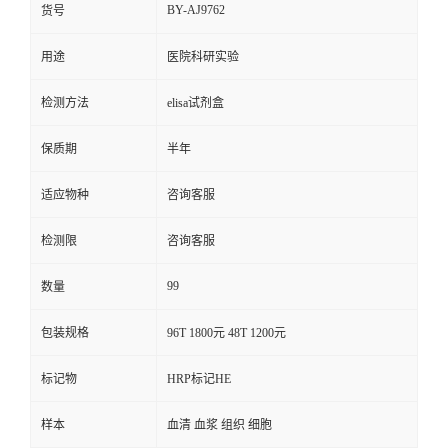
BY-AJ9762
货号
用途
医院科研实验
检测方法
elisa试剂盒
保质期
半年
适应物种
咨询客服
检测限
咨询客服
99
数量
包装规格
96T 1800元 48T 1200元
标记物
HRP标记HE
样本
血清 血浆 组织 细胞