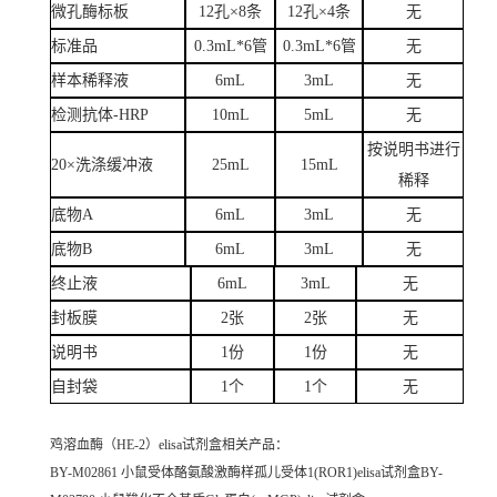
微孔酶标板
12孔×8条
12孔×4条
无
标准品
0.3mL*6管
0.3mL*6管
无
样本稀释液
6mL
3mL
无
检测抗体-HRP
10mL
5mL
无
按说明书进行
20×洗涤缓冲液
25mL
15mL
稀释
底物A
6mL
3mL
无
底物B
6mL
3mL
无
终止液
6mL
3mL
无
封板膜
2张
2张
无
说明书
1份
1份
无
自封袋
1个
1个
无
鸡溶血酶（HE-2）elisa试剂盒
相关产品：
BY-M02861 小鼠受体酪氨酸激酶样孤儿受体1(ROR1)elisa试剂盒BY-