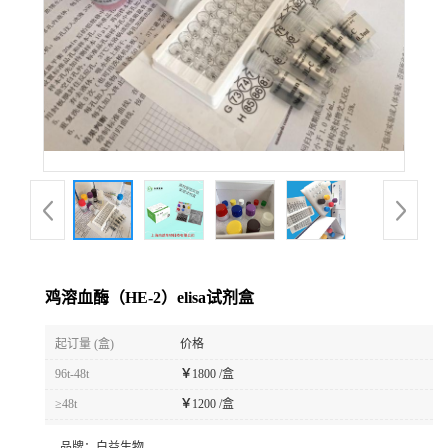
鸡溶血酶（HE-2）elisa试剂盒
起订量 (盒)
价格
96t-48t
￥
1800 /盒
≥48t
￥
1200 /盒
品牌：
白益生物