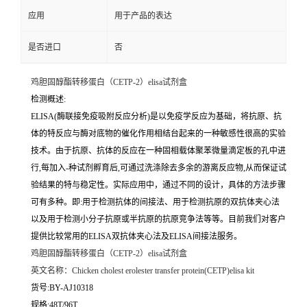
应用
用于产品的表达
是否进口
否
鸡胆固醇酯转移蛋白（CETP-2）elisa试剂盒
检测概述:
ELISA(酶联接免疫吸附反应分析)是以免疫学反应为基础，将抗原、抗
体的特反应与酶对底物的催化作用相结台起来的一种敏感性很高的实验
技术。由于抗原、抗体的反应在一种固相载体聚苯微量滴定板的孔中进
行,每加入-种试剂孵育后,可通过洗涤除去多余的游离反应物,从而保证试
验结果的特与稳定性。实际应用中，通过不同的设计，具体的方法步骤
可有多种。即:用于检测抗体的间接法、用于检测抗原的双抗体夹心法
以及用于检测小分子抗原或半抗原的抗原竞争法等等。目前我们对客户
提供比较常用的ELISA双抗体夹心法及ELISA间接法服务。
鸡胆固醇酯转移蛋白（CETP-2）elisa试剂盒
英文名称：
Chicken cholest erolester transfer protein(CETP)elisa kit
货号:BY-AJ10318
规格:48T/96T