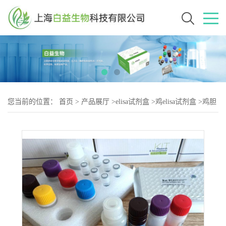
您当前的位置：
首页
>
产品展厅
>
elisa试剂盒
>
鸡elisa试剂盒
>
鸡胆
固醇酯转移蛋白（CETP-2）elisa试剂盒