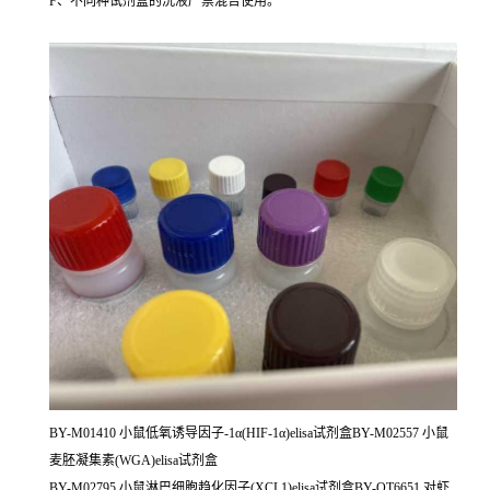
F、不同种试剂盒的洗液严禁混合使用。
BY-M01410 小鼠低氧诱导因子-1α(HIF-1α)elisa试剂盒BY-M02557 小鼠
麦胚凝集素(WGA)elisa试剂盒
BY-M02795 小鼠淋巴细胞趋化因子(XCL1)elisa试剂盒BY-QT6651 对虾