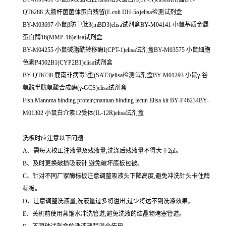
QT6288 大肠杆菌菌体蛋白残留(E.coli DH-5α)elisa检测试剂盒
BY-M03697 小鼠β防卫肽3(mBD3)elisa试剂盒BY-M04141 小鼠基质金属
蛋白酶16(MMP-16)elisa试剂盒
BY-M04255 小鼠碱脂酰转移酶I(CPT-1)elisa试剂盒BY-M03575 小鼠细胞
色素P4502B1(CYP2B1)elisa试剂盒
BY-QT6738 鹿南非病毒3型(SAT3)elisa检测试剂盒BY-M01293 小鼠γ-谷
氨酰半胱氨酸合成酶(γ-GCS)elisa试剂盒
Fish Mannma binding protein;mannan binding lectin Elisa kit BY-F46234BY-
M01302 小鼠白介素12受体(IL-12R)elisa试剂盒
洗板时应注意以下问题:
A、需每天校正注液量及残液量,洗涤后残液量不得大于2μl。
B、及时更换破损吸液针,避免破坏底板包被。
C、针对不同厂家酶标板注意调整吸液头下降高度,避免冲洗针头卡住酶
标板。
D、注意调整洗液量,洗液量过多将溢出,过少将达不到洗涤效果。
E、关机前使用蒸馏水冲洗管道,避免洗液的结晶物堵塞管道。