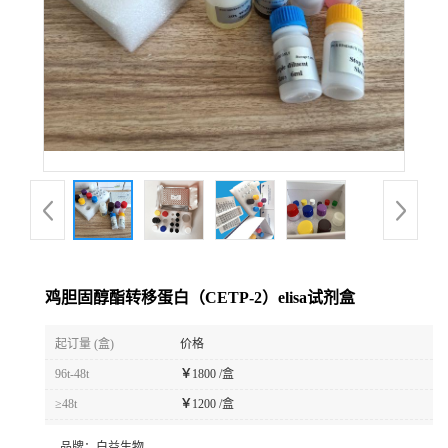
鸡胆固醇酯转移蛋白（CETP-2）elisa试剂盒
起订量 (盒)
价格
96t-48t
￥
1800 /盒
≥48t
￥
1200 /盒
品牌：
白益生物