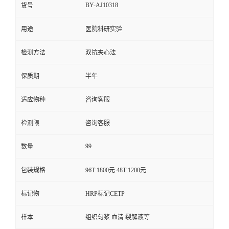
BY-AJ10318
货号
用途
医院科研实验
检测方法
双抗夹心法
保质期
半年
适应物种
咨询客服
检测限
咨询客服
99
数量
包装规格
96T 1800元 48T 1200元
标记物
HRP标记CETP
样本
组织匀浆 血清 裂解液等