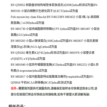
BY-QT6952 树鼩盘状结构域受体家族成员2(DDR2)elisa检测试剂盒BY-
M03101 小鼠白细胞衍生趋化因子2(LECT2)elisa试剂盒
Fish myosin hey chain Elisa kit BY-F46123BY-M03432 小鼠3氧-5β-类固醇
脱氢酶(△4-DH)elisa试剂盒
BY-M01730 小鼠肉碱脂酰转移酶I(CPT-1)elisa试剂盒BY-M01467 小鼠谷
氨酸(GLU)elisa试剂盒
BY-M03263 小鼠α1微球蛋白(AMG)elisa试剂盒BY-M02837 小鼠抗麦醇
溶蛋白IgG抗体(AGA-IgG)elisa试剂盒
BY-QT6262 维生素K2(VK2)elisa检测试剂盒BY-M01976 小鼠整合素
αVβ3(ITG αⅤβ3)elisa试剂盒
BY-M01949 小鼠异柠檬酸脱氢酶(ICD)elisa试剂盒BY-M02252 小鼠8-异
构素(8-isoprostane)elisa试剂盒
BY-M02817 小鼠内脏脂肪特丝氨酸蛋白酶剂(vaspin)elisa试剂盒BY-
QT6918 牛奶BCAA转移酶(BCAT)elisa检测试剂盒
另外:
:
需要我司提供代测服务的,请确保实验样本尽快寄送到本公司,该
部分实验我们将会尽快给出待测结果,如有不便望大家谅解海涵!
相关产品：