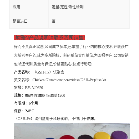
应用
定量/定性/活性检测
是否进口
否
详细的产品说明请联系我司销售!
好而不贵真正实惠,公司成立多年,已掌握了行业内的核心技术,并收获广
大新老客户的,成为多所院校、科研单位合作单位,为回报客户,公司促销
包邮还代测,质量有保证,价格更贴心,快点行动吧!
产品名称：
（
GSH-Px）试剂盒
英文名称：
Chicken Glutathione peroxidase(GSH-Px)elisa kit
货号：BY-AJ9620
规格：96t原价1800 48t原价1200
有限期：6个月
保存：2-8°C
（
GSH-Px）试剂盒
用于科研实验，不得用于临床。