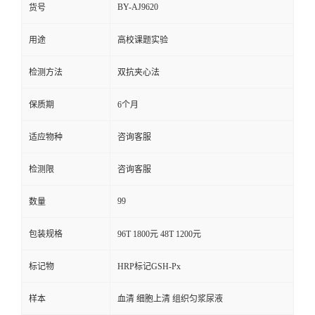
BY-AJ9620
货号
用途
高校课题实验
检测方法
双抗夹心法
保质期
6个月
适应物种
咨询客服
检测限
咨询客服
99
数量
包装规格
96T 1800元 48T 1200元
标记物
HRP标记GSH-Px
样本
血清 细胞上清 组织匀浆尿液