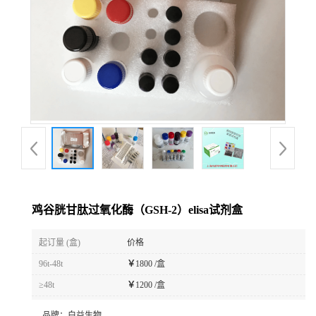
鸡谷胱甘肽过氧化酶（GSH-2）elisa试剂盒
起订量 (盒)
价格
96t-48t
￥
1800 /盒
≥48t
￥
1200 /盒
品牌：
白益生物