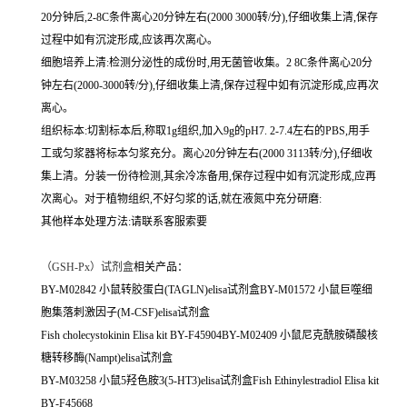
20分钟后,2-8C条件离心20分钟左右(2000 3000转/分),仔细收集上清,保存
过程中如有沉淀形成,应该再次离心。
细胞培养上清:检测分泌性的成份时,用无菌管收集。2 8C条件离心20分
钟左右(2000-3000转/分),仔细收集上清,保存过程中如有沉淀形成,应再次
离心。
组织标本:切割标本后,称取1g组织,加入9g的pH7. 2-7.4左右的PBS,用手
工或匀浆器将标本匀浆充分。离心20分钟左右(2000 3113转/分),仔细收
集上清。分装一份待检测,其余冷冻备用,保存过程中如有沉淀形成,应再
次离心。对于植物组织,不好匀浆的话,就在液氮中充分研磨:
其他样本处理方法:请联系客服索要
（
GSH-Px）试剂盒
相关产品：
BY-M02842 小鼠转胶蛋白(TAGLN)elisa试剂盒BY-M01572 小鼠巨噬细
胞集落刺激因子(M-CSF)elisa试剂盒
Fish cholecystokinin Elisa kit BY-F45904BY-M02409 小鼠尼克酰胺磷酸核
糖转移酶(Nampt)elisa试剂盒
BY-M03258 小鼠5羟色胺3(5-HT3)elisa试剂盒Fish Ethinylestradiol Elisa kit
BY-F45668