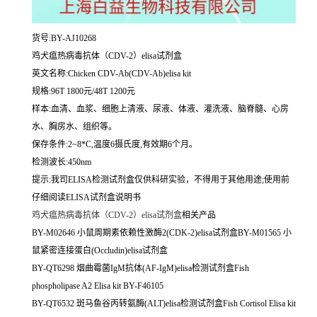
货号:BY-AJ10268
鸡犬瘟热病毒抗体（CDV-2）elisa试剂盒
英文名称:
Chicken CDV-Ab(CDV-Ab)elisa kit
规格:96T 1800元/48T 1200元
样本:血清、血浆、细胞上清液、尿液、体液、灌洗液、脑脊髓、心房
水、胸房水、组织等。
保存条件:2~8*C,温度6摄氏度,有效期6个月。
检测波长:450nm
提示:我司ELISA检测试剂盒仅供科研实验，不得用于其他用途;使用前
仔细阅读ELISA试剂盒说明书
鸡犬瘟热病毒抗体（CDV-2）elisa试剂盒
相关产品
BY-M02646 小鼠周期素依赖性激酶2(CDK-2)elisa试剂盒BY-M01565 小
鼠紧密连接蛋白(Occludin)elisa试剂盒
BY-QT6298 烟曲霉菌IgM抗体(AF-IgM)elisa检测试剂盒Fish
phospholipase A2 Elisa kit BY-F46105
BY-QT6532 斑马鱼谷丙转氨酶(ALT)elisa检测试剂盒Fish Cortisol Elisa kit