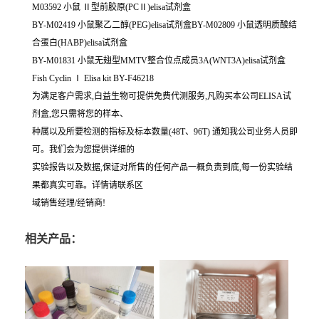
M03592 小鼠 Ⅱ型前胶原(PCⅡ)elisa试剂盒
BY-M02419 小鼠聚乙二醇(PEG)elisa试剂盒BY-M02809 小鼠透明质酸结
合蛋白(HABP)elisa试剂盒
BY-M01831 小鼠无翅型MMTV整合位点成员3A(WNT3A)elisa试剂盒
Fish Cyclin Ⅰ Elisa kit BY-F46218
为满足客户需求,白益生物可提供免费代测服务,凡购买本公司ELISA试
剂盒,您只需将您的样本、
种属以及所要检测的指标及标本数量(48T、96T) 通知我公司业务人员即
可。我们会为您提供详细的
实验报告以及数据,保证对所售的任何产品一概负责到底,每一份实验结
果都真实可靠。详情请联系区
域销售经理/经销商!
相关产品：