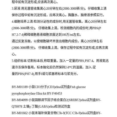
程中如有沉淀形成,应该再次离心。
3.尿液:用无菌管收集离心20分钟左右(2000-3000转/分)。仔细收集上清
保存过程中如有沉淀形成，应再次离心。胸腹水、脑脊液参照实行。
4.细胞培养上清:检测分泌性的成份时,用无菌管收集。离心20分钟左右
(2000-3000转/分)。 仔细收集上清。检测细胞内的成份时,用PBS(P
H7.2-7.4)稀释细胞悬液细胞浓度达到100万/ml左右。
通过反复冻融，以使细胞破坏并放出细胞内成份。离心20分钟左右
(2000-3000转/分)。 仔细收集上清。保存过程中如有沉淀形成,应再次离
心。
5.组织标本:切割标本后,称取重量。加入一定量的PBS,PH7.4。用液氮迅
速冷冻保存备用。标本融化后仍然保持2-8*C的温度。加入-定
量的PBS(PH7.4),用手I或匀浆器将标本匀浆充分。
BY-M01189 小鼠CD3分子(CD3)elisa试剂盒Fish glucose
pyrophosphorylase Elisa kit BY-F46453
BY-M04099 小鼠固醇调节因子结合蛋白2(SREBF2)elisa试剂盒BY-
QT6978 土壤γ-丁酸(GABA)elisa检测试剂盒
BY-M01662 小鼠末端补体复合物C5b-9(TCC C5b-9)elisa试剂盒BY-