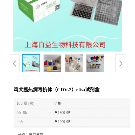
鸡犬瘟热病毒抗体（CDV-2）elisa试剂盒
起订量 (盒)
价格
96t-48t
￥
1800 /盒
≥48t
￥
1200 /盒
品牌：
白益生物