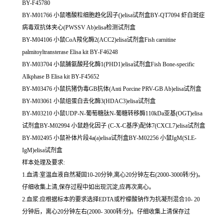
BY-F45780
BY-M01766 小鼠嗜酸粒细胞趋化因子()elisa试剂盒BY-QT7094 虾白斑症
病毒双抗体夹心(PWSSV Ab)elisa检测试剂盒
BY-M04106 小鼠CoA羧化酶2(ACC2)elisa试剂盒Fish carnitine
palmitoyltransterase Elisa kit BY-F46248
BY-M03704 小鼠脯氨酸羟化酶1(PHD1)elisa试剂盒Fish Bone-specific
Alkphase B Elisa kit BY-F45652
BY-M03476 小鼠抗猪伪毒GB抗体(Anti Porcine PRV-GB Ab)elisa试剂盒
BY-M03061 小鼠组蛋白去化酶3(HDAC3)elisa试剂盒
BY-M03210 小鼠UDP-N-葡萄糖肽N-葡糖转移酶110kDa亚基(OGT)elisa
试剂盒BY-M02994 小鼠趋化因子 (C-X-C基序)配体7(CXCL7)elisa试剂盒
BY-M02495 小鼠补体片段4a(a)elisa试剂盒BY-M02256 小鼠IgM(SLE-
IgM)elisa试剂盒
样本处理及要求:
1.血清:室温血液自然凝固10-20分钟,离心20分钟左右(2000-3000转/分)。
仔细收集上清,保存过程中如出现沉淀,应再次离心。
2.血浆:应根据标本的要求选择EDTA或柠檬酸钠作为抗凝剂混合10- 20
分钟后，离心20分钟左右(2000- 3000转/分)。仔细收集上清保存过