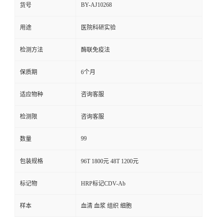
BY-AJ10268
货号
用途
医院科研实验
检测方法
酶联免疫法
保质期
6个月
适应物种
咨询客服
检测限
咨询客服
99
数量
包装规格
96T 1800元 48T 1200元
标记物
HRP标记CDV-Ab
样本
血清 血浆 组织 细胞