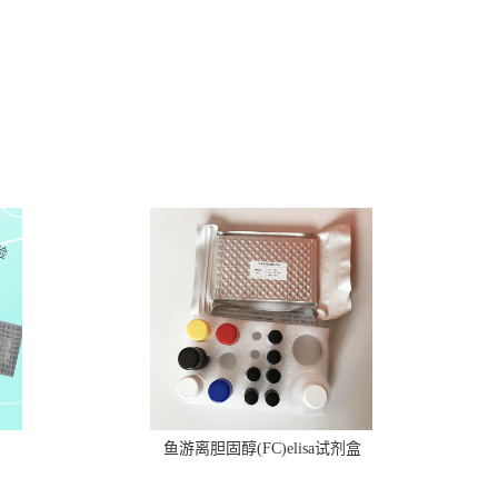
鱼游离胆固醇(FC)elisa试剂盒