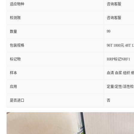
适应物种
咨询客服
检测限
咨询客服
99
数量
包装规格
96T 1800元 48T 
标记物
HRP标记NRF1
样本
血清 血浆 组织 
应用
定量/定性/活性
是否进口
否