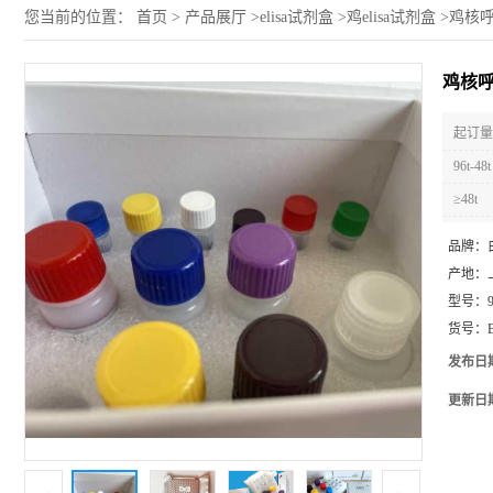
您当前的位置：
首页
>
产品展厅
>
elisa试剂盒
>
鸡elisa试剂盒
>
鸡核呼
鸡核呼
起订量 
96t-48t
≥48t
品牌：
产地：
型号：
货号：
发布日
更新日