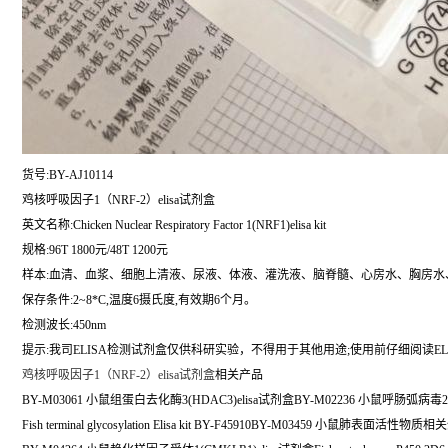
货号:BY-AJ10114
鸡核呼吸因子1（NRF-2）elisa试剂盒
英文名称:
Chicken Nuclear Respiratory Factor 1(NRF1)elisa kit
规格:96T 1800元/48T 1200元
样本:血清、血浆、细胞上清液、尿液、体液、灌洗液、脑脊髓、心房水、胸房水
保存条件:2~8*C,温度6摄氏度,有效期6个月。
检测波长:450nm
提示:我司ELISA检测试剂盒仅供科研实验，不得用于其他用途;使用前仔细阅读EL
鸡核呼吸因子1（NRF-2）elisa试剂盒
相关产品
BY-M03061 小鼠组蛋白去化酶3(HDAC3)elisa试剂盒BY-M02236 小鼠呼肠弧病毒2(R
Fish terminal glycosylation Elisa kit BY-F45910BY-M03459 小鼠肺表面活性物质