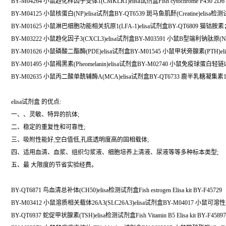
BY-M04264 小鼠趋化样因子受体1(CMKLR1)elisa试剂盒Fish cytochrome P450 2D6 Elis
BY-M04125 小鼠核蛋白(NP)elisa试剂盒BY-QT6539 斑马鱼肌酐(Creatine)elisa
BY-M01625 小鼠淋巴细胞功能相关抗原1(LFA-1)elisa试剂盒BY-QT6809 猫钴胺素
BY-M03222 小鼠趋化因子3(CXCL3)elisa试剂盒BY-M03591 小鼠B型端利钠肽原(NT-
BY-M01626 小鼠磷酸二酯酶(PDE)elisa试剂盒BY-M01545 小鼠甲状旁腺素(PTH)el
BY-M01495 小鼠褐黑素(Pheomelanin)elisa试剂盒BY-M02740 小鼠免疫球蛋白轻链lam
BY-M02635 小鼠丙二酸单酰辅酶A(MCA)elisa试剂盒BY-QT6733 鹿半乳糖凝集素1(Gal
elisa试剂盒 的优点:
一、、灵敏、特异的抗体;
二、稳定的重复性和可靠性;
三、吸附性能好,空白值低,孔底透明度高的固相载体;
四、适用血清、血浆、组织匀浆液、细胞培养上清液、尿液等等多种标本类型;
五、最 大限度的节省实验经费。
BY-QT6871 鸟血清总补体(CH50)elisa检测试剂盒Fish estrogen Elisa kit BY-F45729
BY-M03412 小鼠溶质相关载体26A3(SLC26A3)elisa试剂盒BY-M04017 小鼠可溶性Endo
BY-QT6937 蛇促甲状腺素(TSH)elisa检测试剂盒Fish Vitamin B5 Elisa kit BY-F45897