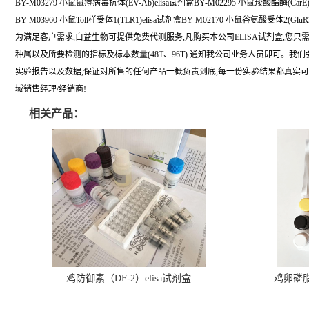
BY-M03279 小鼠鼠痘病毒抗体(EV-Ab)elisa试剂盒BY-M02295 小鼠羧酸酯酶(CarE)
BY-M03960 小鼠Toll样受体1(TLR1)elisa试剂盒BY-M02170 小鼠谷氨酸受体2(GluR2
为满足客户需求,白益生物可提供免费代测服务,凡购买本公司ELISA试剂盒,您只
种属以及所要检测的指标及标本数量(48T、96T) 通知我公司业务人员即可。我
实验报告以及数据,保证对所售的任何产品一概负责到底,每一份实验结果都真实
域销售经理/经销商!
相关产品：
鸡防御素（DF-2）elisa试剂盒
鸡卵磷脂（