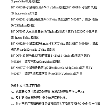
(Lipase)elisa检测试剂盒
BY-M03329 小鼠凝血因子Ⅴ(FⅤ)elisa试剂盒BY-M03834 小鼠D-乳糖
(D-lactose)elisa试剂盒
BY-M02531 小鼠羟赖氨酸啉(HP)elisa试剂盒BY-M02617 小鼠胱γ-裂解
酶(CSE)elisa试剂盒
BY-QT6607 大豆胰蛋白酶剂(TI)elisa检测试剂盒BY-M03065 小鼠精氨
酸-1(Arg-1)elisa试剂盒
BY-M03286 小鼠去化酶Sirtuin-6(SIRT6)elisa试剂盒BY-M03619 小鼠细
胞色素cyp2d12(cyp2d12)elisa试剂盒
BY-QT6485 斑马鱼β淀粉样蛋白1-42(Aβ1-42)elisa检测试剂盒BY-
M03216 小鼠刀豆素A(ConA)elisa试剂盒
BY-M03707 小鼠布鲁氏菌IgG抗体(Brucella Ab IgG)elisa试剂盒BY-
M02677 小鼠基孔肯尼亚病毒抗体(CHIKV Ab)elisa试剂盒
洗板时应注意以下问题:
A、需每天校正注液量及残液量,洗涤后残液量不得大于2μl。
B、及时更换破损吸液针,避免破坏底板包被。
C、针对不同厂家酶标板注意调整吸液头下降高度,避免冲洗针头卡住酶