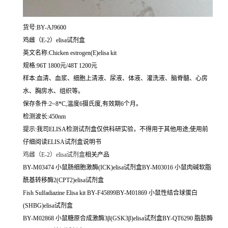
货号:BY-AJ9600
鸡雌（E-2）elisa试剂盒
英文名称:
Chicken estrogen(E)elisa kit
规格:96T 1800元/48T 1200元
样本:血清、血浆、细胞上清液、尿液、体液、灌洗液、脑脊髓、心房
水、胸房水、组织等。
保存条件:2~8*C,温度6摄氏度,有效期6个月。
检测波长:450nm
提示:我司ELISA检测试剂盒仅供科研实验，不得用于其他用途;使用前
仔细阅读ELISA试剂盒说明书
鸡雌（E-2）elisa试剂盒
相关产品
BY-M03474 小鼠肠细胞激酶(ICK)elisa试剂盒BY-M03016 小鼠肉碱软脂
酰基转移酶2(CPT2)elisa试剂盒
Fish Sulfadiazine Elisa kit BY-F45899BY-M01869 小鼠性结合球蛋白
(SHBG)elisa试剂盒
BY-M02868 小鼠糖原合成激酶3β(GSK3β)elisa试剂盒BY-QT6290 脂肪酶