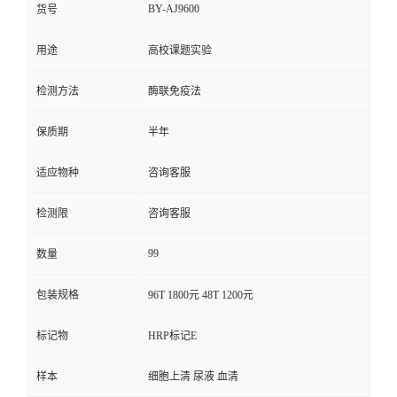
BY-AJ9600
货号
用途
高校课题实验
检测方法
酶联免疫法
保质期
半年
适应物种
咨询客服
检测限
咨询客服
99
数量
包装规格
96T 1800元 48T 1200元
标记物
HRP标记E
样本
细胞上清 尿液 血清