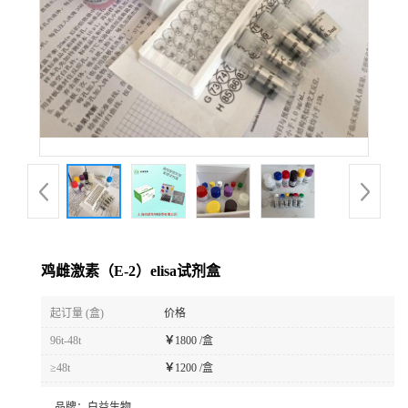
鸡雌激素（E-2）elisa试剂盒
起订量 (盒)
价格
96t-48t
￥
1800 /盒
≥48t
￥
1200 /盒
品牌：
白益生物