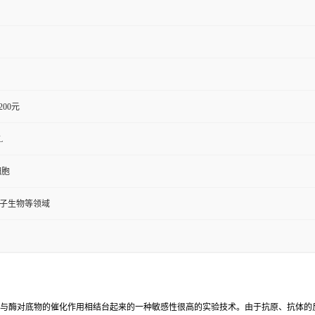
1200元
L
细胞
分子生物等领域
反应与酶对底物的催化作用相结台起来的一种敏感性很高的实验技术。由于抗原、抗体的