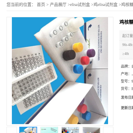
您当前的位置：
首页
>
产品展厅
>
elisa试剂盒
>
鸡elisa试剂盒
>
鸡核糖
鸡核糖
起订量 
96t-48t
≥48t
品牌：
产地：
型号：
货号：
发布日
更新日