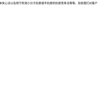
抗体夹心法以及用于检测小分子抗原或半抗原的抗原竞争法等等。目前我们对客户