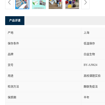
产品详请
产地
上海
保存条件
低温保存
品牌
白益生物
BY-AJ9624
货号
用途
高校课题实验
检测方法
酶联免疫法
保质期
半年