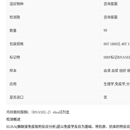
适应物种
咨询客服
检测限
咨询客服
99
数量
包装规格
96T 1800元 48T 
标记物
HRP标记RNASE
样本
血清 血浆 组织 
应用
生理学,免疫学,
是否进口
否
鸡核糖核酸酶L（RNASEL-2）elisa试剂盒
检测概述:
ELISA(酶联接免疫吸附反应分析)是以免疫学反应为基础，将抗原、抗体的特