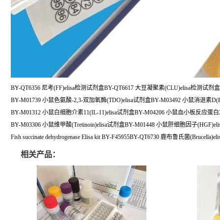
BY-QT6356 尼考(FF)elisa检测试剂盒BY-QT6617 大豆凝聚素(CLU)elisa检测试剂盒
BY-M01739 小鼠色氨酸-2,3-双加氧酶(TDO)elisa试剂盒BY-M03492 小鼠消退素D(R
BY-M01312 小鼠白细胞介素11(IL-11)elisa试剂盒BY-M04206 小鼠血小板反应蛋白2(
BY-M03306 小鼠维甲酸(Tretinoin)elisa试剂盒BY-M01448 小鼠肝细胞因子(HGF)el
Fish succinate dehydrogenase Elisa kit BY-F45955BY-QT6730 鹿布鲁氏菌(Brucell
相关产品：