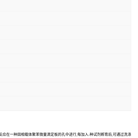
反应在一种固相载体聚苯微量滴定板的孔中进行,每加入-种试剂孵育后,可通过洗涤