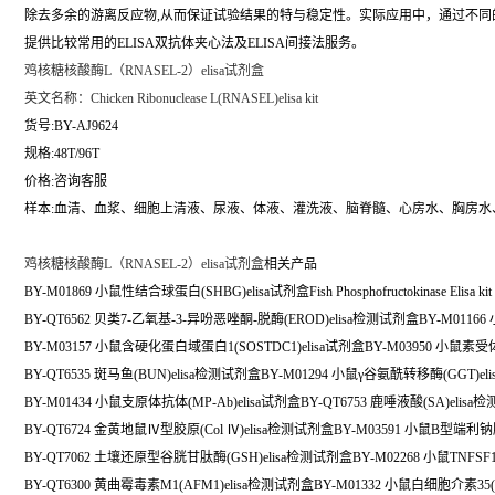
除去多余的游离反应物,从而保证试验结果的特与稳定性。实际应用中，通过不
提供比较常用的ELISA双抗体夹心法及ELISA间接法服务。
鸡核糖核酸酶L（RNASEL-2）elisa试剂盒
英文名称：
Chicken Ribonuclease L(RNASEL)elisa kit
货号:BY-AJ9624
规格:48T/96T
价格:咨询客服
样本:血清、血浆、细胞上清液、尿液、体液、灌洗液、脑脊髓、心房水、胸房水
鸡核糖核酸酶L（RNASEL-2）elisa试剂盒
相关产品
BY-M01869 小鼠性结合球蛋白(SHBG)elisa试剂盒Fish Phosphofructokinase Elisa kit 
BY-QT6562 贝类7-乙氧基-3-异吩恶唑酮-脱酶(EROD)elisa检测试剂盒BY-M0116
BY-M03157 小鼠含硬化蛋白域蛋白1(SOSTDC1)elisa试剂盒BY-M03950 小鼠素受体
BY-QT6535 斑马鱼(BUN)elisa检测试剂盒BY-M01294 小鼠γ谷氨酰转移酶(GGT)el
BY-M01434 小鼠支原体抗体(MP-Ab)elisa试剂盒BY-QT6753 鹿唾液酸(SA)elis
BY-QT6724 金黄地鼠Ⅳ型胶原(Col Ⅳ)elisa检测试剂盒BY-M03591 小鼠B型端利钠肽原
BY-QT7062 土壤还原型谷胱甘肽酶(GSH)elisa检测试剂盒BY-M02268 小鼠TNFSF14(
BY-QT6300 黄曲霉毒素M1(AFM1)elisa检测试剂盒BY-M01332 小鼠白细胞介素35(IL