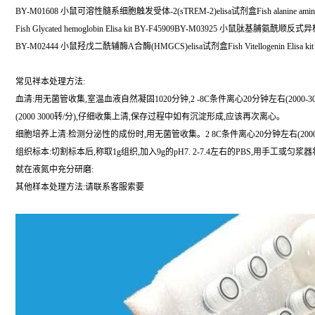
BY-M01608 小鼠可溶性髓系细胞触发受体-2(sTREM-2)elisa试剂盒Fish alanine aminotransf
Fish Glycated hemoglobin Elisa kit BY-F45909BY-M03925 小鼠肽基脯氨
BY-M02444 小鼠羟戊二酰辅酶A合酶(HMGCS)elisa试剂盒Fish Vitellogenin Elisa kit 
常见祥本处理方法:
血清:用无菌管收集,室温血液自然凝固1020分钟,2 -8C条件离心20分钟左右(200
(2000 3000转/分),仔细收集上清,保存过程中如有沉淀形成,应该再次离心。
细胞培养上清:检测分泌性的成份时,用无菌管收集。2 8C条件离心20分钟左右(200
组织标本:切割标本后,称取1g组织,加入9g的pH7. 2-7.4左右的PBS,用手工
就在液氮中充分研磨:
其他样本处理方法:请联系客服索要