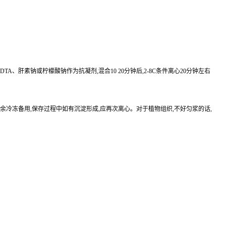
EDTA、肝素钠或柠檬酸钠作为抗凝剂,混合10 20分钟后,2-8C条件离心20分钟左右
待检测,其余冷冻备用,保存过程中如有沉淀形成,应再次离心。对于植物组织,不好匀浆的话,