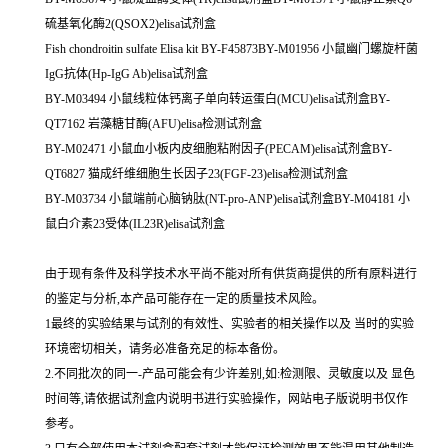
硫基氧化酶2(QSOX2)elisa试剂盒
Fish chondroitin sulfate Elisa kit BY-F45873BY-M01956 小鼠幽门螺旋杆菌
IgG抗体(Hp-IgG Ab)elisa试剂盒
BY-M03494 小鼠线粒体钙离子单向转运蛋白(MCU)elisa试剂盒BY-
QT7162 岩藻糖甘酶(AFU)elisa检测试剂盒
BY-M02471 小鼠血小板内皮细胞粘附因子(PECAM)elisa试剂盒BY-
QT6827 猫成纤维细胞生长因子23(FGF-23)elisa检测试剂盒
BY-M03734 小鼠端前心脑钠肽(NT-pro-ANP)elisa试剂盒BY-M04181 小
鼠白介素23受体(IL23R)elisa试剂盒
由于现有条件及科学技术水平尚不能对所有供货商提供的所有原料进行
的鉴定与分析,本产品可能存在一定的质量技术风险。
1最终的实验结果与试剂的有效性、实验者的相关操作以及 当时的实验
环境密切相关，请务必准备充足的标本备份。
2.不同批次的同一-产品可能会有少许差别,如:检测限、灵敏度以及 显色
时间等,请依据试剂盒内说明书进行实验操作，网站电子版说明书仅作
参考。