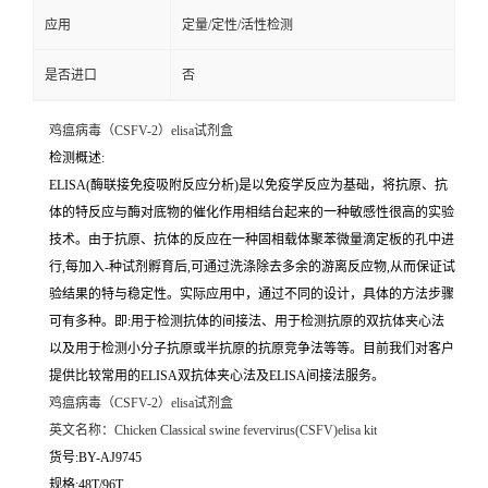
应用
定量/定性/活性检测
是否进口
否
鸡瘟病毒（CSFV-2）elisa试剂盒
检测概述:
ELISA(酶联接免疫吸附反应分析)是以免疫学反应为基础，将抗原、抗
体的特反应与酶对底物的催化作用相结台起来的一种敏感性很高的实验
技术。由于抗原、抗体的反应在一种固相载体聚苯微量滴定板的孔中进
行,每加入-种试剂孵育后,可通过洗涤除去多余的游离反应物,从而保证试
验结果的特与稳定性。实际应用中，通过不同的设计，具体的方法步骤
可有多种。即:用于检测抗体的间接法、用于检测抗原的双抗体夹心法
以及用于检测小分子抗原或半抗原的抗原竞争法等等。目前我们对客户
提供比较常用的ELISA双抗体夹心法及ELISA间接法服务。
鸡瘟病毒（CSFV-2）elisa试剂盒
英文名称：
Chicken Classical swine fevervirus(CSFV)elisa kit
货号:BY-AJ9745
规格:48T/96T