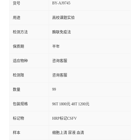
BY-AJ9745
货号
用途
高校课题实验
检测方法
酶联免疫法
保质期
半年
适应物种
咨询客服
检测限
咨询客服
99
数量
包装规格
96T 1800元 48T 1200元
标记物
HRP标记CSFV
样本
细胞上清 尿液 血清