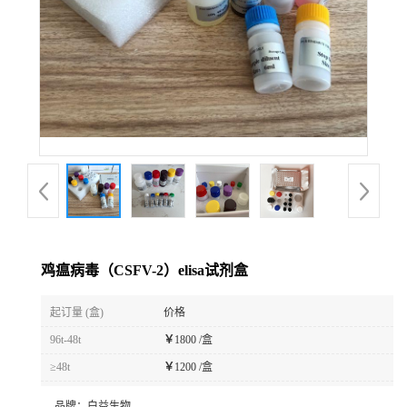
鸡瘟病毒（CSFV-2）elisa试剂盒
起订量 (盒)
价格
96t-48t
￥
1800 /盒
≥48t
￥
1200 /盒
品牌：
白益生物