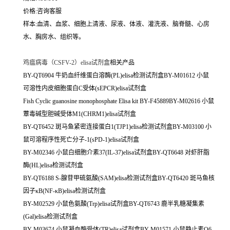
价格:咨询客服
样本:血清、血浆、细胞上清液、尿液、体液、灌洗液、脑脊髓、心房
水、胸房水、组织等。
鸡瘟病毒（CSFV-2）elisa试剂盒
相关产品
BY-QT6904 牛奶血纤维蛋白溶酶(PL)elisa检测试剂盒BY-M01612 小鼠
可溶性内皮细胞蛋白C受体(sEPCR)elisa试剂盒
Fish Cyclic guanosine monophosphate Elisa kit BY-F45889BY-M02616 小鼠
蕈毒碱型胆碱受体M1(CHRM1)elisa试剂盒
BY-QT6452 斑马鱼紧密连接蛋白1(TJP1)elisa检测试剂盒BY-M03100 小
鼠可溶程序性死亡分子-1(sPD-1)elisa试剂盒
BY-M02346 小鼠白细胞介素37(IL-37)elisa试剂盒BY-QT6648 对虾肝脂
酶(HL)elisa检测试剂盒
BY-QT6188 S-腺苷甲硫氨酸(SAM)elisa检测试剂盒BY-QT6420 斑马鱼核
因子κB(NF-κB)elisa检测试剂盒
BY-M02529 小鼠色氨酸(Trp)elisa试剂盒BY-QT6743 鹿半乳糖凝集素
(Gal)elisa检测试剂盒
BY-M03674 小鼠凝血酶受体(TR)elisa试剂盒BY-M01571 小鼠静止素Q6