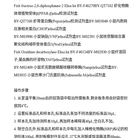
Fish fructose-2,6-diphosphatase 2 Elisa kit BY-F46279BY-QT7102 虾化物酶
体增殖物受体β(PPAR-β)elisa检测试剂盒
BY-QT7100 虾胃蛋白酶(Pepsin)elisa检测试剂盒BY-M03048 小鼠内质网
应激相关蛋白(CHOP)elisa试剂盒
BY-M03996 小鼠钠肽(VNP)elisa试剂盒BY-M02391 小鼠核苷酸结合寡
聚化结构域样受体蛋白1(Nod1)elisa试剂盒
Fish Ornithine decarboxylase Elisa kit BY-F46154BY-M02930 小鼠纤溶因
子;凝血酶的纤溶物(TAFI)elisa试剂盒
BY-M02409 小鼠尼克酰胺磷酸核糖转移酶(Nampt)elisa试剂盒BY-
M03935 小鼠伤寒沙门氏菌抗体(Salmonella Ab)elisa试剂盒
操作步骤
1. 从室温平衡20min后的铝箔袋中取出所需板条,剩余板条用自封袋密封
放回4℃。
2. 设置标准品孔和样本孔,标准品孔各加不同浓度的标准品50μL;
3. 样本孔先加待测样本10μL,再加样本稀释液40μL;空白孔不加。
4. 除空白孔外,标准品孔和样本孔中每孔加入辣根化物酶(HRP)标记的检
测抗体100μL,用封板膜封住反应孔,37℃水浴锅或恒温箱温育60min。