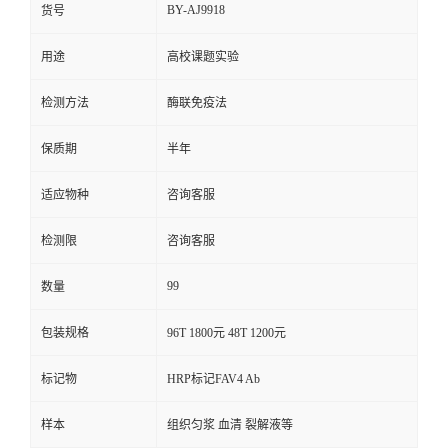
BY-AJ9918
货号
用途
高校课题实验
检测方法
酶联免疫法
保质期
半年
适应物种
咨询客服
检测限
咨询客服
99
数量
包装规格
96T 1800元 48T 1200元
标记物
HRP标记FAV4 Ab
样本
组织匀浆 血清 裂解液等