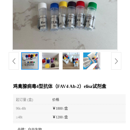
鸡禽腺病毒4型抗体（FAV4 Ab-2）elisa试剂盒
起订量 (盒)
价格
96t-48t
￥
1800 /盒
≥48t
￥
1200 /盒
品牌：
白益生物