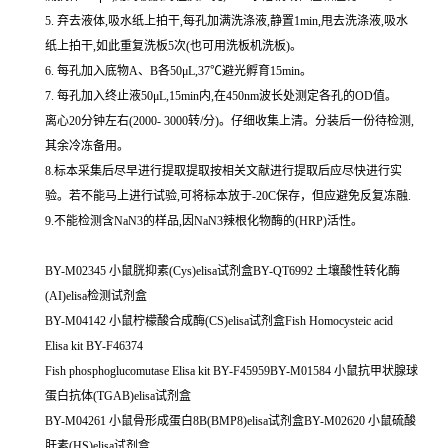
5. 弃去液体,吸水纸上拍干,每孔加满洗涤液,静置1min,甩去洗涤液,吸水
纸上拍干,如此重复洗板5次(也可用洗板机洗板)。
6. 每孔加入底物A、B各50μL,37℃避光孵育15min。
7. 每孔加入终止液50μL,15min内,在450nm波长处测定各孔的OD值。
离心20分钟左右(2000- 3000转/分)。仔细收集上清。分装后一份待检测,
其余冷冻备用。
8.标本采集后尽早进行提取提取按相关文献进行提取后应尽快进行实
验。若不能马上进行试验,可将标本放于-20C保存，但应避免反复冻融.
9.不能检测含NaN3的样品,因NaN3辣根化物酶的(HRP)活性。
BY-M02345 小鼠胱抑素(Cys)elisa试剂盒BY-QT6992 土壤酸性转化酶
(AI)elisa检测试剂盒
BY-M04142 小鼠柠檬酸合成酶(CS)elisa试剂盒Fish Homocysteic acid
Elisa kit BY-F46374
Fish phosphoglucomutase Elisa kit BY-F45959BY-M01584 小鼠抗甲状腺球
蛋白抗体(TGAB)elisa试剂盒
BY-M04261 小鼠骨形成蛋白8B(BMP8)elisa试剂盒BY-M02620 小鼠硫酸
肝素(HS)elisa试剂盒