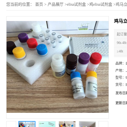
您当前的位置：
首页
>
产品展厅
>
elisa试剂盒
>
鸡elisa试剂盒
>
鸡马立
鸡马立
起订量 
96t-48t
≥48t
品牌：
产地：
型号：
货号：
发布日
更新日