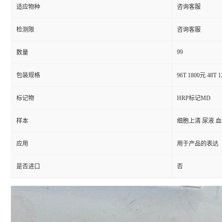
适应物种
咨询客服
检测限
咨询客服
99
数量
包装规格
96T 1800元 48T 
标记物
HRP标记MD
样本
细胞上清 尿液 
应用
用于产品的表达
是否进口
否