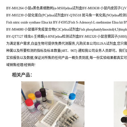
BY-M01264 小鼠α黑色素细胞刺(α-MSH)elisa试剂盒BY-M03638 小鼠内皮因子C(VE
BY-M03239 小鼠化蛋白(PC)elisa试剂盒BY-QT6518 斑马鱼一氧化氮(NO)elisa
Fish nitric oxide synthase Elisa kit BY-F45952Fish S-Adenosyl-L-methionine Elisa kit 
BY-M04080 小鼠循环免疫复合物(CIC)elisa试剂盒Fish phosphatidylinositol(4,5)bisphosph
BY-QT7127 线虫4-壬烯醛(4-HNE)elisa检测试剂盒BY-M02320 小鼠音猬因子(SHH)
为满足客户需求,白益生物可提供免费代测服务,凡购买本公司ELISA试剂盒,您只
种属以及所要检测的指标及标本数量(48T、96T) 通知我公司业务人员即可。我
实验报告以及数据,保证对所售的任何产品一概负责到底,每一份实验结果都真实
域销售经理/经销商!
相关产品：