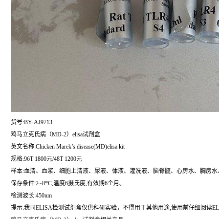
货号:BY-AJ9713
鸡马立克氏病（MD-2）elisa试剂盒
英文名称:
Chicken Marek’s disease(MD)elisa kit
规格:96T 1800元/48T 1200元
样本:血清、血浆、细胞上清液、尿液、体液、灌洗液、脑脊髓、心房水、胸房水
保存条件:2~8*C,温度6摄氏度,有效期6个月。
检测波长:450nm
提示:我司ELISA检测试剂盒仅供科研实验，不得用于其他用途;使用前仔细阅读EL