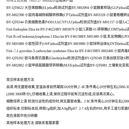
鸡马立克氏病（MD-2）elisa试剂盒
相关产品
BY-QT6622 大豆烯醇酶(EL)elisa检测试剂盒BY-M02094 小鼠胰素样肽(GLP)elis
BY-M02398 小鼠肉毒碱棕榈酸转移酶(CPT)elisa试剂盒BY-M03328 小鼠葡萄糖转运蛋
BY-QT6544 贝类细胞色素P4501A1(CYP1A1)elisa检测试剂盒BY-M01157 小鼠3,4
Fish Endorphin Elisa kit BY-F46224BY-M03079 小鼠儿茶酚-O-转移酶(COMT)elis
Fish B-cell leukemia;lymphoma 2 Elisa kit BY-F46138BY-M01489 小鼠;乳化物酶(L
BY-M01888 小鼠性因子(vWF)elisa试剂盒BY-M03980 小鼠锌转运体8(ZNT8)elis
Fish △1-pyrroline-5-carboxylate synthetase Elisa kit BY-F46159BY-M024
BY-QT6392 斑马鱼胃饥饿素(Ghrelin)elisa检测试剂盒BY-QT6549 贝类谷胱甘肽S
BY-M02802 小鼠甲硫氨酸腺苷转移酶(MATs)elisa试剂盒BY-QT6981 土壤氧化亚氮
常见祥本处理方法:
血清:用无菌管收集,室温血液自然凝固1020分钟,2 -8C条件离心20分钟左右(200
(2000 3000转/分),仔细收集上清,保存过程中如有沉淀形成,应该再次离心。
细胞培养上清:检测分泌性的成份时,用无菌管收集。2 8C条件离心20分钟左右(200
组织标本:切割标本后,称取1g组织,加入9g的pH7. 2-7.4左右的PBS,用手工
就在液氮中充分研磨:
其他样本处理方法:请联系客服索要