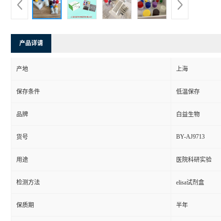
产品详请
产地
上海
保存条件
低温保存
品牌
白益生物
BY-AJ9713
货号
用途
医院科研实验
检测方法
elisa试剂盒
保质期
半年