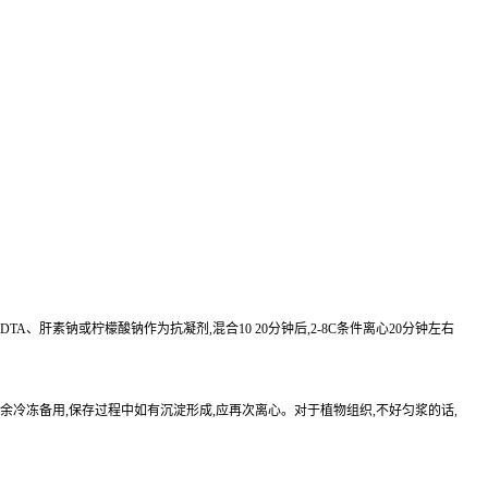
EDTA、肝素钠或柠檬酸钠作为抗凝剂,混合10 20分钟后,2-8C条件离心20分钟左右
待检测,其余冷冻备用,保存过程中如有沉淀形成,应再次离心。对于植物组织,不好匀浆的话,