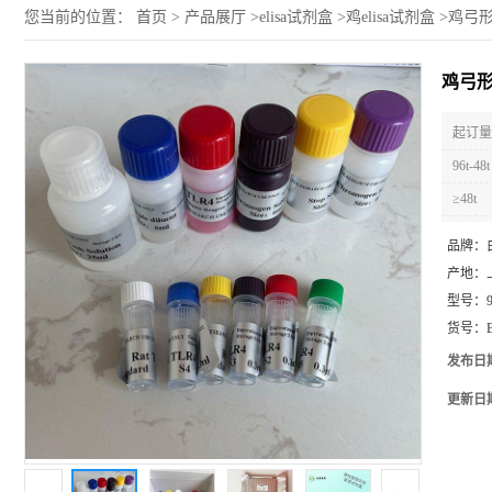
您当前的位置：
首页
>
产品展厅
>
elisa试剂盒
>
鸡elisa试剂盒
>
鸡弓形虫
鸡弓形
起订量 
96t-48t
≥48t
品牌：
产地：
型号：
货号：
发布日
更新日