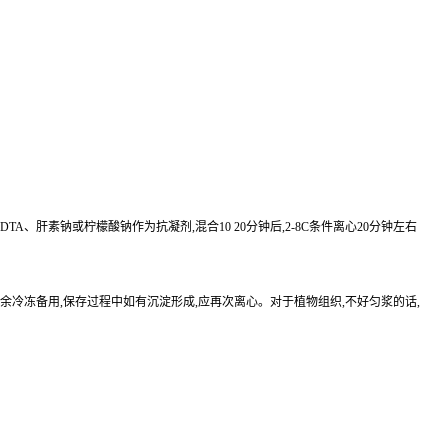
EDTA、肝素钠或柠檬酸钠作为抗凝剂,混合10 20分钟后,2-8C条件离心20分钟左右
待检测,其余冷冻备用,保存过程中如有沉淀形成,应再次离心。对于植物组织,不好匀浆的话,