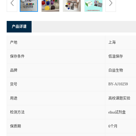
产品详请
产地
上海
保存条件
低温保存
品牌
白益生物
BY-AJ10259
货号
用途
高校课题实验
检测方法
elisa试剂盒
保质期
6个月