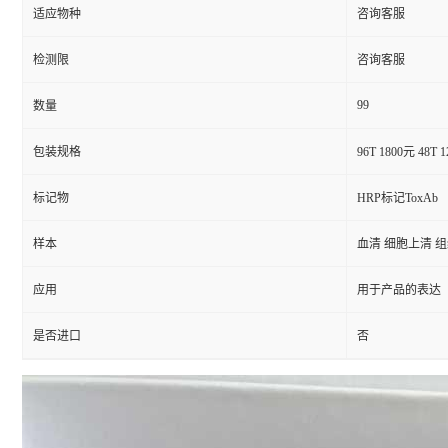
适应物种
咨询客服
检测限
咨询客服
99
数量
包装规格
96T 1800元 48T 
标记物
HRP标记ToxAb
样本
血清 细胞上清 
应用
用于产品的表达
是否进口
否