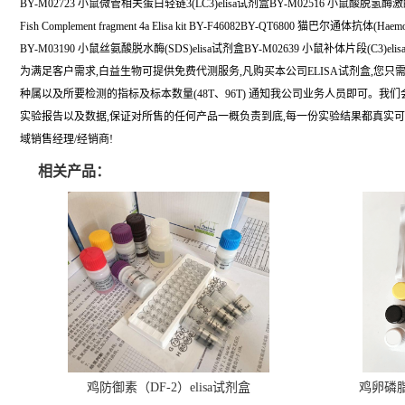
BY-M02723 小鼠微管相关蛋白轻链3(LC3)elisa试剂盒BY-M02516 小鼠酸脱氢酶激酶1
Fish Complement fragment 4a Elisa kit BY-F46082BY-QT6800 猫巴尔通体抗体(Haem
BY-M03190 小鼠丝氨酸脱水酶(SDS)elisa试剂盒BY-M02639 小鼠补体片段(C3)eli
为满足客户需求,白益生物可提供免费代测服务,凡购买本公司ELISA试剂盒,您只
种属以及所要检测的指标及标本数量(48T、96T) 通知我公司业务人员即可。我
实验报告以及数据,保证对所售的任何产品一概负责到底,每一份实验结果都真实
域销售经理/经销商!
相关产品：
鸡防御素（DF-2）elisa试剂盒
鸡卵磷脂（