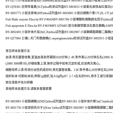
BY-QT7110 线虫胶原蛋白(Col)elisa检测试剂盒BY-M01903 小鼠血小板第三因子(PF
BY-QT6361 志贺样毒素(SLT)elisa检测试剂盒BY-M03653 小鼠氰化高铁血红蛋白(Hi
BY-M03775 小鼠支原体(MP)elisa试剂盒BY-M03685 小鼠白细胞介素17C(IL-17C)e
Fish Malic enzyme Elisa kit BY-F46426BY-M01766 小鼠嗜酸粒细胞趋化因子()elis
Fish apoprotein E Elisa kit BY-F46196BY-QT6483 斑马鱼腺苷酸活化蛋白激酶(A
BY-M02493 小鼠补体片段2b(C2b)elisa试剂盒BY-M02907 小鼠鞘磷脂磷酸二酯酶(S
BY-QT7064 土壤L-天门冬酰胺酶(L-asparaginase)elisa检测试剂盒BY-M02915
常见祥本处理方法:
血清:用无菌管收集,室温血液自然凝固1020分钟,2 -8C条件离心20分钟左右(200
(2000 3000转/分),仔细收集上清,保存过程中如有沉淀形成,应该再次离心。
细胞培养上清:检测分泌性的成份时,用无菌管收集。2 8C条件离心20分钟左右(200
组织标本:切割标本后,称取1g组织,加入9g的pH7. 2-7.4左右的PBS,用手工
就在液氮中充分研磨:
其他样本处理方法:请联系客服索要
BY-M03903 小鼠脱碘酶2(DID2)elisa试剂盒BY-M01361 小鼠补体片断5a(C5a)elis
BY-M01756 小鼠肾损伤分子1(Kim-1)elisa试剂盒BY-M02907 小鼠鞘磷脂磷酸二酯酶