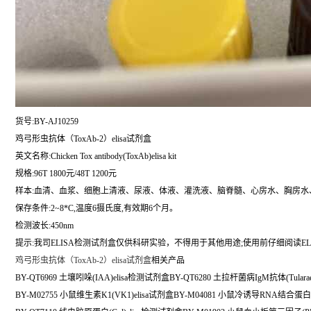
货号:BY-AJ10259
鸡弓形虫抗体（ToxAb-2）elisa试剂盒
英文名称:
Chicken Tox antibody(ToxAb)elisa kit
规格:96T 1800元/48T 1200元
样本:血清、血浆、细胞上清液、尿液、体液、灌洗液、脑脊髓、心房水、胸房水
保存条件:2~8*C,温度6摄氏度,有效期6个月。
检测波长:450nm
提示:我司ELISA检测试剂盒仅供科研实验，不得用于其他用途;使用前仔细阅读EL
鸡弓形虫抗体（ToxAb-2）elisa试剂盒
相关产品
BY-QT6969 土壤吲哚(IAA)elisa检测试剂盒BY-QT6280 土拉杆菌病IgM抗体(Tularae
BY-M02755 小鼠维生素K1(VK1)elisa试剂盒BY-M04081 小鼠冷诱导RNA结合蛋白(C