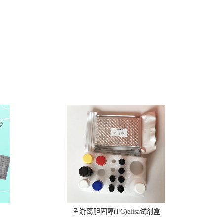
鱼游离胆固醇(FC)elisa试剂盒