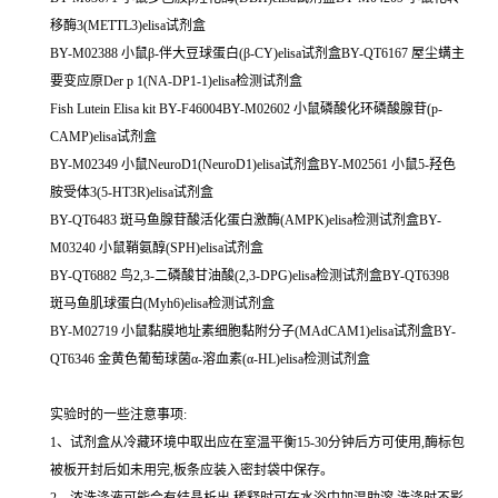
移酶3(METTL3)elisa试剂盒
BY-M02388 小鼠β-伴大豆球蛋白(β-CY)elisa试剂盒BY-QT6167 屋尘螨主
要变应原Der p 1(NA-DP1-1)elisa检测试剂盒
Fish Lutein Elisa kit BY-F46004BY-M02602 小鼠磷酸化环磷酸腺苷(p-
CAMP)elisa试剂盒
BY-M02349 小鼠NeuroD1(NeuroD1)elisa试剂盒BY-M02561 小鼠5-羟色
胺受体3(5-HT3R)elisa试剂盒
BY-QT6483 斑马鱼腺苷酸活化蛋白激酶(AMPK)elisa检测试剂盒BY-
M03240 小鼠鞘氨醇(SPH)elisa试剂盒
BY-QT6882 鸟2,3-二磷酸甘油酸(2,3-DPG)elisa检测试剂盒BY-QT6398
斑马鱼肌球蛋白(Myh6)elisa检测试剂盒
BY-M02719 小鼠黏膜地址素细胞黏附分子(MAdCAM1)elisa试剂盒BY-
QT6346 金黄色葡萄球菌α-溶血素(α-HL)elisa检测试剂盒
实验时的一些注意事项:
1、试剂盒从冷藏环境中取出应在室温平衡15-30分钟后方可使用,酶标包
被板开封后如未用完,板条应装入密封袋中保存。
2、浓洗涤液可能会有结晶析出,稀释时可在水浴中加温助溶,洗涤时不影