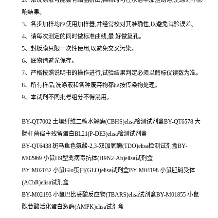
响结果。
3、各步加样均应使用加样器,并经常校对其准确性,以避免试验误差。
4、请每次测定的同时做标准曲线,最 好做复孔。
5、封板膜只限一次性使用,以避免交叉污染。
6、底物请避光保存。
7、严格按照说明书的操作进行,试验结果判定必须以酶标仪读数为准。
8、所有样品,洗涤液和各种废弃物都应按传染物处理。
9、本试剂不同批号组分不得混用。
BY-QT7002 土壤纤维二糖水解酶(CBHS)elisa检测试剂盒BY-QT6578 大
肠杆菌宿主残留蛋白BL21(P-DE3)elisa检测试剂盒
BY-QT6438 斑马鱼色氨酸-2,3-双加氧酶(TDO)elisa检测试剂盒BY-
M02969 小鼠H9型禽病毒抗体(H9N2-Ab)elisa试剂盒
BY-M02032 小鼠Glo蛋白(GLO)elisa试剂盒BY-M04198 小鼠胆碱受体
(AChR)elisa试剂盒
BY-M02193 小鼠巴比妥酸反应物(TBARS)elisa试剂盒BY-M01855 小鼠
腺苷酸活化蛋白激酶(AMPK)elisa试剂盒