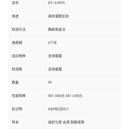
BY-AJ9976
货号
用途
高校课题实验
检测方法
酶联免疫法
保质期
6个月
适应物种
咨询客服
检测限
咨询客服
99
数量
包装规格
96T 1800元 48T 1200元
标记物
HRP标记HEV
样本
组织匀浆 血清 裂解液等