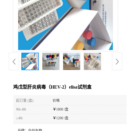
鸡戊型肝炎病毒（HEV-2）elisa试剂盒
起订量 (盒)
价格
96t-48t
￥
1800 /盒
≥48t
￥
1200 /盒
品牌：
白益生物