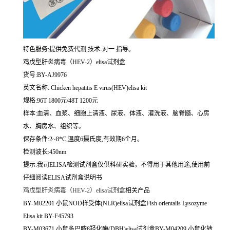
特色服务:提供免费代测,技术-对一 指导。
鸡戊型肝炎病毒（HEV-2）elisa试剂盒
货号:BY-AJ9976
英文名称:
Chicken hepatitis E virus(HEV)elisa kit
规格:96T 1800元/48T 1200元
样本:血清、血浆、细胞上清液、尿液、体液、灌洗液、脑脊髓、心房
水、胸房水、组织等。
保存条件:2~8*C,温度6摄氏度,有效期6个月。
检测波长:450nm
提示:我司ELISA检测试剂盒仅供科研实验，不得用于其他用途;使用前
仔细阅读ELISA试剂盒说明书
鸡戊型肝炎病毒（HEV-2）elisa试剂盒
相关产品
BY-M02201 小鼠NOD样受体(NLR)elisa试剂盒Fish orientalis Lysozyme
Elisa kit BY-F45793
BY-M03671 小鼠多巴胺β羟化酶(DBH)elisa试剂盒BY-M04209 小鼠化转