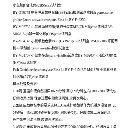
小鼠胱β-合成酶(CBS)elisa试剂盒
BY-QT6748 鹿骨唾液酸糖蛋白(BSP)elisa检测试剂盒Fish peroxisome
proliferβators activator receptors Elisa kit BY-F46250
BY-M02732 小鼠激动异构酶;细胞分裂素MB(CKMB)elisa试剂盒BY-
M02815 小鼠一氧化碳(COS)elisa试剂盒
BY-M04145 小鼠细胞色素P451(CYP451)elisa试剂盒BY-QT7108 虾葡萄
糖-6-磷酸酶(G-6-Pase)elisa检测试剂盒
BY-M01757 小鼠生存素(survivin)elisa试剂盒BY-M02034 小鼠汉坦病毒
(HV)elisa试剂盒
Fish Ornithine decarboxylase Elisa kit BY-F46154BY-M01879 小鼠紧张素
转化酶(ACE)elisa试剂盒
样本处理及要求:
1.血清:室温血液自然凝固10-20分钟,离心20分钟左右(2000-3000转/分)。
仔细收集上清,保存过程中如出现沉淀,应再次离心。
2.血浆:应根据标本的要求选择EDTA或柠檬酸钠作为抗凝剂混合10- 20
分钟后，离心20分钟左右(2000- 3000转/分)。仔细收集上清保存过
程中如有沉淀形成,应该再次离心。
3.尿液:用无菌管收集离心20分钟左右(2000-3000转/分)。仔细收集上清