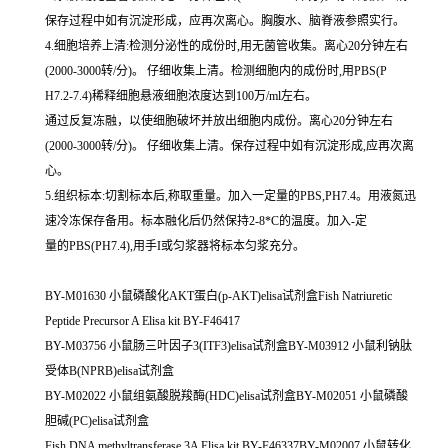
保存过程中如有沉淀形成，应再次离心。胸腹水、脑脊液参照实行。
4.细胞培养上清:检测分泌性的成份时,用无菌管收集。离心20分钟左右
(2000-3000转/分)。 仔细收集上清。检测细胞内的成份时,用PBS(P
H7.2-7.4)稀释细胞悬液细胞浓度达到100万/ml左右。
通过反复冻融，以使细胞破坏并放出细胞内成份。离心20分钟左右
(2000-3000转/分)。 仔细收集上清。保存过程中如有沉淀形成,应再次离
心。
5.组织标本:切割标本后,称取重量。加入一定量的PBS,PH7.4。用液氮迅
速冷冻保存备用。标本融化后仍然保持2-8*C的温度。加入-定
量的PBS(PH7.4),用手I或匀浆器将标本匀浆充分。
BY-M01630 小鼠磷酸化AKT蛋白(p-AKT)elisa试剂盒Fish Natriuretic
Peptide Precursor A Elisa kit BY-F46417
BY-M03756 小鼠肠三叶因子3(ITF3)elisa试剂盒BY-M03912 小鼠利钠肽
受体B(NPRB)elisa试剂盒
BY-M02022 小鼠组氨酸脱羧酶(HDC)elisa试剂盒BY-M02051 小鼠磷酸
胆碱(PC)elisa试剂盒
Fish DNA methyltransferase 3A Elisa kit BY-F46337BY-M02007 小鼠转化