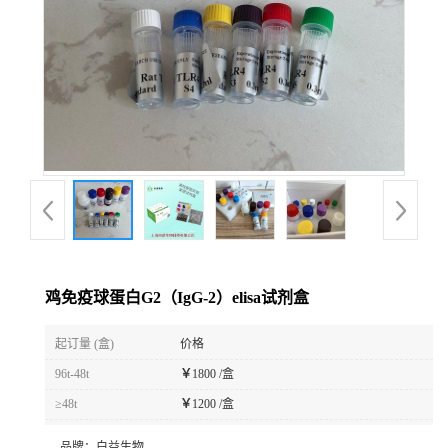
鸡免疫球蛋白G2（IgG-2）elisa试剂盒
起订量 (盒)
价格
96t-48t
￥
1800 /盒
≥48t
￥
1200 /盒
品牌：
白益生物