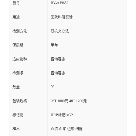
BY-AJ9652
货号
用途
医院科研实验
检测方法
双抗夹心法
保质期
半年
适应物种
咨询客服
检测限
咨询客服
99
数量
包装规格
96T 1800元 48T 1200元
标记物
HRP标记IgG2
样本
血清 血浆 组织 细胞