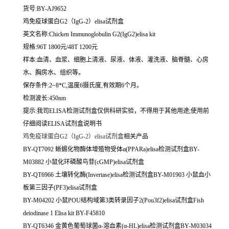
货号:BY-AJ9652
鸡免疫球蛋白G2（IgG-2）elisa试剂盒
英文名称:
Chicken Immunoglobulin G2(IgG2)elisa kit
规格:96T 1800元/48T 1200元
样本:血清、血浆、细胞上清液、尿液、体液、灌洗液、脑脊髓、心房
水、胸房水、组织等。
保存条件:2~8*C,温度6摄氏度,有效期6个月。
检测波长:450nm
提示:我司ELISA检测试剂盒仅供科研实验，不得用于其他用途;使用前
仔细阅读ELISA试剂盒说明书
鸡免疫球蛋白G2（IgG-2）elisa试剂盒
相关产品
BY-QT7092 蜥蜴化物酶体增殖物受体α(PPARa)elisa检测试剂盒BY-
M03882 小鼠化环磷酸鸟苷(cGMP)elisa试剂盒
BY-QT6966 土壤转化酶(Invertase)elisa检测试剂盒BY-M01903 小鼠血小
板第三因子(PF3)elisa试剂盒
BY-M04202 小鼠POU结构域第3类转录因子2(Pou3f2)elisa试剂盒Fish
deiodinase 1 Elisa kit BY-F45810
BY-QT6346 金黄色葡萄球菌α-溶血素(α-HL)elisa检测试剂盒BY-M03034