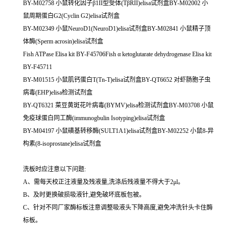
BY-M02758 小鼠转化因子β1II型受体(TβRII)elisa试剂盒BY-M02002 小
鼠周期蛋白G2(Cyclin G2)elisa试剂盒
BY-M02349 小鼠NeuroD1(NeuroD1)elisa试剂盒BY-M02841 小鼠精子顶
体酶(Sperm acrosin)elisa试剂盒
Fish ATPase Elisa kit BY-F45706Fish α ketoglutarate dehydrogenase Elisa kit
BY-F45711
BY-M01515 小鼠肌钙蛋白T(Tn-T)elisa试剂盒BY-QT6652 对虾肠胞子虫
病毒(EHP)elisa检测试剂盒
BY-QT6321 菜豆黄斑花叶病毒(BYMV)elisa检测试剂盒BY-M03708 小鼠
免疫球蛋白同工酶(immunogbulin Isotyping)elisa试剂盒
BY-M04197 小鼠磺基转移酶(SULT1A1)elisa试剂盒BY-M02252 小鼠8-异
构素(8-isoprostane)elisa试剂盒
洗板时应注意以下问题:
A、需每天校正注液量及残液量,洗涤后残液量不得大于2μl。
B、及时更换破损吸液针,避免破坏底板包被。
C、针对不同厂家酶标板注意调整吸液头下降高度,避免冲洗针头卡住酶
标板。