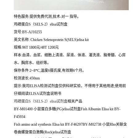
特色服务:提供免费代测,技术-对一 指导。
鸡硒蛋白S（SELS-2）elisa试剂盒
货号:BY-AJ10255
英文名称:
Chicken Selenoprotein S(SELS)elisa kit
规格:96T 1800元/48T 1200元
样本:血清、血浆、细胞上清液、尿液、体液、灌洗液、脑脊髓、心房
水、胸房水、组织等。
保存条件:2~8*C,温度6摄氏度,有效期6个月。
检测波长:450nm
提示:我司ELISA检测试剂盒仅供科研实验，不得用于其他用途;使用前
仔细阅读ELISA试剂盒说明书
鸡硒蛋白S（SELS-2）elisa试剂盒
相关产品
BY-M01400 小鼠蛋白多糖(PG)elisa试剂盒Fish Albumin Elisa kit BY-
F45934
Fish amino acid synthesis Elisa kit BY-F46297BY-M02738 小鼠Rho关联含
卷曲螺旋蛋白激酶(Rock)elisa试剂盒