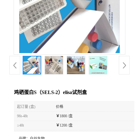
鸡硒蛋白S（SELS-2）elisa试剂盒
起订量 (盒)
价格
96t-48t
￥
1800 /盒
≥48t
￥
1200 /盒
品牌：
白益生物