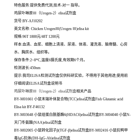
特色服务:提供免费代测,技术-对一 指导。
鸡尿卟啉原Ⅲ（Urogen-2）elisa试剂盒
货号:BY-AJ10202
英文名称:
Chicken UrogenⅢ(Urogen Ⅲ)elisa kit
规格:96T 1800元/48T 1200元
样本:血清、血浆、细胞上清液、尿液、体液、灌洗液、脑脊髓、心房
水、胸房水、组织等。
保存条件:2~8*C,温度6摄氏度,有效期6个月。
检测波长:450nm
提示:我司ELISA检测试剂盒仅供科研实验，不得用于其他用途;使用前
仔细阅读ELISA试剂盒说明书
鸡尿卟啉原Ⅲ（Urogen-2）elisa试剂盒
相关产品
BY-M01661 小鼠末端补体复合物(TCC)elisa试剂盒Fish Glutamic acid
Elisa kit BY-F46132
BY-M03648 小鼠组蛋白脱基酶6(HDAC6)elisa试剂盒BY-M04040 小鼠N-
天门冬氨酸(NAA)elisa试剂盒
BY-M02005 小鼠转化因子β(TGF-β)elisa试剂盒BY-M02416 小鼠抗鸭甲
毒IgG抗体(DH-IgG-Ab)elisa试剂盒