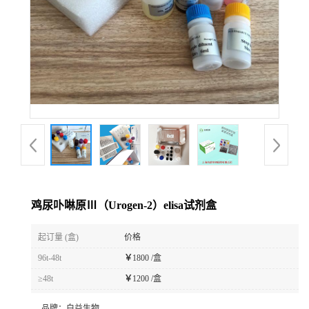
鸡尿卟啉原Ⅲ（Urogen-2）elisa试剂盒
起订量 (盒)
价格
96t-48t
￥
1800 /盒
≥48t
￥
1200 /盒
品牌：
白益生物