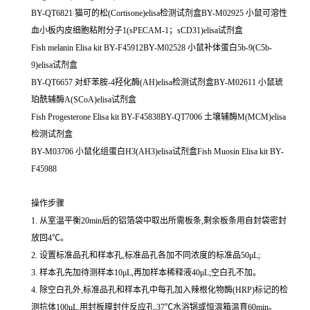
BY-QT6821 猫可的松(Cortisone)elisa检测试剂盒BY-M02925 小鼠可溶性
血小板内皮细胞粘附分子1(sPECAM-1；sCD31)elisa试剂盒
Fish melanin Elisa kit BY-F45912BY-M02528 小鼠补体蛋白5b-9(C5b-
9)elisa试剂盒
BY-QT6657 对虾苯胺-4羟化酶(AH)elisa检测试剂盒BY-M02611 小鼠琥
珀酰辅酶A(SCoA)elisa试剂盒
Fish Progesterone Elisa kit BY-F45838BY-QT7006 土壤辅酶M(MCM)elisa
检测试剂盒
BY-M03706 小鼠化组蛋白H3(AH3)elisa试剂盒Fish Muosin Elisa kit BY-
F45988
操作步骤
1. 从室温平衡20min后的铝箔袋中取出所需板条,剩余板条用自封袋密封
放回4℃。
2. 设置标准品孔和样本孔,标准品孔各加不同浓度的标准品50μL;
3. 样本孔先加待测样本10μL,再加样本稀释液40μL;空白孔不加。
4. 除空白孔外,标准品孔和样本孔中每孔加入辣根化物酶(HRP)标记的检
测抗体100μL,用封板膜封住反应孔,37℃水浴锅或恒温箱温育60min。