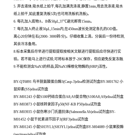
5. 弃去液体,吸水纸上拍干,每孔加满洗涤液,静置1min,甩去洗涤液,吸水
纸上拍干,如此重复洗板5次(也可用洗板机洗板)。
6. 每孔加入底物A、B各50μL,37℃避光孵育15min。
7. 每孔加入终止液50μL,15min内,在450nm波长处测定各孔的OD值。
离心20分钟左右(2000- 3000转/分)。仔细收集上清。分装后一份待检测,
其余冷冻备用。
8.标本采集后尽早进行提取提取按相关文献进行提取后应尽快进行实
验。若不能马上进行试验,可将标本放于-20C保存，但应避免反复冻融.
9.不能检测含NaN3的样品,因NaN3辣根化物酶的(HRP)活性。
BY-QT6891 鸟半胱氨酸蛋白酶3(Casp-3)elisa检测试剂盒BY-M01762 小
鼠抑素(SS)elisa试剂盒
BY-M01243 小鼠S100钙结合蛋白A8;A9复合物(S100A8;A9)elisa试剂盒
BY-M03873 小鼠核转录因子p50(NF-KB P50)elisa试剂盒
BY-M03935 小鼠伤寒沙门氏菌抗体(Salmonella Ab)elisa试剂盒BY-
M01452 小鼠干扰素调节因子3(IRF3)elisa试剂盒
BY-M01245 小鼠SH3YL1(SH3YL1)elisa试剂盒BY-M04089 小鼠果胶酶
(pectinase)elisa试剂盒