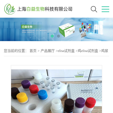
您当前的位置：
首页
>
产品展厅
>
elisa试剂盒
>
鸡elisa试剂盒
>
鸡尿
卟啉原Ⅲ（Urogen-2）elisa试剂盒