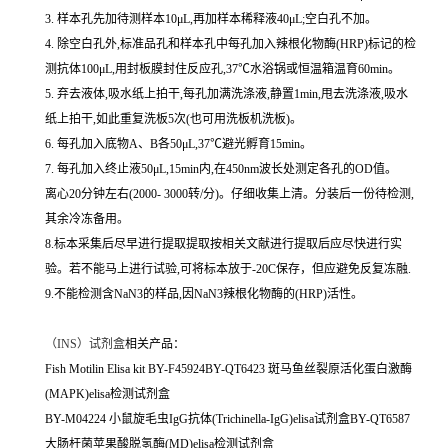
3. 样本孔先加待测样本10μL,再加样本稀释液40μL;空白孔不加。
4. 除空白孔外,标准品孔和样本孔中每孔加入辣根化物酶(HRP)标记的检
测抗体100μL,用封板膜封住反应孔,37℃水浴锅或恒温箱温育60min。
5. 弃去液体,吸水纸上拍干,每孔加满洗涤液,静置1min,甩去洗涤液,吸水
纸上拍干,如此重复洗板5次(也可用洗板机洗板)。
6. 每孔加入底物A、B各50μL,37℃避光孵育15min。
7. 每孔加入终止液50μL,15min内,在450nm波长处测定各孔的OD值。
离心20分钟左右(2000- 3000转/分)。仔细收集上清。分装后一份待检测,
其余冷冻备用。
8.标本采集后尽早进行提取提取按相关文献进行提取后应尽快进行实
验。若不能马上进行试验,可将标本放于-20C保存，但应避免反复冻融.
9.不能检测含NaN3的样品,因NaN3辣根化物酶的(HRP)活性。
（
INS）试剂盒
相关产品：
Fish Motilin Elisa kit BY-F45924BY-QT6423 斑马鱼丝裂原活化蛋白激酶
(MAPK)elisa检测试剂盒
BY-M04224 小鼠旋毛虫IgG抗体(Trichinella-IgG)elisa试剂盒BY-QT6587
大肠杆菌苹果酸脱氢酶(MD)elisa检测试剂盒