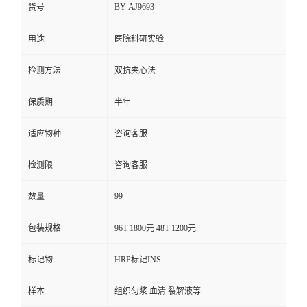
BY-AJ9693
货号
用途
医院科研实验
检测方法
双抗夹心法
保质期
半年
适应物种
咨询客服
检测限
咨询客服
99
数量
包装规格
96T 1800元 48T 1200元
标记物
HRP标记INS
样本
组织匀浆 血清 裂解液等