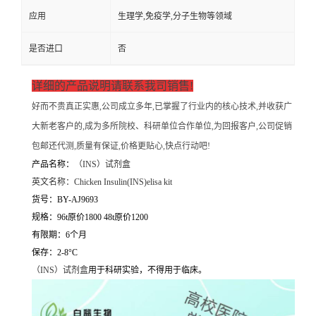
应用
生理学,免疫学,分子生物等领域
是否进口
否
详细的产品说明请联系我司销售!
好而不贵真正实惠,公司成立多年,已掌握了行业内的核心技术,并收获广
大新老客户的,成为多所院校、科研单位合作单位,为回报客户,公司促销
包邮还代测,质量有保证,价格更贴心,快点行动吧!
产品名称：
（
INS）试剂盒
英文名称：
Chicken Insulin(INS)elisa kit
货号：BY-AJ9693
规格：96t原价1800 48t原价1200
有限期：6个月
保存：2-8°C
（
INS）试剂盒
用于科研实验，不得用于临床。