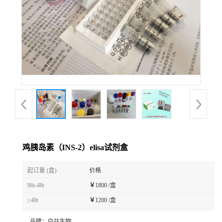
鸡胰岛素（INS-2）elisa试剂盒
起订量 (盒)
价格
96t-48t
￥
1800 /盒
≥48t
￥
1200 /盒
品牌：
白益生物