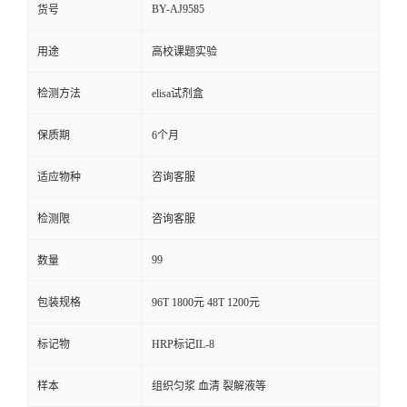
BY-AJ9585
货号
用途
高校课题实验
检测方法
elisa试剂盒
保质期
6个月
适应物种
咨询客服
检测限
咨询客服
99
数量
包装规格
96T 1800元 48T 1200元
标记物
HRP标记IL-8
样本
组织匀浆 血清 裂解液等