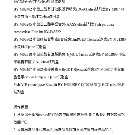
鹿CD8分子(CD8)elisa检测试剂盒
BY-M02402 小鼠二酰基甘油酰基转移酶(DGAT)elisa试剂盒BY-M01444
小鼠甘油三酯(TG)elisa试剂盒
BY-M03245 小鼠乙二酸半醛合酶(AASS)elisa试剂盒Fish pyruvate
carboxylase Elisa kit BY-F45722
BY-M03302 小鼠膜结合型素E合成酶1(mPGES-1)elisa试剂盒BY-M01380
小鼠雌(E)elisa试剂盒
BY-M02910 小鼠单酰甘油脂肪酶-1(MGL-1)elisa试剂盒BY-M02099 小鼠
半乳糖苷酶(GAL)elisa试剂盒
BY-M02197 小鼠艰难梭菌毒素B(CDT-B)elisa试剂盒BY-M03617 小鼠细
胞色素cyp3a11(cyp3a11)elisa试剂盒
Fish ATP citrate lyase Elisa kit BY-F46229BY-QT6788 猫(β-HCG)elisa检测
试剂盒
操作步骤
1. 从室温平衡20min后的铝箔袋中取出所需板条,剩余板条用自封袋密封
放回4℃。
2. 设置标准品孔和样本孔,标准品孔各加不同浓度的标准品50μL;