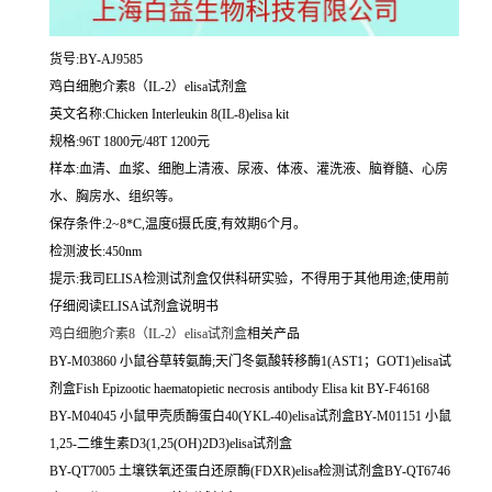
货号:BY-AJ9585
鸡白细胞介素8（IL-2）elisa试剂盒
英文名称:
Chicken Interleukin 8(IL-8)elisa kit
规格:96T 1800元/48T 1200元
样本:血清、血浆、细胞上清液、尿液、体液、灌洗液、脑脊髓、心房
水、胸房水、组织等。
保存条件:2~8*C,温度6摄氏度,有效期6个月。
检测波长:450nm
提示:我司ELISA检测试剂盒仅供科研实验，不得用于其他用途;使用前
仔细阅读ELISA试剂盒说明书
鸡白细胞介素8（IL-2）elisa试剂盒
相关产品
BY-M03860 小鼠谷草转氨酶;天门冬氨酸转移酶1(AST1；GOT1)elisa试
剂盒Fish Epizootic haematopietic necrosis antibody Elisa kit BY-F46168
BY-M04045 小鼠甲壳质酶蛋白40(YKL-40)elisa试剂盒BY-M01151 小鼠
1,25-二维生素D3(1,25(OH)2D3)elisa试剂盒
BY-QT7005 土壤铁氧还蛋白还原酶(FDXR)elisa检测试剂盒BY-QT6746