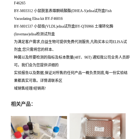
F46265
BY-M03312 小鼠脱氢表雄酮硫酸酯(DHEA-S)elisa试剂盒Fish
Vacuolating Elisa kit BY-F46016
BY-M01537 小鼠极(VLDL)elisa试剂盒BY-QT6966 土壤转化酶
(Invertase)elisa检测试剂盒
为满足客户需求,白益生物可提供免费代测服务,凡购买本公司ELISA试
剂盒,您只需将您的样本、
种属以及所要检测的指标及标本数量(48T、96T) 通知我公司业务人员即
可。我们会为您提供详细的
实验报告以及数据,保证对所售的任何产品一概负责到底,每一份实验结
果都真实可靠。详情请联系区
域销售经理/经销商!
相关产品：