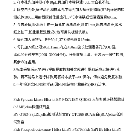
3. 样本孔先加待测样本10μL,再加样本稀释液40μL;空白孔不加。
4. 除空白孔外,标准品孔和样本孔中每孔加入辣根化物酶(HRP)标记的检
测抗体100μL,用封板膜封住反应孔,37℃水浴锅或恒温箱温育60min。
5. 弃去液体,吸水纸上拍干,每孔加满洗涤液,静置1min,甩去洗涤液,吸水
纸上拍干,如此重复洗板5次(也可用洗板机洗板)。
6. 每孔加入底物A、B各50μL,37℃避光孵育15min。
7. 每孔加入终止液50μL,15min内,在450nm波长处测定各孔的OD值。
离心20分钟左右(2000- 3000转/分)。仔细收集上清。分装后一份待检测,
其余冷冻备用。
8.标本采集后尽早进行提取提取按相关文献进行提取后应尽快进行实
验。若不能马上进行试验,可将标本放于-20C保存，但应避免反复冻融.
9.不能检测含NaN3的样品,因NaN3辣根化物酶的(HRP)活性。
Fish Pyruvate kinase Elisa kit BY-F45721BY-QT6582 大肠杆菌环磷酸腺苷
(cAMP)elisa检测试剂盒
BY-QT6343 (LDL)elisa检测试剂盒BY-QT6266 BCA蛋白(BCA)elisa检测
试剂盒
Fish Phosphofructokinase 1 Elisa kit BY-F45767Fish NaPi-IIb Elisa kit BY-