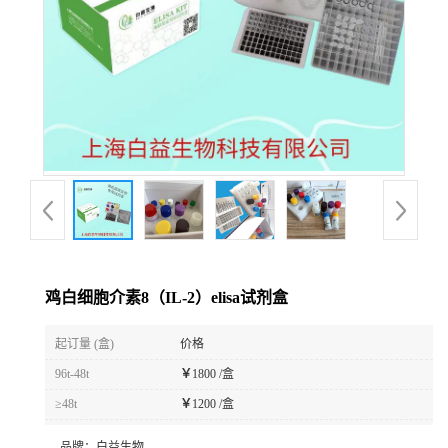
鸡白细胞介素8（IL-2）elisa试剂盒
起订量 (盒)
价格
96t-48t
￥
1800 /盒
≥48t
￥
1200 /盒
品牌：
白益生物