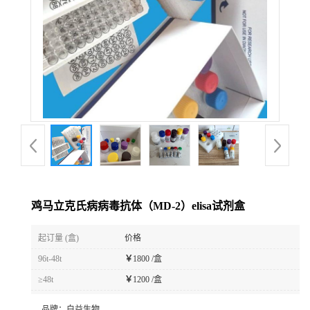
鸡马立克氏病病毒抗体（MD-2）elisa试剂盒
起订量 (盒)
价格
96t-48t
￥
1800 /盒
≥48t
￥
1200 /盒
品牌：
白益生物