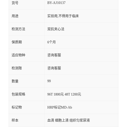
BY-AJ10137
货号
用途
实验用,不得用于临床
检测方法
双抗夹心法
保质期
6个月
适应物种
咨询客服
检测限
咨询客服
99
数量
包装规格
96T 1800元 48T 1200元
标记物
HRP标记MD-Ab
样本
血清 细胞上清 组织匀浆尿液