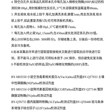
4. 除空白孔外,标准品孔和样本孔中每孔加入辣根化物酶(HRP)标记的检
测抗体100μL,用封板膜封住反应孔,37℃水浴锅或恒温箱温育60min。
5. 弃去液体,吸水纸上拍干,每孔加满洗涤液,静置1min,甩去洗涤液,吸水
纸上拍干,如此重复洗板5次(也可用洗板机洗板)。
6. 每孔加入底物A、B各50μL,37℃避光孵育15min。
7. 每孔加入终止液50μL,15min内,在450nm波长处测定各孔的OD值。
离心20分钟左右(2000- 3000转/分)。仔细收集上清。分装后一份待检测,
其余冷冻备用。
8.标本采集后尽早进行提取提取按相关文献进行提取后应尽快进行实
验。若不能马上进行试验,可将标本放于-20C保存，但应避免反复冻融.
9.不能检测含NaN3的样品,因NaN3辣根化物酶的(HRP)活性。
BY-M03550 小鼠空泡毒素相关蛋白A(VacA)elisa试剂盒BY-QT7033 土壤
中性磷酸酶(NEP)elisa检测试剂盒
BY-M01554 小鼠降钙素基因相关肽(CGRP)elisa试剂盒BY-QT7146 蟹肝
胰腺淀粉酶(PA)elisa检测试剂盒
BY-QT6755 鹿丙氨酸转移酶(ALT)elisa检测试剂盒BY-QT6448 斑马鱼淋
系增强子结合因子1(LEF1)elisa检测试剂盒