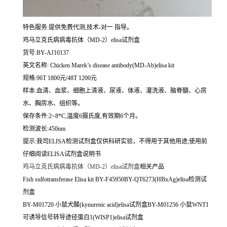
特色服务:提供免费代测,技术-对一 指导。
鸡马立克氏病病毒抗体（MD-2）elisa试剂盒
货号:BY-AJ10137
英文名称:
Chicken Marek’s disease antibody(MD-Ab)elisa kit
规格:96T 1800元/48T 1200元
样本:血清、血浆、细胞上清液、尿液、体液、灌洗液、脑脊髓、心房
水、胸房水、组织等。
保存条件:2~8*C,温度6摄氏度,有效期6个月。
检测波长:450nm
提示:我司ELISA检测试剂盒仅供科研实验，不得用于其他用途;使用前
仔细阅读ELISA试剂盒说明书
鸡马立克氏病病毒抗体（MD-2）elisa试剂盒
相关产品
Fish sulfotransferase Elisa kit BY-F45950BY-QT6273(HBxAg)elisa检测试
剂盒
BY-M01720 小鼠犬酸(kynurenic acid)elisa试剂盒BY-M01256 小鼠WNT1
可诱导信号转导途径蛋白1(WISP1)elisa试剂盒