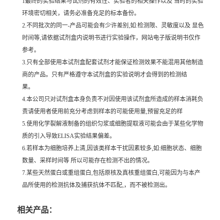
1最终的实验结果与试剂的有效性、实验者的相关操作以及 当时的实验
环境密切相关，请务必准备充足的标本备份。
2.不同批次的同一-产品可能会有少许差别,如:检测限、灵敏度以及 显色
时间等,请依据试剂盒内说明书进行实验操作，网站电子版说明书仅作
参考。
3.只有全部使用本试剂盒配套试剂才能保证检测效果不能混用其他制造
商的产品。只有严格遵守本试剂盒的实验说明才会得到的检测结
果。
4.本公司只对试剂盒本身负责不对因使用该试剂盒所造成的样本消耗负
责请使用者使用前充分考虑到样本的可能使用量,预留充足的样
5.使用化学裂解液制备的组织匀浆或细胞提取液可能会由于某些化学物
质的引入导致ELISA实验结果偏差。
6.若样本为细胞培养上清,因该类样本干扰因素较多,如:细胞状态、细胞
数量、采样时间等 所以可能存在检测不出的情况。
7.某些天然蛋白或重组蛋白,包括原核及真核重组蛋白,可能因为与本产
品所使用的检测抗体及捕获抗体不匹配,，而不被检测出。
相关产品：