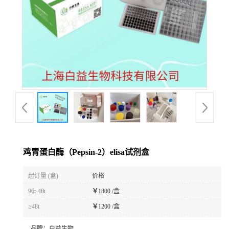
鸡胃蛋白酶（Pepsin-2）elisa试剂盒
起订量 (盒)
价格
96t-48t
￥
1800 /盒
≥48t
￥
1200 /盒
品牌：
白益生物