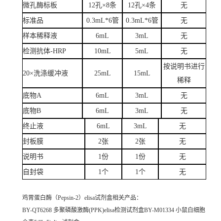
微孔酶标板
12孔×8条
12孔×4条
无
标准品
0.3mL*6管
0.3mL*6管
无
样本稀释液
6mL
3mL
无
检测抗体-HRP
10mL
5mL
无
按说明书进行
20×洗涤缓冲液
25mL
15mL
稀释
底物A
6mL
3mL
无
底物B
6mL
3mL
无
终止液
6mL
3mL
无
封板膜
2张
2张
无
说明书
1份
1份
无
自封袋
1个
1个
无
鸡胃蛋白酶（Pepsin-2）elisa试剂盒
相关产品：
BY-QT6268 多聚磷酸激酶(PPK)elisa检测试剂盒BY-M01334 小鼠白细胞