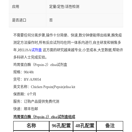
应用
定量/定性/活性检测
是否进口
否
不需要任何分离步骤,操作十分简便、快速,数分钟便能得出结果,酶免疫
测定方法操作时,所有反应试剂均在同一体系内进行,自主研发和销售多
年,对ELISA
试剂盒
这方面的研究越来越专业,小至成本,大至数据,帮助许
多科研人士完成实验。
鸡胃蛋白酶（Pepsin-2）elisa试剂盒
规格：96t/48t
货号：BY-AJ9954
英文名称：
Chicken Pepsin(Pepsin)elisa kit
保质期：6个月
服务：订购产品提供免费代测
快递：顺丰包邮
鸡胃蛋白酶（Pepsin-2）elisa试剂盒
组成
名称
96孔配置
48孔配置
备注