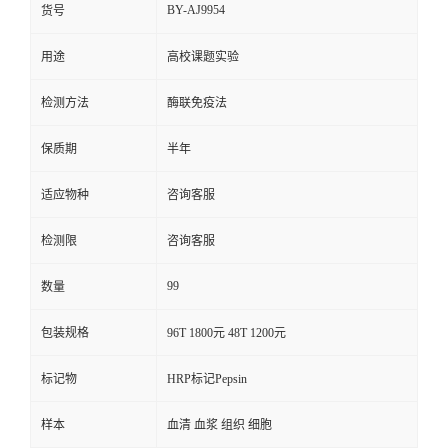
BY-AJ9954
货号
用途
高校课题实验
检测方法
酶联免疫法
保质期
半年
适应物种
咨询客服
检测限
咨询客服
99
数量
包装规格
96T 1800元 48T 1200元
标记物
HRP标记Pepsin
样本
血清 血浆 组织 细胞