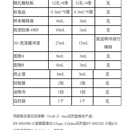
微孔酶标板
12孔×8条
12孔×4条
无
标准品
0.3mL*6管
0.3mL*6管
无
样本稀释液
6mL
3mL
无
检测抗体-HRP
10mL
5mL
无
按说明书进行
20×洗涤缓冲液
25mL
15mL
稀释
底物A
6mL
3mL
无
底物B
6mL
3mL
无
终止液
6mL
3mL
无
封板膜
2张
2张
无
说明书
1份
1份
无
自封袋
1个
1个
无
鸡硫氧还蛋白还原酶（TrxR-2）elisa试剂盒
相关产品：
BY-M01968 小鼠载脂蛋白A2(apo-A2)elisa试剂盒BY-M02592 小鼠β-D-