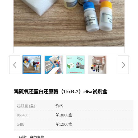
鸡硫氧还蛋白还原酶（TrxR-2）elisa试剂盒
起订量 (盒)
价格
96t-48t
￥
1800 /盒
≥48t
￥
1200 /盒
品牌：
白益生物