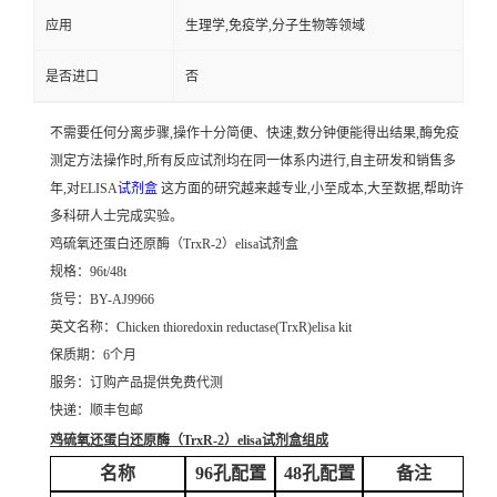
应用
生理学,免疫学,分子生物等领域
是否进口
否
不需要任何分离步骤,操作十分简便、快速,数分钟便能得出结果,酶免疫
测定方法操作时,所有反应试剂均在同一体系内进行,自主研发和销售多
年,对ELISA
试剂盒
这方面的研究越来越专业,小至成本,大至数据,帮助许
多科研人士完成实验。
鸡硫氧还蛋白还原酶（TrxR-2）elisa试剂盒
规格：96t/48t
货号：BY-AJ9966
英文名称：
Chicken thioredoxin reductase(TrxR)elisa kit
保质期：6个月
服务：订购产品提供免费代测
快递：顺丰包邮
鸡硫氧还蛋白还原酶（TrxR-2）elisa试剂盒
组成
名称
96孔配置
48孔配置
备注