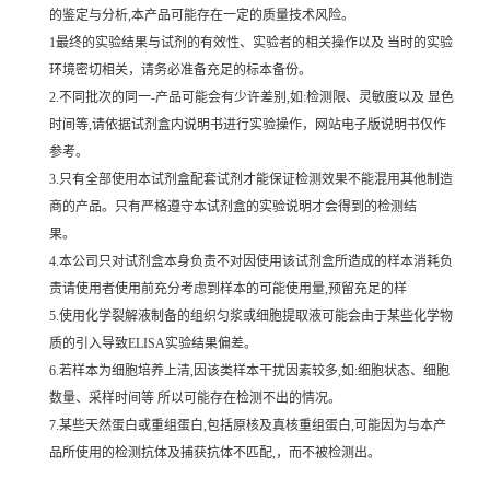
的鉴定与分析,本产品可能存在一定的质量技术风险。
1最终的实验结果与试剂的有效性、实验者的相关操作以及 当时的实验
环境密切相关，请务必准备充足的标本备份。
2.不同批次的同一-产品可能会有少许差别,如:检测限、灵敏度以及 显色
时间等,请依据试剂盒内说明书进行实验操作，网站电子版说明书仅作
参考。
3.只有全部使用本试剂盒配套试剂才能保证检测效果不能混用其他制造
商的产品。只有严格遵守本试剂盒的实验说明才会得到的检测结
果。
4.本公司只对试剂盒本身负责不对因使用该试剂盒所造成的样本消耗负
责请使用者使用前充分考虑到样本的可能使用量,预留充足的样
5.使用化学裂解液制备的组织匀浆或细胞提取液可能会由于某些化学物
质的引入导致ELISA实验结果偏差。
6.若样本为细胞培养上清,因该类样本干扰因素较多,如:细胞状态、细胞
数量、采样时间等 所以可能存在检测不出的情况。
7.某些天然蛋白或重组蛋白,包括原核及真核重组蛋白,可能因为与本产
品所使用的检测抗体及捕获抗体不匹配,，而不被检测出。