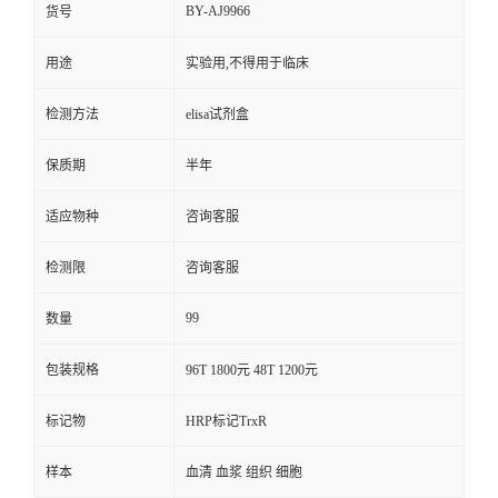
BY-AJ9966
货号
用途
实验用,不得用于临床
检测方法
elisa试剂盒
保质期
半年
适应物种
咨询客服
检测限
咨询客服
99
数量
包装规格
96T 1800元 48T 1200元
标记物
HRP标记TrxR
样本
血清 血浆 组织 细胞