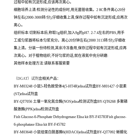
过程中如有沉淀形成,应该再次离心。
细胞培养上清:检测分泌性的成份时,用无菌管收集。2 8C条件离心20分
钟左右(2000-3000转/分),仔细收集上清,保存过程中如有沉淀形成,应再次
离心。
组织标本:切割标本后,称取1g组织,加入9g的pH7. 2-7.4左右的PBS,用手
工或匀浆器将标本匀浆充分。离心20分钟左右(2000 3113转/分),仔细收
集上清。分装一份待检测,其余冷冻备用,保存过程中如有沉淀形成,应再
次离心。对于植物组织,不好匀浆的话,就在液氮中充分研磨:
其他样本处理方法:请联系客服索要
（
DGAT）试剂盒
相关产品：
BY-M03248 小鼠5-羟色胺受体4(5-HT4R)elisa试剂盒BY-M01427 小鼠素
(ST)elisa试剂盒
BY-QT7056 土壤一氧化氮合酶(NOS)elisa检测试剂盒BY-QT6268 多聚磷
酸激酶(PPK)elisa检测试剂盒
Fish Glucose-6-Phosphate Dehydrogenase Elisa kit BY-F45783Fish glucose-
6-phosphatase Elisa kit BY-F45782
BY-M03648 小鼠组蛋白脱基酶6(HDAC6)elisa试剂盒BY-QT7092 蜥蜴化