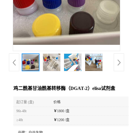
鸡二酰基甘油酰基转移酶（DGAT-2）elisa试剂盒
起订量 (盒)
价格
96t-48t
￥
1800 /盒
≥48t
￥
1200 /盒
品牌：
白益生物