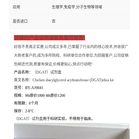
应用
生理学,免疫学,分子生物等领域
是否进口
否
详细的产品说明请联系我司销售!
好而不贵真正实惠,公司成立多年,已掌握了行业内的核心技术,并收获广
大新老客户的,成为多所院校、科研单位合作单位,为回报客户,公司促销
包邮还代测,质量有保证,价格更贴心,快点行动吧!
产品名称：
（
DGAT）试剂盒
英文名称：
Chicken diacylglycerol acyltransferase (DGAT)elisa kit
货号：BY-AJ9841
规格：96t原价1800 48t原价1200
有限期：6个月
保存：2-8°C
（
DGAT）试剂盒
用于科研实验，不得用于临床。