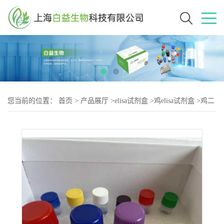
您当前的位置：
首页
>
产品展厅
>
elisa试剂盒
>
鸡elisa试剂盒
>
鸡二
酰基甘油酰基转移酶（DGAT-2）elisa试剂盒