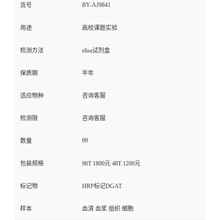
BY-AJ9841
货号
用途
高校课题实验
检测方法
elisa试剂盒
保质期
半年
适应物种
咨询客服
检测限
咨询客服
99
数量
包装规格
96T 1800元 48T 1200元
标记物
HRP标记DGAT
样本
血清 血浆 组织 细胞