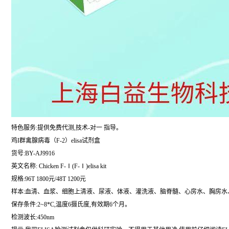
特色服务:提供免费代测,技术-对一 指导。
鸡I群禽腺病毒（F-2）elisa试剂盒
货号:BY-AJ9916
英文名称:
Chicken F-Ⅰ(F-Ⅰ)elisa kit
规格:96T 1800元/48T 1200元
样本:血清、血浆、细胞上清液、尿液、体液、灌洗液、脑脊髓、心房水、胸房水
保存条件:2~8*C,温度6摄氏度,有效期6个月。
检测波长:450nm