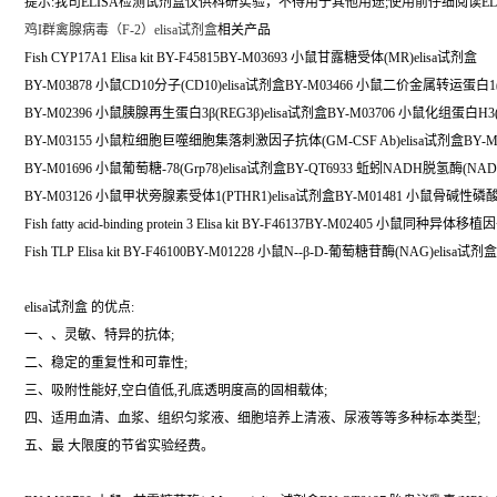
提示:我司ELISA检测试剂盒仅供科研实验，不得用于其他用途;使用前仔细阅读EL
鸡I群禽腺病毒（F-2）elisa试剂盒
相关产品
Fish CYP17A1 Elisa kit BY-F45815BY-M03693 小鼠甘露糖受体(MR)elisa试剂盒
BY-M03878 小鼠CD10分子(CD10)elisa试剂盒BY-M03466 小鼠二价金属转运蛋白1(
BY-M02396 小鼠胰腺再生蛋白3β(REG3β)elisa试剂盒BY-M03706 小鼠化组蛋白H3(
BY-M03155 小鼠粒细胞巨噬细胞集落刺激因子抗体(GM-CSF Ab)elisa试剂盒BY-M
BY-M01696 小鼠葡萄糖-78(Grp78)elisa试剂盒BY-QT6933 蚯蚓NADH脱氢酶(NA
BY-M03126 小鼠甲状旁腺素受体1(PTHR1)elisa试剂盒BY-M01481 小鼠骨碱性磷酸酶
Fish fatty acid-binding protein 3 Elisa kit BY-F46137BY-M02405 小鼠同种异体移
Fish TLP Elisa kit BY-F46100BY-M01228 小鼠N--β-D-葡萄糖苷酶(NAG)elisa试剂盒
elisa试剂盒 的优点:
一、、灵敏、特异的抗体;
二、稳定的重复性和可靠性;
三、吸附性能好,空白值低,孔底透明度高的固相载体;
四、适用血清、血浆、组织匀浆液、细胞培养上清液、尿液等等多种标本类型;
五、最 大限度的节省实验经费。