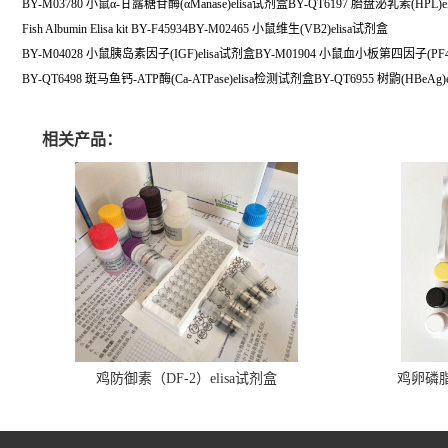
BY-M03780 小鼠α-甘露糖苷酶(αManase)elisa试剂盒BY-QT6197 胎盘泌乳素(HPL)
Fish Albumin Elisa kit BY-F45934BY-M02465 小鼠维生(VB2)elisa试剂盒
BY-M04028 小鼠胰岛素因子(IGF)elisa试剂盒BY-M01904 小鼠血小板第四因子(PF4
BY-QT6498 斑马鱼钙-ATP酶(Ca-ATPase)elisa检测试剂盒BY-QT6955 树鼩(HBeAg
相关产品：
鸡防御素（DF-2）elisa试剂盒
鸡卵磷脂（