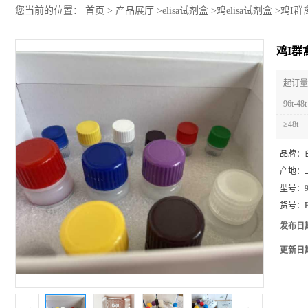
您当前的位置：
首页
>
产品展厅
>
elisa试剂盒
>
鸡elisa试剂盒
>
鸡I群禽
鸡I群
起订量 
96t-48t
≥48t
品牌：
产地：
型号：
货号：
发布日
更新日