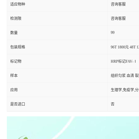
适应物种
咨询客服
检测限
咨询客服
99
数量
包装规格
96T 1800元 48T 
标记物
HRP标记FAV-Ⅰ
样本
组织匀浆 血清 
应用
生理学,免疫学,
是否进口
否