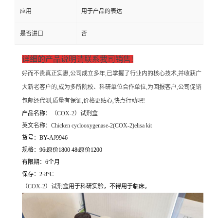
应用
用于产品的表达
是否进口
否
详细的产品说明请联系我司销售!
好而不贵真正实惠,公司成立多年,已掌握了行业内的核心技术,并收获广
大新老客户的,成为多所院校、科研单位合作单位,为回报客户,公司促销
包邮还代测,质量有保证,价格更贴心,快点行动吧!
产品名称：
（
COX-2）试剂盒
英文名称：
Chicken cyclooxygenase-2(COX-2)elisa kit
货号：BY-AJ9946
规格：96t原价1800 48t原价1200
有限期：6个月
保存：2-8°C
（
COX-2）试剂盒
用于科研实验，不得用于临床。