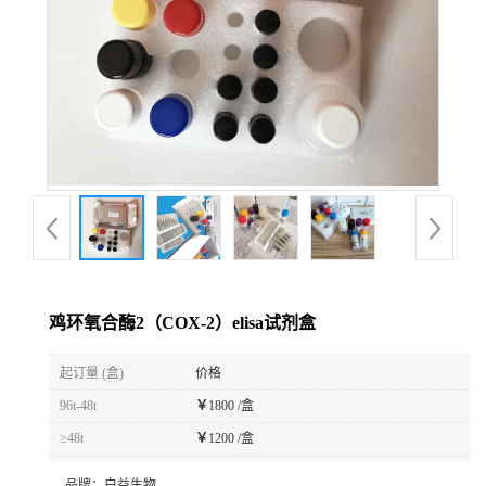
鸡环氧合酶2（COX-2）elisa试剂盒
起订量 (盒)
价格
96t-48t
￥
1800 /盒
≥48t
￥
1200 /盒
品牌：
白益生物