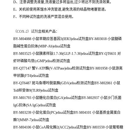
D、注意调整洗液量,洗液量过多将溢出,过少将达不到洗涤效果。
E、关机前使用蒸馏水冲洗管道,避免洗液的结晶物堵塞管道。
F、不同种试剂盒的洗液严禁混合使用。
（
COX-2）试剂盒
相关产品：
BY-M04088 小鼠早期应答基因3(IER3)elisa试剂盒BY-M03018 小鼠髓磷
脂碱性蛋白抗体(MBP-Ab)elisa试剂盒
BY-M03525 小鼠胰素样肽1.7-36(GLP-1.7-36)elisa试剂盒BY-QT6631 对
虾环磷酸鸟苷(cGMP)elisa检测试剂盒
BY-QT7147 蟹V-ATP酶(V-ATPase)elisa检测试剂盒BY-M01958 小鼠游离
甲状腺(FT4)elisa试剂盒
BY-QT6487 斑马鱼嘌呤脱氨酶(GDA)elisa检测试剂盒BY-M02061 小鼠
Toll样受体9(TLR9)elisa试剂盒
BY-M01793 小鼠糖化白蛋白(GA)elisa试剂盒BY-M02937 小鼠沙门氏菌
IgG抗体(SA IgG)elisa试剂盒
BY-M03239 小鼠化蛋白(PC)elisa试剂盒BY-M04101 小鼠基质金属蛋白
酶7(MMP-7)elisa试剂盒
BY-M04106 小鼠CoA羧化酶2(ACC2)elisa试剂盒BY-M03559 小鼠葡萄糖