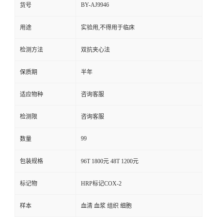
BY-AJ9946
货号
用途
实验用,不得用于临床
检测方法
双抗夹心法
保质期
半年
适应物种
咨询客服
检测限
咨询客服
99
数量
包装规格
96T 1800元 48T 1200元
标记物
HRP标记COX-2
样本
血清 血浆 组织 细胞