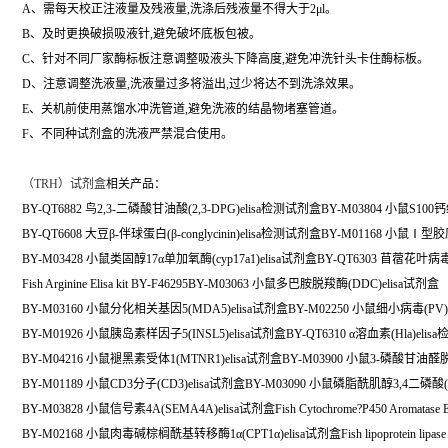
A、需每天校正注液量及残液量,洗涤后残液量不得大于2μl。
B、及时更换破损吸液针,避免破坏底板包被。
C、针对不同厂家酶标板注意调整吸液头下降高度,避免冲洗针头卡住酶标板。
D、注意调整洗液量,洗液量过多将溢出,过少将达不到洗涤效果。
E、关机前使用蒸馏水冲洗管道,避免洗液的结晶物堵塞管道。
F、不同种试剂盒的洗液严禁混合使用。
（
TRH）试剂盒
相关产品：
BY-QT6882 鸟2,3-二磷酸甘油酸(2,3-DPG)elisa检测试剂盒BY-M03804 小鼠S100钙
BY-QT6608 大豆β-伴球蛋白(β-conglycinin)elisa检测试剂盒BY-M01168 小鼠Ⅰ型胶
BY-M03428 小鼠类固醇17α单加氧酶(cyp17a1)elisa试剂盒BY-QT6303 苜蓿花叶病
Fish Arginine Elisa kit BY-F46295BY-M03063 小鼠多巴胺脱羧酶(DDC)elisa试剂盒
BY-M03160 小鼠分化相关基因5(MDA5)elisa试剂盒BY-M02250 小鼠细小病毒(PV)
BY-M01926 小鼠胰岛素样因子5(INSL5)elisa试剂盒BY-QT6310 α溶血素(Hla)eli
BY-M04216 小鼠褪黑素受体1(MTNR1)elisa试剂盒BY-M03900 小鼠3-磷酸甘油醛脱
BY-M01189 小鼠CD3分子(CD3)elisa试剂盒BY-M03090 小鼠磷脂酰肌醇3,4二磷酸(P
BY-M03828 小鼠信号素4A(SEMA4A)elisa试剂盒Fish Cytochrome?P450 Aromatase Elis
BY-M02168 小鼠肉毒碱棕榈酰基转移酶1α(CPT1α)elisa试剂盒Fish lipoprotein lipase Eli