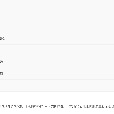
1200元
血清
检测
的,成为多所院校、科研单位合作单位,为回报客户,公司促销包邮还代测,质量有保证,价