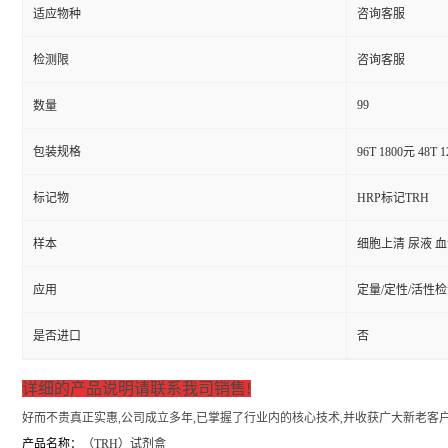
适应物种
咨询客服
检测限
咨询客服
99
数量
包装规格
96T 1800元 48T 
标记物
HRP标记TRH
样本
细胞上清 尿液 
应用
定量/定性/活性
是否进口
否
详细的产品说明请联系我司销售!
好而不贵真正实惠,公司成立多年,已掌握了行业内的核心技术,并收获广大新老客户
产品名称：
（
TRH）试剂盒