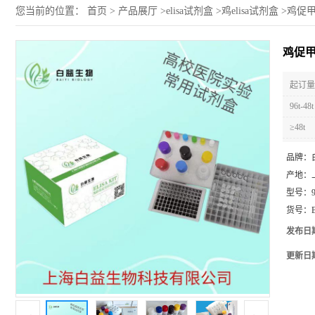
您当前的位置：
首页
>
产品展厅
>
elisa试剂盒
>
鸡elisa试剂盒
>
鸡促甲
鸡促甲
起订量 
96t-48t
≥48t
品牌：
产地：
型号：
货号：
发布日
更新日