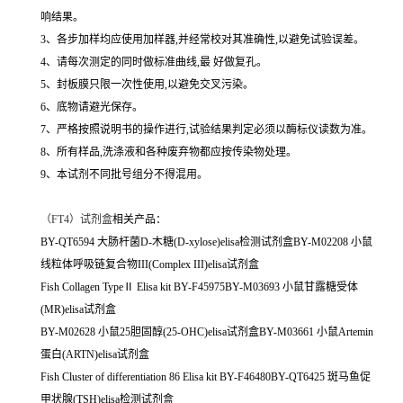
响结果。
3、各步加样均应使用加样器,并经常校对其准确性,以避免试验误差。
4、请每次测定的同时做标准曲线,最 好做复孔。
5、封板膜只限一次性使用,以避免交叉污染。
6、底物请避光保存。
7、严格按照说明书的操作进行,试验结果判定必须以酶标仪读数为准。
8、所有样品,洗涤液和各种废弃物都应按传染物处理。
9、本试剂不同批号组分不得混用。
（
FT4）试剂盒
相关产品：
BY-QT6594 大肠杆菌D-木糖(D-xylose)elisa检测试剂盒BY-M02208 小鼠
线粒体呼吸链复合物III(Complex III)elisa试剂盒
Fish Collagen TypeⅡ Elisa kit BY-F45975BY-M03693 小鼠甘露糖受体
(MR)elisa试剂盒
BY-M02628 小鼠25胆固醇(25-OHC)elisa试剂盒BY-M03661 小鼠Artemin
蛋白(ARTN)elisa试剂盒
Fish Cluster of differentiation 86 Elisa kit BY-F46480BY-QT6425 斑马鱼促
甲状腺(TSH)elisa检测试剂盒