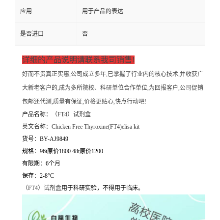
应用
用于产品的表达
是否进口
否
详细的产品说明请联系我司销售!
好而不贵真正实惠,公司成立多年,已掌握了行业内的核心技术,并收获广
大新老客户的,成为多所院校、科研单位合作单位,为回报客户,公司促销
包邮还代测,质量有保证,价格更贴心,快点行动吧!
产品名称：
（
FT4）试剂盒
英文名称：
Chicken Free Thyroxine(FT4)elisa kit
货号：BY-AJ9849
规格：96t原价1800 48t原价1200
有限期：6个月
保存：2-8°C
（
FT4）试剂盒
用于科研实验，不得用于临床。