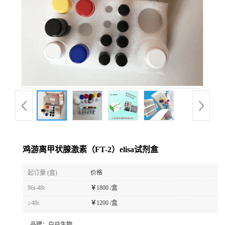
鸡游离甲状腺激素（FT-2）elisa试剂盒
起订量 (盒)
价格
96t-48t
￥
1800 /盒
≥48t
￥
1200 /盒
品牌：
白益生物