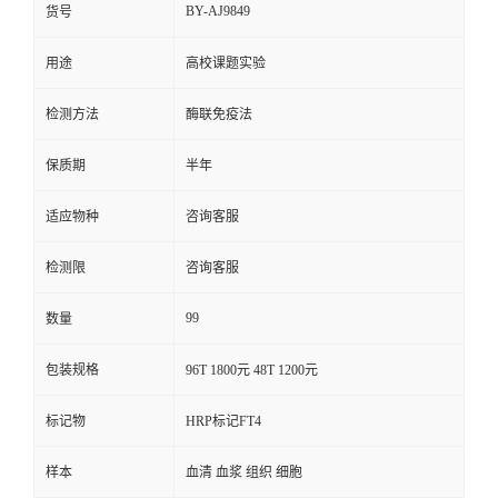
BY-AJ9849
货号
用途
高校课题实验
检测方法
酶联免疫法
保质期
半年
适应物种
咨询客服
检测限
咨询客服
99
数量
包装规格
96T 1800元 48T 1200元
标记物
HRP标记FT4
样本
血清 血浆 组织 细胞