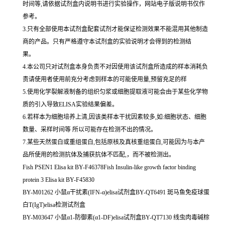
时间等,请依据试剂盒内说明书进行实验操作，网站电子版说明书仅作
参考。
3.只有全部使用本试剂盒配套试剂才能保证检测效果不能混用其他制造
商的产品。只有严格遵守本试剂盒的实验说明才会得到的检测结
果。
4.本公司只对试剂盒本身负责不对因使用该试剂盒所造成的样本消耗负
责请使用者使用前充分考虑到样本的可能使用量,预留充足的样
5.使用化学裂解液制备的组织匀浆或细胞提取液可能会由于某些化学物
质的引入导致ELISA实验结果偏差。
6.若样本为细胞培养上清,因该类样本干扰因素较多,如:细胞状态、细胞
数量、采样时间等 所以可能存在检测不出的情况。
7.某些天然蛋白或重组蛋白,包括原核及真核重组蛋白,可能因为与本产
品所使用的检测抗体及捕获抗体不匹配,，而不被检测出。
Fish PSEN1 Elisa kit BY-F46378Fish Insulin-like growth factor binding
protein 3 Elisa kit BY-F45830
BY-M01262 小鼠α干扰素(IFN-α)elisa试剂盒BY-QT6491 斑马鱼免疫球蛋
白T(IgT)elisa检测试剂盒
BY-M03647 小鼠α1-防御素(α1-DF)elisa试剂盒BY-QT7130 线虫肉毒碱棕