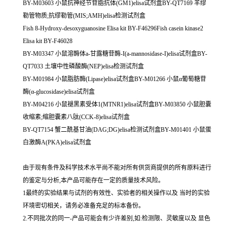
BY-M03603 小鼠抗神经节苷脂抗体(GM1)elisa试剂盒BY-QT7169 羊缪
勒管物质;抗缪勒管(MIS;AMH)elisa检测试剂盒
Fish 8-Hydroxy-desoxyguanosine Elisa kit BY-F46296Fish casein kinase2
Elisa kit BY-F46028
BY-M03347 小鼠溶酶体a-甘露糖苷酶-I(a-mannosidase-I)elisa试剂盒BY-
QT7033 土壤中性磷酸酶(NEP)elisa检测试剂盒
BY-M01984 小鼠脂肪酶(Lipase)elisa试剂盒BY-M01266 小鼠α葡萄糖苷
酶(α-glucosidase)elisa试剂盒
BY-M04216 小鼠褪黑素受体1(MTNR1)elisa试剂盒BY-M03850 小鼠胆囊
收缩素;缩胆囊素八肽(CCK-8)elisa试剂盒
BY-QT7154 蟹二酰基甘油(DAG;DG)elisa检测试剂盒BY-M01401 小鼠蛋
白激酶A(PKA)elisa试剂盒
由于现有条件及科学技术水平尚不能对所有供货商提供的所有原料进行
的鉴定与分析,本产品可能存在一定的质量技术风险。
1最终的实验结果与试剂的有效性、实验者的相关操作以及 当时的实验
环境密切相关，请务必准备充足的标本备份。
2.不同批次的同一-产品可能会有少许差别,如:检测限、灵敏度以及 显色