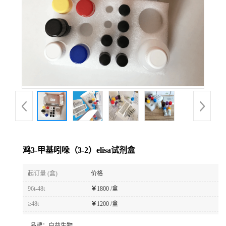
鸡3-甲基吲哚（3-2）elisa试剂盒
起订量 (盒)
价格
96t-48t
￥
1800 /盒
≥48t
￥
1200 /盒
品牌：
白益生物