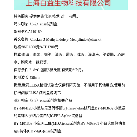
特色服务:提供免费代测,技术-对一 指导。
鸡3-吲哚（3-2）elisa试剂盒
货号:BY-AJ10189
英文名称:
Chicken 3-Methylindole(3-Methylindole)elisa kit
规格:96T 1800元/48T 1200元
样本:血清、血浆、细胞上清液、尿液、体液、灌洗液、脑脊髓、心房
水、胸房水、组织等。
保存条件:2~8*C,温度6摄氏度,有效期6个月。
检测波长:450nm
提示:我司ELISA检测试剂盒仅供科研实验，不得用于其他用途;使用前
仔细阅读ELISA试剂盒说明书
鸡3-吲哚（3-2）elisa试剂盒
相关产品
BY-M04120 小鼠法尼基转移酶α(FTaseα)elisa试剂盒BY-M03632 小鼠胰
岛素样因子结合蛋白5(IGFBP-5)elisa试剂盒
BY-M01353 小鼠丙二醛(MDA)elisa试剂盒BY-M03361 小鼠犬瘟热病毒
IgG抗体(CDV-IgG)elisa试剂盒