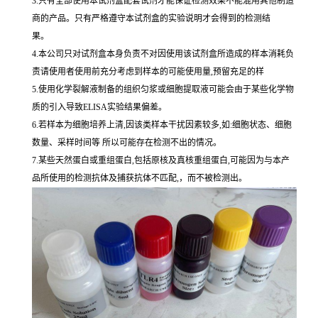
3.只有全部使用本试剂盒配套试剂才能保证检测效果不能混用其他制造
商的产品。只有严格遵守本试剂盒的实验说明才会得到的检测结
果。
4.本公司只对试剂盒本身负责不对因使用该试剂盒所造成的样本消耗负
责请使用者使用前充分考虑到样本的可能使用量,预留充足的样
5.使用化学裂解液制备的组织匀浆或细胞提取液可能会由于某些化学物
质的引入导致ELISA实验结果偏差。
6.若样本为细胞培养上清,因该类样本干扰因素较多,如:细胞状态、细胞
数量、采样时间等 所以可能存在检测不出的情况。
7.某些天然蛋白或重组蛋白,包括原核及真核重组蛋白,可能因为与本产
品所使用的检测抗体及捕获抗体不匹配,，而不被检测出。