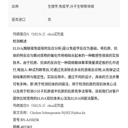
应用
生理学,免疫学,分子生物等领域
是否进口
否
鸡硒蛋白N（SELN-2）elisa试剂盒
检测概述:
ELISA(酶联接免疫吸附反应分析)是以免疫学反应为基础，将抗原、抗
体的特反应与酶对底物的催化作用相结台起来的一种敏感性很高的实验
技术。由于抗原、抗体的反应在一种固相载体聚苯微量滴定板的孔中进
行,每加入-种试剂孵育后,可通过洗涤除去多余的游离反应物,从而保证试
验结果的特与稳定性。实际应用中，通过不同的设计，具体的方法步骤
可有多种。即:用于检测抗体的间接法、用于检测抗原的双抗体夹心法
以及用于检测小分子抗原或半抗原的抗原竞争法等等。目前我们对客户
提供比较常用的ELISA双抗体夹心法及ELISA间接法服务。
鸡硒蛋白N（SELN-2）elisa试剂盒
英文名称：
Chicken Selenoprotein N(SELN)elisa kit
货号:BY-AJ10256
规格:48T/96T