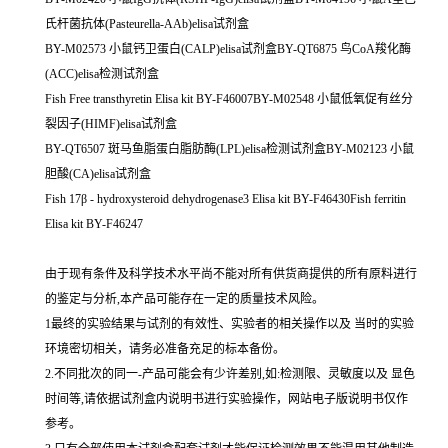
氏杆菌抗体(Pasteurella-AAb)elisa试剂盒
BY-M02573 小鼠钙卫蛋白(CALP)elisa试剂盒BY-QT6875 鸟CoA羧化酶
(ACC)elisa检测试剂盒
Fish Free transthyretin Elisa kit BY-F46007BY-M02548 小鼠低氧促有丝分
裂因子(HIMF)elisa试剂盒
BY-QT6507 斑马鱼脂蛋白脂肪酶(LPL)elisa检测试剂盒BY-M02123 小鼠
胆酸(CA)elisa试剂盒
Fish 17β - hydroxysteroid dehydrogenase3 Elisa kit BY-F46430Fish ferritin
Elisa kit BY-F46247
由于现有条件及科学技术水平尚不能对所有供货商提供的所有原料进行
的鉴定与分析,本产品可能存在一定的质量技术风险。
1最终的实验结果与试剂的有效性、实验者的相关操作以及 当时的实验
环境密切相关，请务必准备充足的标本备份。
2.不同批次的同一-产品可能会有少许差别,如:检测限、灵敏度以及 显色
时间等,请依据试剂盒内说明书进行实验操作，网站电子版说明书仅作
参考。