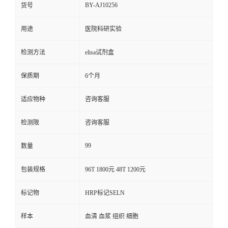
BY-AJ10256
货号
用途
医院科研实验
检测方法
elisa试剂盒
保质期
6个月
适应物种
咨询客服
检测限
咨询客服
99
数量
包装规格
96T 1800元 48T 1200元
标记物
HRP标记SELN
样本
血清 血浆 组织 细胞