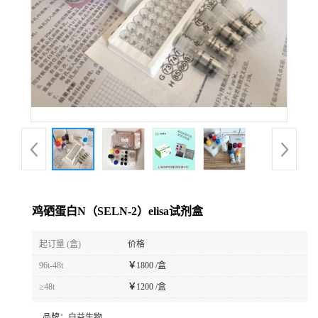
鸡硒蛋白N（SELN-2）elisa试剂盒
起订量 (盒)
价格
96t-48t
￥
1800 /盒
≥48t
￥
1200 /盒
品牌：
白益生物