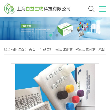
您当前的位置：
首页
>
产品展厅
>
elisa试剂盒
>
鸡elisa试剂盒
>
鸡硫
酸转移酶（SULT-2）elisa试剂盒