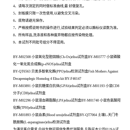
4、请每次测定的同时做标准曲线,最 好做复孔。
5、封板膜只限一次性使用,以避免交叉污染。
6、底物请避光保存。
7、严格按照说明书的操作进行,试验结果判定必须以酶标仪读数为准。
8、所有样品,洗涤液和各种废弃物都应按传染物处理。
9、本试剂不同批号组分不得混用。
BY-M02508 小鼠氧化型胆固醇(Ch-Ox)elisa试剂盒BY-M03777 小鼠磷酸
化一氧化氮合成酶(p-eNOS)elisa试剂盒
BY-QT6563 贝类多酚氧化酶(PPO)elisa检测试剂盒Fish Mothers Against
Decapentaplegic Homolog 4 Elisa kit BY-F46147
BY-M03891 小鼠抗糖蛋白抗体(GPAb)elisa试剂盒BY-M01193 小鼠CD8
分子(CD8)elisa试剂盒
BY-M02296 小鼠溶血磷脂酸(LPA)elisa试剂盒BY-M01740 小鼠色氨酸羟
化酶(TPH)elisa试剂盒
BY-M01893 小鼠血素(Blood urea)elisa试剂盒BY-QT7064 土壤L-天门冬
酰胺酶(L-asparaginase)elisa检测试剂盒
为满足客户需求,白益生物可提供免费代测服务,凡购买本公司ELISA试