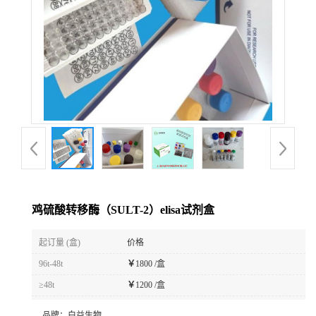
鸡硫酸转移酶（SULT-2）elisa试剂盒
起订量 (盒)
价格
96t-48t
￥
1800 /盒
≥48t
￥
1200 /盒
品牌：
白益生物