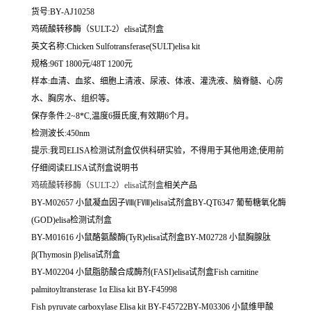
货号:BY-AJ10258
鸡硫酸转移酶（SULT-2）elisa试剂盒
英文名称:
Chicken Sulfotransferase(SULT)elisa kit
规格:96T 1800元/48T 1200元
样本:血清、血浆、细胞上清液、尿液、体液、灌洗液、脑脊髓、心房
水、胸房水、组织等。
保存条件:2~8*C,温度6摄氏度,有效期6个月。
检测波长:450nm
提示:我司ELISA检测试剂盒仅供科研实验，不得用于其他用途;使用前
仔细阅读ELISA试剂盒说明书
鸡硫酸转移酶（SULT-2）elisa试剂盒
相关产品
BY-M02657 小鼠凝血因子Ⅷ(FⅧ)elisa试剂盒BY-QT6347 葡萄糖氧化酶
(GOD)elisa检测试剂盒
BY-M01616 小鼠酪氨酸酶(TyR)elisa试剂盒BY-M02728 小鼠胸腺肽
β(Thymosin β)elisa试剂盒
BY-M02204 小鼠脂肪酸合成酶剂(FASI)elisa试剂盒Fish carnitine
palmitoyltransterase 1α Elisa kit BY-F45998
Fish pyruvate carboxylase Elisa kit BY-F45722BY-M03306 小鼠维甲酸