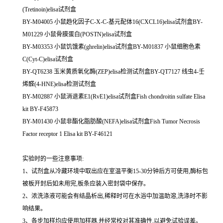
(Tretinoin)elisa试剂盒
BY-M04005 小鼠趋化因子C-X-C-基元配体16(CXCL16)elisa试剂盒BY-
M01229 小鼠骨膜蛋白(POSTN)elisa试剂盒
BY-M03353 小鼠饥饿素(ghrelin)elisa试剂盒BY-M01837 小鼠细胞色素
C(Cyt-C)elisa试剂盒
BY-QT6238 玉米黄质氧化酶(ZEP)elisa检测试剂盒BY-QT7127 线虫4-壬
烯醛(4-HNE)elisa检测试剂盒
BY-M02887 小鼠消退素E1(RvE1)elisa试剂盒Fish chondroitin sulfate Elisa
kit BY-F45873
BY-M01430 小鼠非酯化脂肪酸(NEFA)elisa试剂盒Fish Tumor Necrosis
Factor receptor 1 Elisa kit BY-F46121
实验时的一些注意事项:
1、试剂盒从冷藏环境中取出应在室温平衡15-30分钟后方可使用,酶标包
被板开封后如未用完,板条应装入密封袋中保存。
2、浓洗涤液可能会有结晶析出,稀释时可在水浴中加温助溶,洗涤时不影
响结果。
3、各步加样均应使用加样器,并经常校对其准确性,以避免试验误差。