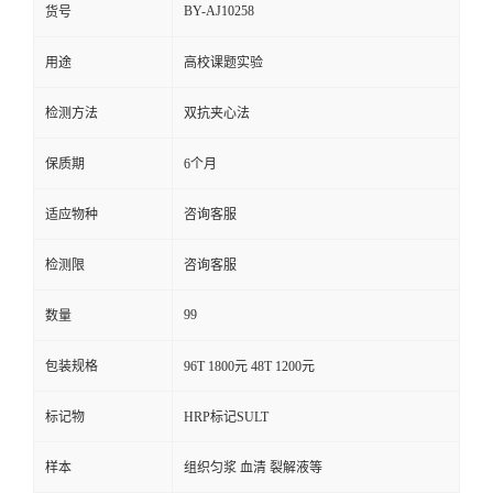
BY-AJ10258
货号
用途
高校课题实验
检测方法
双抗夹心法
保质期
6个月
适应物种
咨询客服
检测限
咨询客服
99
数量
包装规格
96T 1800元 48T 1200元
标记物
HRP标记SULT
样本
组织匀浆 血清 裂解液等