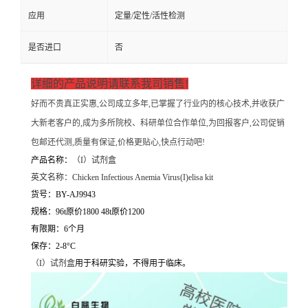
应用
定量/定性/活性检测
是否进口
否
详细的产品说明请联系我司销售!
好而不贵真正实惠,公司成立多年,已掌握了行业内的核心技术,并收获广
大新老客户的,成为多所院校、科研单位合作单位,为回报客户,公司促销
包邮还代测,质量有保证,价格更贴心,快点行动吧!
产品名称：
（
I）试剂盒
英文名称：
Chicken Infectious Anemia Virus(I)elisa kit
货号：BY-AJ9943
规格：96t原价1800 48t原价1200
有限期：6个月
保存：2-8°C
（
I）试剂盒
用于科研实验，不得用于临床。