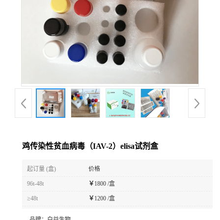
鸡传染性贫血病毒（IAV-2）elisa试剂盒
起订量 (盒)
价格
96t-48t
￥
1800 /盒
≥48t
￥
1200 /盒
品牌：
白益生物