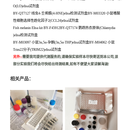
O(LO)elisa试剂盒
BY-QT7127 线虫4-壬烯醛(4-HNE)elisa检测试剂盒BY-M03320 小鼠嗜酸
性细胞选择性趋化因子2(CCL24)elisa试剂盒
Fish melanin Elisa kit BY-F45912BY-QT7174 鹦鹉热衣原体(Chlamydia
)elisa检测试剂盒
BY-M03097 小鼠3α,5α-孕酮(3α,5α-THP)elisa试剂盒BY-M04062 小鼠
Trim22分子(TRIM22)elisa试剂盒
另外:
:
需要我司提供代测服务的,请确保实验样本尽快寄送到本公司,该
部分实验我们将会尽快给出待测结果,如有不便望大家谅解海涵!
相关产品：