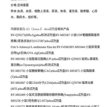
价格:咨询客服
样本:血清、血浆、细胞上清液、尿液、体液、灌洗液、脑脊髓、心房
水、胸房水、组织等。
鸡膜联蛋白-A5（Anxa-2）elisa试剂盒
相关产品
BY-QT6273(HBxAg)elisa检测试剂盒BY-M03367 小鼠UDP葡糖醛酸基转
移酶2家族多肽B7(UGT2B7)elisa试剂盒
Fish S-Adenosyl-L-methionine Elisa kit BY-F45863BY-M01644 小鼠卵清蛋
白特IgE抗体(OVA-sIgE)elisa试剂盒
BY-M01982 小鼠脂蛋白脂酶(LPL)elisa试剂盒BY-QT6935 蚯蚓α-胰凝乳
蛋白酶(α-Chymotrypsin)elisa检测试剂盒
BY-M01792 小鼠糖胺聚糖(GAG)elisa试剂盒BY-M03875 小鼠胸腺素
(T)elisa试剂盒
BY-M02667 小鼠CD44分子(CD44)elisa试剂盒BY-QT6789 猫胃动素
(MTL)elisa检测试剂盒
BY-M02409 小鼠尼克酰胺磷酸核糖转移酶(Nampt)elisa试剂盒BY-
M03258 小鼠5羟色胺3(5-HT3)elisa试剂盒
BY-QT6775 猫瘟热病毒抗体(DV-Ab)elisa检测试剂盒BY-M03189 小鼠三