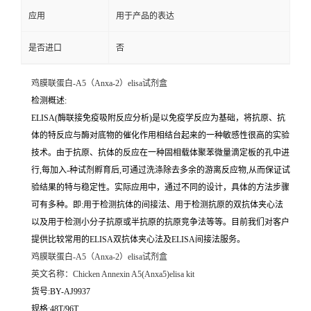
应用
用于产品的表达
是否进口
否
鸡膜联蛋白-A5（Anxa-2）elisa试剂盒
检测概述:
ELISA(酶联接免疫吸附反应分析)是以免疫学反应为基础，将抗原、抗
体的特反应与酶对底物的催化作用相结台起来的一种敏感性很高的实验
技术。由于抗原、抗体的反应在一种固相载体聚苯微量滴定板的孔中进
行,每加入-种试剂孵育后,可通过洗涤除去多余的游离反应物,从而保证试
验结果的特与稳定性。实际应用中，通过不同的设计，具体的方法步骤
可有多种。即:用于检测抗体的间接法、用于检测抗原的双抗体夹心法
以及用于检测小分子抗原或半抗原的抗原竞争法等等。目前我们对客户
提供比较常用的ELISA双抗体夹心法及ELISA间接法服务。
鸡膜联蛋白-A5（Anxa-2）elisa试剂盒
英文名称：
Chicken Annexin A5(Anxa5)elisa kit
货号:BY-AJ9937
规格:48T/96T