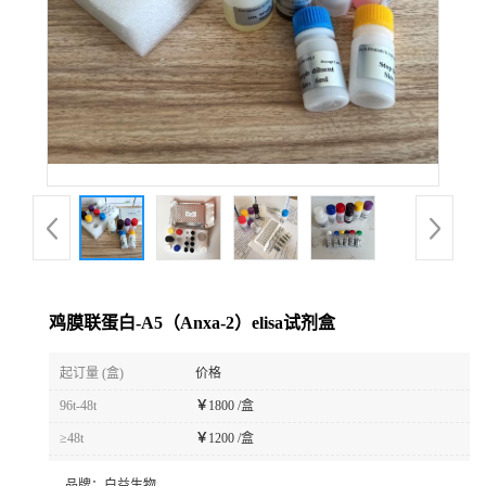
鸡膜联蛋白-A5（Anxa-2）elisa试剂盒
起订量 (盒)
价格
96t-48t
￥
1800 /盒
≥48t
￥
1200 /盒
品牌：
白益生物