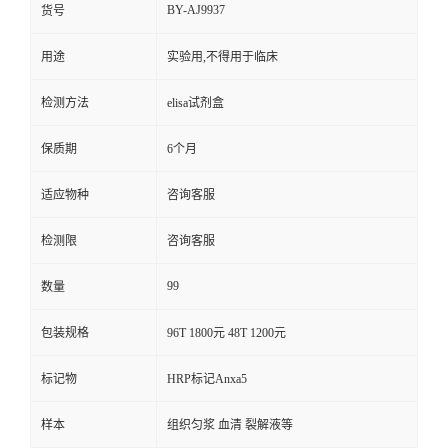
BY-AJ9937
货号
用途
实验用,不得用于临床
检测方法
elisa试剂盒
保质期
6个月
适应物种
咨询客服
检测限
咨询客服
99
数量
包装规格
96T 1800元 48T 1200元
标记物
HRP标记Anxa5
样本
组织匀浆 血清 裂解液等