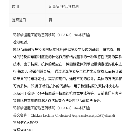
应用
定量/定性/活性检测
是否进口
否
鸡卵磷脂胆固醇酰基转移酶（LCAT-2）elisa试剂盒
检测概述:
ELISA(酶联接免疫吸附反应分析)是以免疫学反应为基础，将抗原、抗
体的特反应与酶对底物的催化作用相结台起来的一种敏感性很高的实验
技术。由于抗原、抗体的反应在一种固相载体聚苯微量滴定板的孔中进
行,每加入-种试剂孵育后,可通过洗涤除去多余的游离反应物,从而保证试
验结果的特与稳定性。实际应用中，通过不同的设计，具体的方法步骤
可有多种。即:用于检测抗体的间接法、用于检测抗原的双抗体夹心法
以及用于检测小分子抗原或半抗原的抗原竞争法等等。目前我们对客户
提供比较常用的ELISA双抗体夹心法及ELISA间接法服务。
鸡卵磷脂胆固醇酰基转移酶（LCAT-2）elisa试剂盒
英文名称：
Chicken Lecithin-Cholesterol Acyltransferase(LCAT)elisa kit
货号:BY-AJ9962
规格:48T/96T