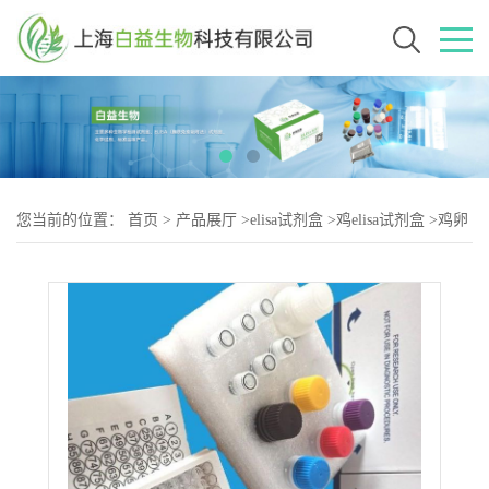
您当前的位置：
首页
>
产品展厅
>
elisa试剂盒
>
鸡elisa试剂盒
>
鸡卵
磷脂胆固醇酰基转移酶（LCAT-2）elisa试剂盒