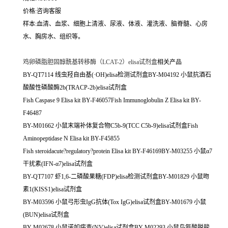
价格:咨询客服
样本:血清、血浆、细胞上清液、尿液、体液、灌洗液、脑脊髓、心房
水、胸房水、组织等。
鸡卵磷脂胆固醇酰基转移酶（LCAT-2）elisa试剂盒
相关产品
BY-QT7114 线虫羟自由基(·OH)elisa检测试剂盒BY-M04192 小鼠抗酒石
酸酸性磷酸酶2b(TRACP-2b)elisa试剂盒
Fish Caspase 9 Elisa kit BY-F46057Fish Immunoglobulin Z Elisa kit BY-
F46487
BY-M01662 小鼠末端补体复合物C5b-9(TCC C5b-9)elisa试剂盒Fish
Aminopeptidase N Elisa kit BY-F45855
Fish steroidacute?regulatory?protein Elisa kit BY-F46169BY-M03255 小鼠α7
干扰素(IFN-α7)elisa试剂盒
BY-QT7107 虾1,6-二磷酸果糖(FDP)elisa检测试剂盒BY-M01829 小鼠吻
素1(KISS1)elisa试剂盒
BY-M03596 小鼠弓形虫IgG抗体(Tox IgG)elisa试剂盒BY-M01679 小鼠
(BUN)elisa试剂盒
BY-M02678 小鼠诺如病毒(NV)elisa试剂盒BY-M02293 小鼠鸟氨酸脱羧