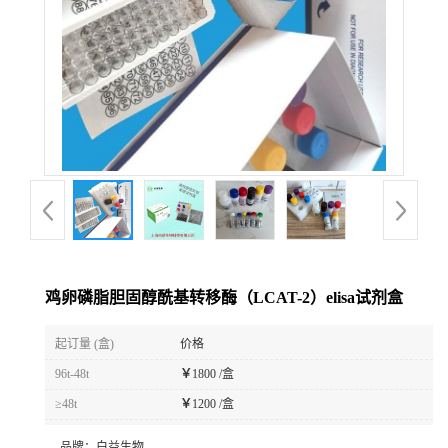
鸡卵磷脂胆固醇酰基转移酶（LCAT-2）elisa试剂盒
起订量 (盒)
价格
96t-48t
￥
1800 /盒
≥48t
￥
1200 /盒
品牌：
白益生物