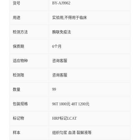
BY-AJ9962
货号
用途
实验用,不得用于临床
检测方法
酶联免疫法
保质期
6个月
适应物种
咨询客服
检测限
咨询客服
99
数量
包装规格
96T 1800元 48T 1200元
标记物
HRP标记LCAT
样本
组织匀浆 血清 裂解液等