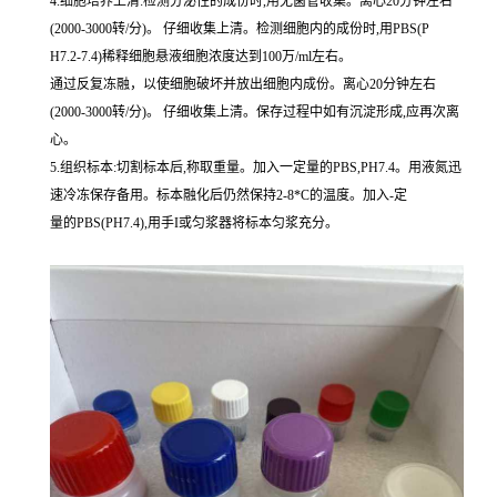
4.细胞培养上清:检测分泌性的成份时,用无菌管收集。离心20分钟左右
(2000-3000转/分)。 仔细收集上清。检测细胞内的成份时,用PBS(P
H7.2-7.4)稀释细胞悬液细胞浓度达到100万/ml左右。
通过反复冻融，以使细胞破坏并放出细胞内成份。离心20分钟左右
(2000-3000转/分)。 仔细收集上清。保存过程中如有沉淀形成,应再次离
心。
5.组织标本:切割标本后,称取重量。加入一定量的PBS,PH7.4。用液氮迅
速冷冻保存备用。标本融化后仍然保持2-8*C的温度。加入-定
量的PBS(PH7.4),用手I或匀浆器将标本匀浆充分。