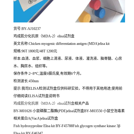
货号:BY-AJ10237
鸡成肌分化抗原（MDA-2）elisa试剂盒
英文名称:
Chicken myogenic differentiation antigen (MDA)elisa kit
规格:96T 1800元/48T 1200元
样本:血清、血浆、细胞上清液、尿液、体液、灌洗液、脑脊髓、心房
水、胸房水、组织等。
保存条件:2~8*C,温度6摄氏度,有效期6个月。
检测波长:450nm
提示:我司ELISA检测试剂盒仅供科研实验，不得用于其他用途;使用前
仔细阅读ELISA试剂盒说明书
鸡成肌分化抗原（MDA-2）elisa试剂盒
相关产品
BY-M01626 小鼠磷酸二酯酶(PDE)elisa试剂盒BY-M03550 小鼠空泡毒素
相关蛋白A(VacA)elisa试剂盒
Fish hydroxyproline Elisa kit BY-F45788Fish glycogen synthase kinase 3β
Elisa kit BY-F46347