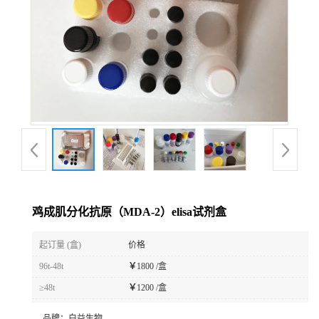
鸡成肌分化抗原（MDA-2）elisa试剂盒
起订量 (盒)
价格
96t-48t
￥
1800 /盒
≥48t
￥
1200 /盒
品牌：
白益生物