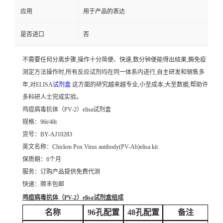
应用
用于产品的表达
是否进口
否
不需要任何分离步骤,操作十分简便、快速,数分钟便能得出结果,酶免疫
测定方法操作时,所有反应试剂均在同一体系内进行,自主研发和销售多
年,对ELISA
试剂盒
这方面的研究越来越专业,小至成本,大至数据,帮助许
多科研人士完成实验。
鸡痘病毒抗体（PV-2）elisa试剂盒
规格：96t/48t
货号：BY-AJ10283
英文名称：
Chicken Pox Virus antibody(PV-Ab)elisa kit
保质期：6个月
服务：订购产品提供免费代测
快递：顺丰包邮
鸡痘病毒抗体（PV-2）elisa试剂盒
组成
名称
96孔配置
48孔配置
备注