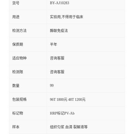
BY-AJ10283
货号
用途
实验用,不得用于临床
检测方法
酶联免疫法
保质期
半年
适应物种
咨询客服
检测限
咨询客服
99
数量
包装规格
96T 1800元 48T 1200元
标记物
HRP标记PV-Ab
样本
组织匀浆 血清 裂解液等