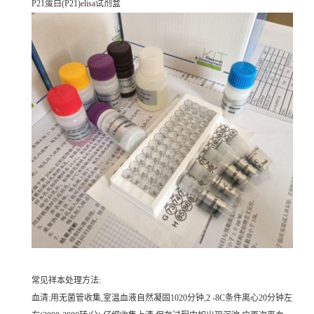
P21蛋白(P21)elisa试剂盒
常见祥本处理方法:
血清:用无菌管收集,室温血液自然凝固1020分钟,2 -8C条件离心20分钟左