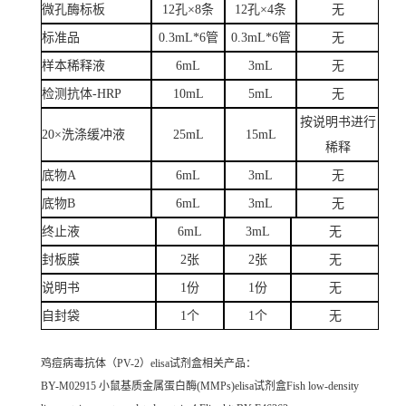
微孔酶标板
12孔×8条
12孔×4条
无
标准品
0.3mL*6管
0.3mL*6管
无
样本稀释液
6mL
3mL
无
检测抗体-HRP
10mL
5mL
无
按说明书进行
20×洗涤缓冲液
25mL
15mL
稀释
底物A
6mL
3mL
无
底物B
6mL
3mL
无
终止液
6mL
3mL
无
封板膜
2张
2张
无
说明书
1份
1份
无
自封袋
1个
1个
无
鸡痘病毒抗体（PV-2）elisa试剂盒
相关产品：
BY-M02915 小鼠基质金属蛋白酶(MMPs)elisa试剂盒Fish low-density