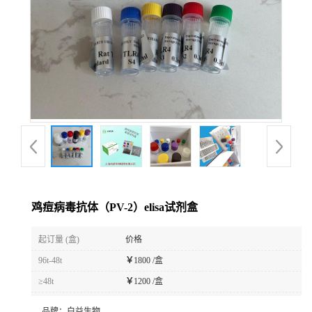
鸡痘病毒抗体（PV-2）elisa试剂盒
起订量 (盒)
价格
96t-48t
￥
1800 /盒
≥48t
￥
1200 /盒
品牌：
白益生物