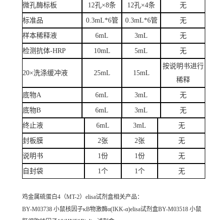
微孔酶标板
12孔×8条
12孔×4条
无
标准品
0.3mL*6管
0.3mL*6管
无
样本稀释液
6mL
3mL
无
检测抗体-HRP
10mL
5mL
无
按说明书进行
20×洗涤缓冲液
25mL
15mL
稀释
底物A
6mL
3mL
无
底物B
6mL
3mL
无
终止液
6mL
3mL
无
封板膜
2张
2张
无
说明书
1份
1份
无
自封袋
1个
1个
无
鸡金属硫蛋白4（MT-2）elisa试剂盒
相关产品：
BY-M03738 小鼠核因子κB物激酶α(IKK-α)elisa试剂盒BY-M03518 小鼠