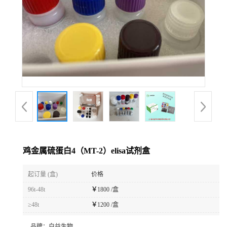
鸡金属硫蛋白4（MT-2）elisa试剂盒
起订量 (盒)
价格
96t-48t
￥
1800 /盒
≥48t
￥
1200 /盒
品牌：
白益生物