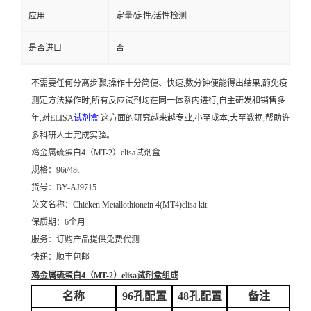
应用
定量/定性/活性检测
是否进口
否
不需要任何分离步骤,操作十分简便、快速,数分钟便能得出结果,酶免疫
测定方法操作时,所有反应试剂均在同一体系内进行,自主研发和销售多
年,对ELISA
试剂盒
这方面的研究越来越专业,小至成本,大至数据,帮助许
多科研人士完成实验。
鸡金属硫蛋白4（MT-2）elisa试剂盒
规格：96t/48t
货号：BY-AJ9715
英文名称：
Chicken Metallothionein 4(MT4)elisa kit
保质期：6个月
服务：订购产品提供免费代测
快递：顺丰包邮
鸡金属硫蛋白4（MT-2）elisa试剂盒
组成
名称
96孔配置
48孔配置
备注