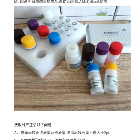
M01659 小鼠缪勒管物质;抗缪勒管(MIS;AMH)elisa试剂盒
洗板时应注意以下问题:
A、需每天校正注液量及残液量,洗涤后残液量不得大于2μl。