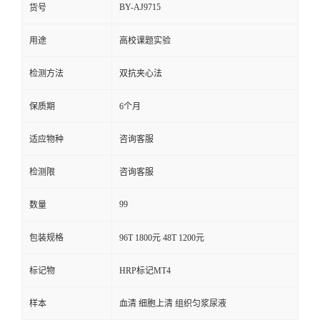
BY-AJ9715
货号
用途
高校课题实验
检测方法
双抗夹心法
保质期
6个月
适应物种
咨询客服
检测限
咨询客服
99
数量
包装规格
96T 1800元 48T 1200元
标记物
HRP标记MT4
样本
血清 细胞上清 组织匀浆尿液