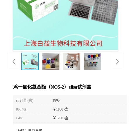
鸡一氧化氮合酶（NOS-2）elisa试剂盒
起订量 (盒)
价格
96t-48t
￥
1800 /盒
≥48t
￥
1200 /盒
品牌：
白益生物