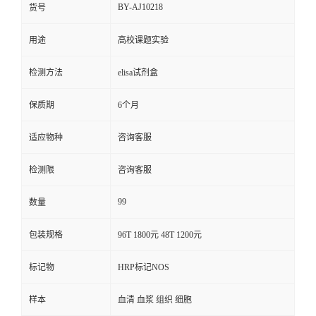
BY-AJ10218
货号
用途
高校课题实验
检测方法
elisa试剂盒
保质期
6个月
适应物种
咨询客服
检测限
咨询客服
99
数量
包装规格
96T 1800元 48T 1200元
标记物
HRP标记NOS
样本
血清 血浆 组织 细胞