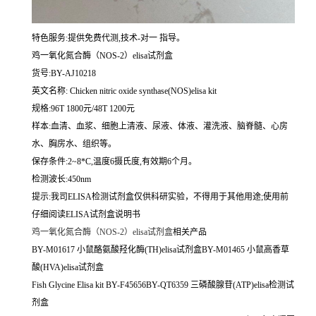
特色服务:提供免费代测,技术-对一 指导。
鸡一氧化氮合酶（NOS-2）elisa试剂盒
货号:BY-AJ10218
英文名称:
Chicken nitric oxide synthase(NOS)elisa kit
规格:96T 1800元/48T 1200元
样本:血清、血浆、细胞上清液、尿液、体液、灌洗液、脑脊髓、心房
水、胸房水、组织等。
保存条件:2~8*C,温度6摄氏度,有效期6个月。
检测波长:450nm
提示:我司ELISA检测试剂盒仅供科研实验，不得用于其他用途;使用前
仔细阅读ELISA试剂盒说明书
鸡一氧化氮合酶（NOS-2）elisa试剂盒
相关产品
BY-M01617 小鼠酪氨酸羟化酶(TH)elisa试剂盒BY-M01465 小鼠高香草
酸(HVA)elisa试剂盒
Fish Glycine Elisa kit BY-F45656BY-QT6359 三磷酸腺苷(ATP)elisa检测试
剂盒