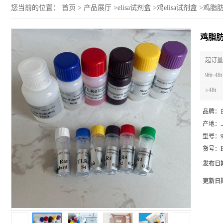
您当前的位置：
首页
>
产品展厅
>
elisa试剂盒
>
鸡elisa试剂盒
>
鸡脂肪
鸡脂肪
起订量 
96t-48t
≥48t
品牌：
产地：
型号：
货号：
发布日
更新日