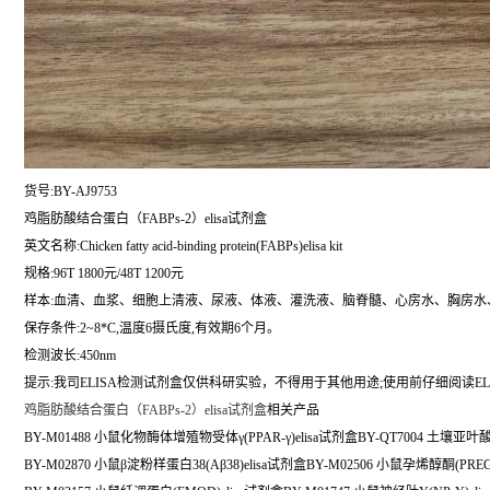
货号:BY-AJ9753
鸡脂肪酸结合蛋白（FABPs-2）elisa试剂盒
英文名称:
Chicken fatty acid-binding protein(FABPs)elisa kit
规格:96T 1800元/48T 1200元
样本:血清、血浆、细胞上清液、尿液、体液、灌洗液、脑脊髓、心房水、胸房水
保存条件:2~8*C,温度6摄氏度,有效期6个月。
检测波长:450nm
提示:我司ELISA检测试剂盒仅供科研实验，不得用于其他用途;使用前仔细阅读EL
鸡脂肪酸结合蛋白（FABPs-2）elisa试剂盒
相关产品
BY-M01488 小鼠化物酶体增殖物受体γ(PPAR-γ)elisa试剂盒BY-QT7004 土壤亚叶
BY-M02870 小鼠β淀粉样蛋白38(Aβ38)elisa试剂盒BY-M02506 小鼠孕烯醇酮(PREG