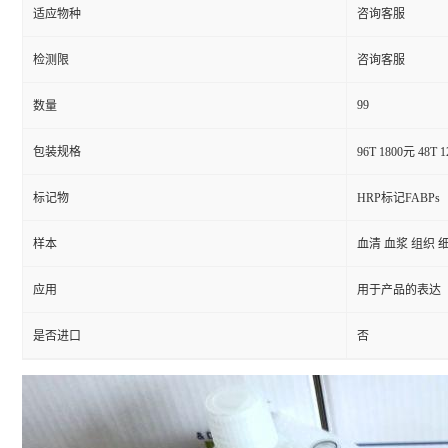
适应物种
咨询客服
检测限
咨询客服
99
数量
包装规格
96T 1800元 48T 
标记物
HRP标记FABPs
样本
血清 血浆 组织 
应用
用于产品的表达
是否进口
否