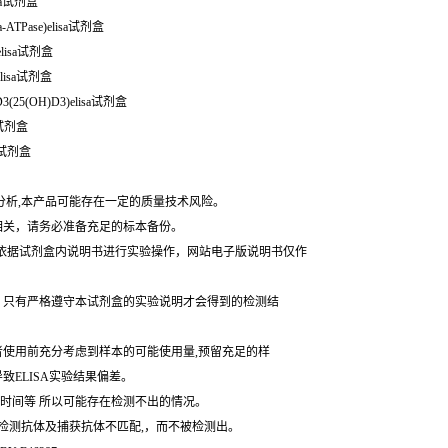
sa试剂盒
TPase)elisa试剂盒
elisa试剂盒
elisa试剂盒
25(OH)D3)elisa试剂盒
测试剂盒
sa试剂盒
分析,本产品可能存在一定的质量技术风险。
相关，请务必准备充足的标本备份。
,请依据试剂盒内说明书进行实验操作，网站电子版说明书仅作
。只有严格遵守本试剂盒的实验说明才会得到的检测结
者使用前充分考虑到样本的可能使用量,预留充足的样
ELISA实验结果偏差。
样时间等 所以可能存在检测不出的情况。
的检测抗体及捕获抗体不匹配,，而不被检测出。