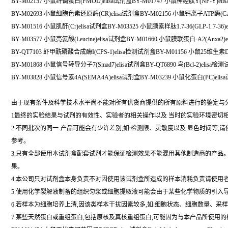
BY-M02157 小鼠纤调蛋白(FMOD)elisa试剂盒BY-M01747 小鼠神经肽Y(NP-Y)eli
BY-M02693 小鼠细胞色素还原酶(CR)elisa试剂盒BY-M02156 小鼠钙离子ATP酶(Ca-A
BY-M01516 小鼠肌酐(Cr)elisa试剂盒BY-M03525 小鼠胰素样肽1.7-36(GLP-1.7-36)
BY-M03577 小鼠亮氨酸(Leucine)elisa试剂盒BY-M01660 小鼠膜联蛋白-A2(Anxa2)
BY-QT7103 虾甲酰磷酸合成酶I(CPS-1)elisa检测试剂盒BY-M01156 小鼠25维生素D3(
BY-M01868 小鼠信号转导分子7(Smad7)elisa试剂盒BY-QT6890 鸟(Bcl-2)elisa检
BY-M03828 小鼠信号素4A(SEMA4A)elisa试剂盒BY-M03239 小鼠化蛋白(PC)eli
由于现有条件及科学技术水平尚不能对所有供货商提供的所有原料进行的鉴定与
1最终的实验结果与试剂的有效性、实验者的相关操作以及 当时的实验环境密切
2.不同批次的同一-产品可能会有少许差别,如:检测限、灵敏度以及 显色时间等
参考。
3.只有全部使用本试剂盒配套试剂才能保证检测效果不能混用其他制造商的产品
果。
4.本公司只对试剂盒本身负责不对因使用该试剂盒所造成的样本消耗负责请使用
5.使用化学裂解液制备的组织匀浆或细胞提取液可能会由于某些化学物质的引入导致
6.若样本为细胞培养上清,因该类样本干扰因素较多,如:细胞状态、细胞数量、采
7.某些天然蛋白或重组蛋白,包括原核及真核重组蛋白,可能因为与本产品所使用