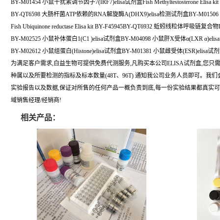
BY-M01454 小鼠干扰素调节因子7(IRF7)elisa试剂盒Fish Methyltestosterone Elisa kit
BY-QT6598 大肠杆菌ATP依赖的RNA解旋酶A(DHX9)elisa检测试剂盒BY-M01506
Fish Ubiquinone reductase Elisa kit BY-F45945BY-QT6932 蚯蚓线粒体呼吸链复合
BY-M02525 小鼠补体蛋白1(C1 )elisa试剂盒BY-M04098 小鼠肝X受体α(LXR α)eli
BY-M02612 小鼠组蛋白(Histone)elisa试剂盒BY-M01381 小鼠雌受体(ESR)elisa试
为满足客户需求,白益生物可提供免费代测服务,凡购买本公司ELISA试剂盒,您只
种属以及所要检测的指标及标本数量(48T、96T) 通知我公司业务人员即可。我
实验报告以及数据,保证对所售的任何产品一概负责到底,每一份实验结果都真实
域销售经理/经销商!
相关产品：