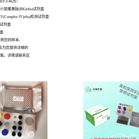
 BY-F46287
 小鼠缓激肽(BK)elisa试剂盒
物IV(Complex IV)elisa检测试剂盒
sa试剂盒
剂盒
需将您的样本、
们会为您提供详细的
可靠。详情请联系区