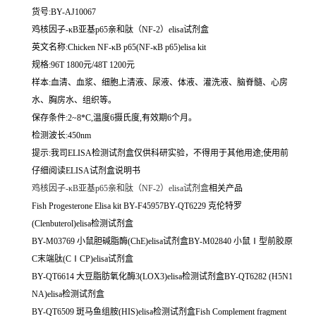
货号:BY-AJ10067
鸡核因子-κB亚基p65亲和肽（NF-2）elisa试剂盒
英文名称:
Chicken NF-κB p65(NF-κB p65)elisa kit
规格:96T 1800元/48T 1200元
样本:血清、血浆、细胞上清液、尿液、体液、灌洗液、脑脊髓、心房
水、胸房水、组织等。
保存条件:2~8*C,温度6摄氏度,有效期6个月。
检测波长:450nm
提示:我司ELISA检测试剂盒仅供科研实验，不得用于其他用途;使用前
仔细阅读ELISA试剂盒说明书
鸡核因子-κB亚基p65亲和肽（NF-2）elisa试剂盒
相关产品
Fish Progesterone Elisa kit BY-F45957BY-QT6229 克伦特罗
(Clenbuterol)elisa检测试剂盒
BY-M03769 小鼠胆碱脂酶(ChE)elisa试剂盒BY-M02840 小鼠Ⅰ型前胶原
C末端肽(CⅠCP)elisa试剂盒
BY-QT6614 大豆脂肪氧化酶3(LOX3)elisa检测试剂盒BY-QT6282 (H5N1
NA)elisa检测试剂盒
BY-QT6509 斑马鱼组胺(HIS)elisa检测试剂盒Fish Complement fragment