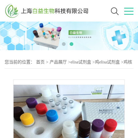
您当前的位置：
首页
>
产品展厅
>
elisa试剂盒
>
鸡elisa试剂盒
>
鸡核
因子-κB亚基p65亲和肽（NF-2）elisa试剂盒