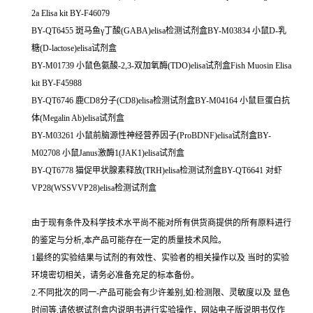
2a Elisa kit BY-F46079
BY-QT6455 斑马鱼γ丁酸(GABA)elisa检测试剂盒BY-M03834 小鼠D-乳
糖(D-lactose)elisa试剂盒
BY-M01739 小鼠色氨酸-2,3-双加氧酶(TDO)elisa试剂盒Fish Muosin Elisa
kit BY-F45988
BY-QT6746 鹿CD8分子(CD8)elisa检测试剂盒BY-M04164 小鼠巨蛋白抗
体(Megalin Ab)elisa试剂盒
BY-M03261 小鼠前脑源性神经营养因子(ProBDNF)elisa试剂盒BY-
M02708 小鼠Janus激酶1(JAK1)elisa试剂盒
BY-QT6778 猫促甲状腺素释放(TRH)elisa检测试剂盒BY-QT6641 对虾
VP28(WSSVVP28)elisa检测试剂盒
由于现有条件及科学技术水平尚不能对所有供货商提供的所有原料进行
的鉴定与分析,本产品可能存在一定的质量技术风险。
1最终的实验结果与试剂的有效性、实验者的相关操作以及 当时的实验
环境密切相关，请务必准备充足的标本备份。
2.不同批次的同一-产品可能会有少许差别,如:检测限、灵敏度以及 显色
时间等,请依据试剂盒内说明书进行实验操作，网站电子版说明书仅作