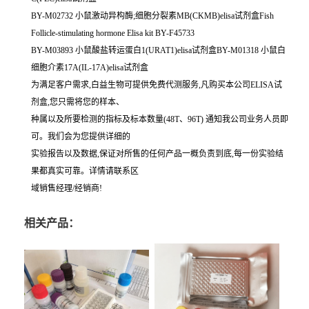
BY-M02732 小鼠激动异构酶;细胞分裂素MB(CKMB)elisa试剂盒Fish
Follicle-stimulating hormone Elisa kit BY-F45733
BY-M03893 小鼠酸盐转运蛋白1(URAT1)elisa试剂盒BY-M01318 小鼠白
细胞介素17A(IL-17A)elisa试剂盒
为满足客户需求,白益生物可提供免费代测服务,凡购买本公司ELISA试
剂盒,您只需将您的样本、
种属以及所要检测的指标及标本数量(48T、96T) 通知我公司业务人员即
可。我们会为您提供详细的
实验报告以及数据,保证对所售的任何产品一概负责到底,每一份实验结
果都真实可靠。详情请联系区
域销售经理/经销商!
相关产品：