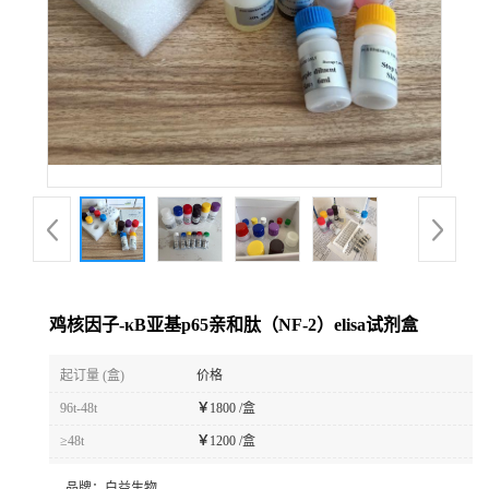
鸡核因子-κB亚基p65亲和肽（NF-2）elisa试剂盒
起订量 (盒)
价格
96t-48t
￥
1800 /盒
≥48t
￥
1200 /盒
品牌：
白益生物