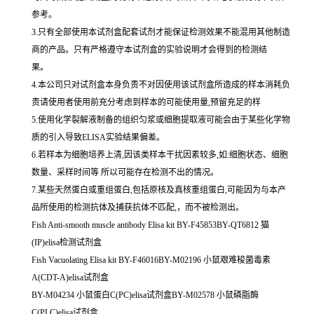
参考。
3.只有全部使用本试剂盒配套试剂才能保证检测效果不能混用其他制造
商的产品。只有严格遵守本试剂盒的实验说明才会得到的检测结
果。
4.本公司只对试剂盒本身负责不对因使用该试剂盒所造成的样本消耗负
责请使用者使用前充分考虑到样本的可能使用量,预留充足的样
5.使用化学裂解液制备的组织匀浆或细胞提取液可能会由于某些化学物
质的引入导致ELISA实验结果偏差。
6.若样本为细胞培养上清,因该类样本干扰因素较多,如:细胞状态、细胞
数量、采样时间等 所以可能存在检测不出的情况。
7.某些天然蛋白或重组蛋白,包括原核及真核重组蛋白,可能因为与本产
品所使用的检测抗体及捕获抗体不匹配,，而不被检测出。
Fish Anti-smooth muscle antibody Elisa kit BY-F45853BY-QT6812 猫
(IP)elisa检测试剂盒
Fish Vacuolating Elisa kit BY-F46016BY-M02196 小鼠艰难梭菌毒素
A(CDT-A)elisa试剂盒
BY-M04234 小鼠蛋白C(PC)elisa试剂盒BY-M02578 小鼠磷脂酶
C(PLC)elisa试剂盒