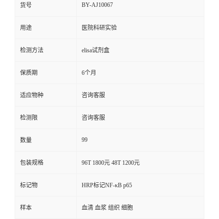
BY-AJ10067
货号
用途
医院科研实验
检测方法
elisa试剂盒
保质期
6个月
适应物种
咨询客服
检测限
咨询客服
99
数量
包装规格
96T 1800元 48T 1200元
标记物
HRP标记NF-κB p65
样本
血清 血浆 组织 细胞