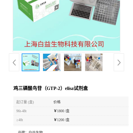
鸡三磷酸鸟苷（GTP-2）elisa试剂盒
起订量 (盒)
价格
96t-48t
￥
1800 /盒
≥48t
￥
1200 /盒
品牌：
白益生物