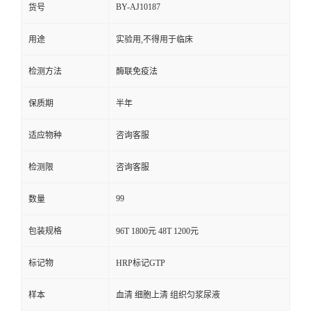
BY-AJ10187
货号
用途
实验用,不得用于临床
检测方法
酶联免疫法
保质期
半年
适应物种
咨询客服
检测限
咨询客服
99
数量
包装规格
96T 1800元 48T 1200元
标记物
HRP标记GTP
样本
血清 细胞上清 组织匀浆尿液