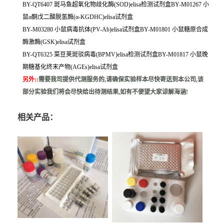
BY-QT6407 斑马鱼超氧化物歧化酶(SOD)elisa检测试剂盒BY-M01267 小
鼠α酮戊二酸脱氢酶(α-KGDHC)elisa试剂盒
BY-M03280 小鼠病毒抗体(PV-Ab)elisa试剂盒BY-M01801 小鼠糖原合成
酶激酶(GSK)elisa试剂盒
BY-QT6325 菜豆荚斑驳病毒(BPMV)elisa检测试剂盒BY-M01817 小鼠晚
期糖基化终末产物(AGEs)elisa试剂盒
另外:
:
需要我司提供代测服务的,请确保实验样本尽快寄送到本公司,该
部分实验我们将会尽快给出待测结果,如有不便望大家谅解海涵!
相关产品：