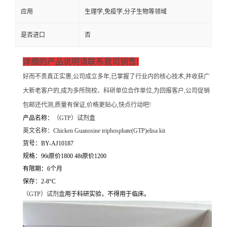
应用
生理学,免疫学,分子生物等领域
是否进口
否
详细的产品说明请联系我司销售!
好而不贵真正实惠,公司成立多年,已掌握了行业内的核心技术,并收获广
大新老客户的,成为多所院校、科研单位合作单位,为回报客户,公司促销
包邮还代测,质量有保证,价格更贴心,快点行动吧!
产品名称：
（
GTP）试剂盒
英文名称：
Chicken Guanosine triphosphate(GTP)elisa kit
货号：BY-AJ10187
规格：96t原价1800 48t原价1200
有限期：6个月
保存：2-8°C
（
GTP）试剂盒
用于科研实验，不得用于临床。