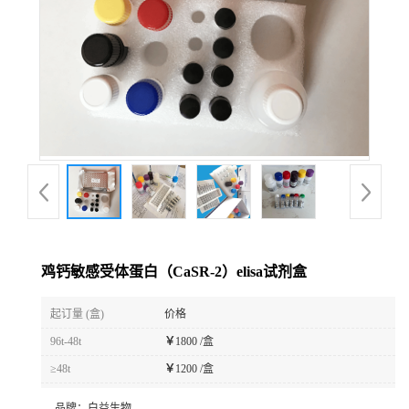
鸡钙敏感受体蛋白（CaSR-2）elisa试剂盒
起订量 (盒)
价格
96t-48t
￥
1800 /盒
≥48t
￥
1200 /盒
品牌：
白益生物