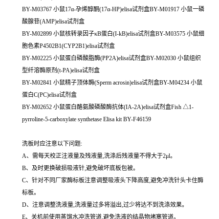
BY-M03767 小鼠17α-孕烯醇酮(17α-HP)elisa试剂盒BY-M01917 小鼠一磷
酸腺苷(AMP)elisa试剂盒
BY-M02899 小鼠核转录因子κB蛋白(I-kB)elisa试剂盒BY-M03575 小鼠细
胞色素P4502B1(CYP2B1)elisa试剂盒
BY-M02225 小鼠蛋白磷酸脂酶(PP2A)elisa试剂盒BY-M02030 小鼠组织
型纤溶酶原剂(t-PA)elisa试剂盒
BY-M02841 小鼠精子顶体酶(Sperm acrosin)elisa试剂盒BY-M04234 小鼠
蛋白C(PC)elisa试剂盒
BY-M02652 小鼠蛋白酪氨酸磷酸酶抗体(IA-2A)elisa试剂盒Fish △1-
pyrroline-5-carboxylate synthetase Elisa kit BY-F46159
洗板时应注意以下问题:
A、需每天校正注液量及残液量,洗涤后残液量不得大于2μl。
B、及时更换破损吸液针,避免破坏底板包被。
C、针对不同厂家酶标板注意调整吸液头下降高度,避免冲洗针头卡住酶
标板。
D、注意调整洗液量,洗液量过多将溢出,过少将达不到洗涤效果。
E、关机前使用蒸馏水冲洗管道,避免洗液的结晶物堵塞管道。