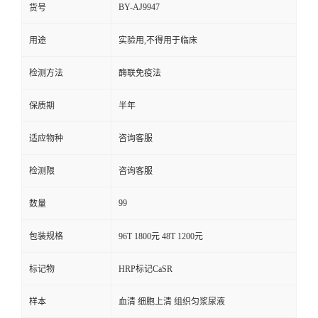
BY-AJ9947
货号
用途
实验用,不得用于临床
检测方法
酶联免疫法
保质期
半年
适应物种
咨询客服
检测限
咨询客服
99
数量
包装规格
96T 1800元 48T 1200元
标记物
HRP标记CaSR
样本
血清 细胞上清 组织匀浆尿液