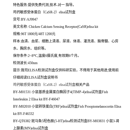
特色服务:提供免费代测,技术-对一 指导。
鸡钙敏感受体蛋白（CaSR-2）elisa试剂盒
货号:BY-AJ9947
英文名称:
Chicken Calcium Sensing Receptor(CaSR)elisa kit
规格:96T 1800元/48T 1200元
样本:血清、血浆、细胞上清液、尿液、体液、灌洗液、脑脊髓、心房
水、胸房水、组织等。
保存条件:2~8*C,温度6摄氏度,有效期6个月。
检测波长:450nm
提示:我司ELISA检测试剂盒仅供科研实验，不得用于其他用途;使用前
仔细阅读ELISA试剂盒说明书
鸡钙敏感受体蛋白（CaSR-2）elisa试剂盒
相关产品
BY-M01531 小鼠基质金属蛋白酶因子4(TIMP-4)elisa试剂盒Fish
Interleukin 2 Elisa kit BY-F46047
BY-M02010 小鼠转铁蛋白(TRF)elisa试剂盒Fish Proopiomelanocortin Elisa
kit BY-F46332
BY-QT6382 斑马鱼5羟色胺(5-HT)elisa检测试剂盒BY-M03831 小鼠3-肾
上腺素(MN)elisa试剂盒