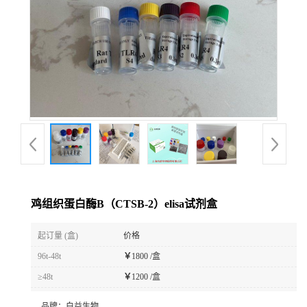
鸡组织蛋白酶B（CTSB-2）elisa试剂盒
起订量 (盒)
价格
96t-48t
￥
1800 /盒
≥48t
￥
1200 /盒
品牌：
白益生物