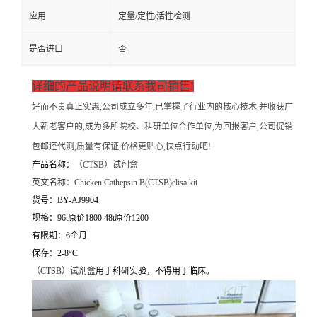
应用
定量/定性/活性检测
是否进口
否
详细的产品说明请联系我司销售!
好而不贵真正实惠,公司成立多年,已掌握了行业内的核心技术,并收获广
大新老客户的,成为多所院校、科研单位合作单位,为回报客户,公司促销
包邮还代测,质量有保证,价格更贴心,快点行动吧!
产品名称：
（
CTSB）试剂盒
英文名称：
Chicken Cathepsin B(CTSB)elisa kit
货号：BY-AJ9904
规格：96t原价1800 48t原价1200
有限期：6个月
保存：2-8°C
（
CTSB）试剂盒
用于科研实验，不得用于临床。