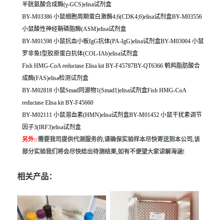
半胱氨酸合成酶(γ-GCS)elisa试剂盒
BY-M03386 小鼠细胞周期蛋白激酶4;6(CDK4;6)elisa试剂盒BY-M03556
小鼠酸性神经鞘磷脂酶(ASM)elisa试剂盒
BY-M01598 小鼠抗血小板IgG抗体(PA-IgG)elisa试剂盒BY-M03004 小鼠
罗非鱼I型胶原蛋白抗体(COL-IAb)elisa试剂盒
Fish HMG-CoA reductase Elisa kit BY-F45787BY-QT6366 鹌鹑脂肪酸合
成酶(FAS)elisa检测试剂盒
BY-M02818 小鼠Smad同源物1(Smad1)elisa试剂盒Fish HMG-CoA
reductase Elisa kit BY-F45660
BY-M02111 小鼠溶血素(HMN)elisa试剂盒BY-M01452 小鼠干扰素调节
因子3(IRF3)elisa试剂盒
另外:
:
需要我司提供代测服务的,请确保实验样本尽快寄送到本公司,该
部分实验我们将会尽快给出待测结果,如有不便望大家谅解海涵!
相关产品：