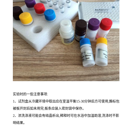
实验时的一些注意事项:
1、试剂盒从冷藏环境中取出应在室温平衡15-30分钟后方可使用,酶标包
被板开封后如未用完,板条应装入密封袋中保存。
2、浓洗涤液可能会有结晶析出,稀释时可在水浴中加温助溶,洗涤时不影
响结果。