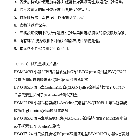
3、各步加样均应使用加样器,并经常校对其准确性,以避免试验误差。
4、请每次测定的同时做标准曲线,最 好做复孔。
5、封板膜只限一次性使用,以避免交叉污染。
6、底物请避光保存。
7、严格按照说明书的操作进行,试验结果判定必须以酶标仪读数为准。
8、所有样品,洗涤液和各种废弃物都应按传染物处理。
9、本试剂不同批号组分不得混用。
（
CTSB）试剂盒
相关产品：
BY-M04093 小鼠ATP结合盒转运体G2(ABCG2)elisa试剂盒BY-QT6202
金黄色葡萄球菌肠毒素C(SEC)elisa检测试剂盒
BY-QT6525 斑马鱼Codanin1蛋白(CDAN1)elisa检测试剂盒BY-QT7167
羊胰岛素生长因子(IGF)elisa检测试剂盒
BY-M02120 小鼠L-精氨酸(L-Arg)elisa试剂盒BY-QT7069 土壤L-谷氨酰
胺酶(L-glutaminas)elisa检测试剂盒
BY-QT6502 斑马鱼单胺氧化酶(MAO)elisa检测试剂盒BY-M03256 小鼠
α6干扰素(IFN-α6)elisa试剂盒
BY-QT7124 线虫蛋白质化(PC)elisa检测试剂盒BY-M01293 小鼠γ-谷氨酰