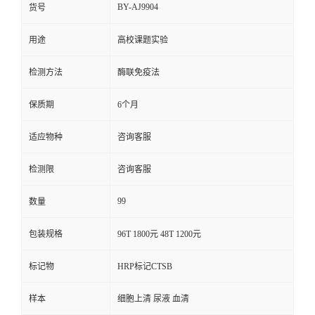
BY-AJ9904
货号
用途
高校课题实验
检测方法
酶联免疫法
保质期
6个月
适应物种
咨询客服
检测限
咨询客服
99
数量
包装规格
96T 1800元 48T 1200元
标记物
HRP标记CTSB
样本
细胞上清 尿液 血清