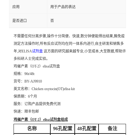
应用
用于产品的表达
是否进口
否
不需要任何分离步骤,操作十分简便、快速,数分钟便能得出结果,酶免疫
测定方法操作时,所有反应试剂均在同一体系内进行,自主研发和销售多
年,对ELISA
试剂盒
这方面的研究越来越专业,小至成本,大至数据,帮助许
多科研人士完成实验。
鸡催产素（OT-2）elisa试剂盒
规格：96t/48t
货号：BY-AJ9910
英文名称：
Chicken oxytocin(OT)elisa kit
保质期：6个月
服务：订购产品提供免费代测
快递：顺丰包邮
鸡催产素（OT-2）elisa试剂盒
组成
名称
96孔配置
48孔配置
备注