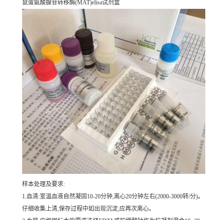
鼠蛋氨酸腺苷转移酶(MAT)elisa试剂盒
样本处理及要求:
1.血清:室温血液自然凝固10-20分钟,离心20分钟左右(2000-3000转/分)。
仔细收集上清,保存过程中如出现沉淀,应再次离心。