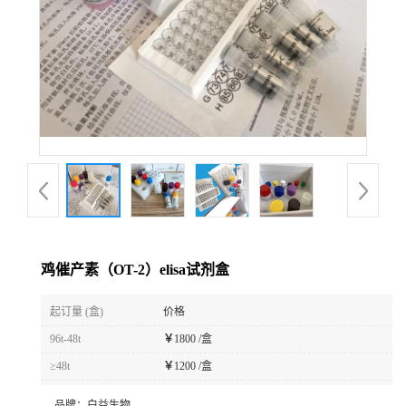
鸡催产素（OT-2）elisa试剂盒
起订量 (盒)
价格
96t-48t
￥
1800 /盒
≥48t
￥
1200 /盒
品牌：
白益生物