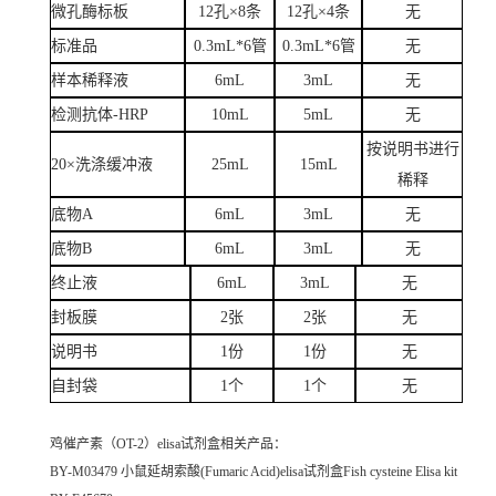
微孔酶标板
12孔×8条
12孔×4条
无
标准品
0.3mL*6管
0.3mL*6管
无
样本稀释液
6mL
3mL
无
检测抗体-HRP
10mL
5mL
无
按说明书进行
20×洗涤缓冲液
25mL
15mL
稀释
底物A
6mL
3mL
无
底物B
6mL
3mL
无
终止液
6mL
3mL
无
封板膜
2张
2张
无
说明书
1份
1份
无
自封袋
1个
1个
无
鸡催产素（OT-2）elisa试剂盒
相关产品：
BY-M03479 小鼠延胡索酸(Fumaric Acid)elisa试剂盒Fish cysteine Elisa kit