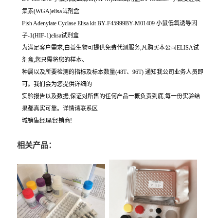
集素(WGA)elisa试剂盒
Fish Adenylate Cyclase Elisa kit BY-F45999BY-M01409 小鼠低氧诱导因
子-1(HIF-1)elisa试剂盒
为满足客户需求,白益生物可提供免费代测服务,凡购买本公司ELISA试
剂盒,您只需将您的样本、
种属以及所要检测的指标及标本数量(48T、96T) 通知我公司业务人员即
可。我们会为您提供详细的
实验报告以及数据,保证对所售的任何产品一概负责到底,每一份实验结
果都真实可靠。详情请联系区
域销售经理/经销商!
相关产品：