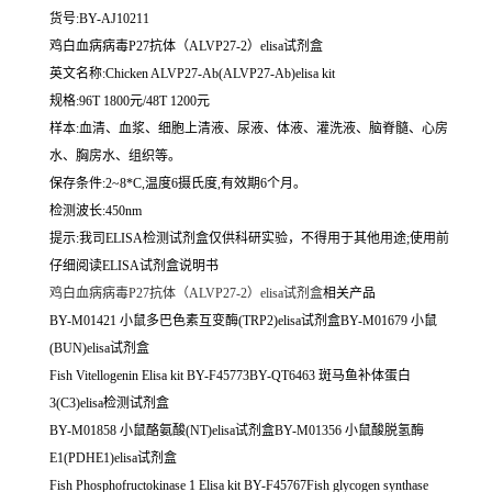
货号:BY-AJ10211
鸡白血病病毒P27抗体（ALVP27-2）elisa试剂盒
英文名称:
Chicken ALVP27-Ab(ALVP27-Ab)elisa kit
规格:96T 1800元/48T 1200元
样本:血清、血浆、细胞上清液、尿液、体液、灌洗液、脑脊髓、心房
水、胸房水、组织等。
保存条件:2~8*C,温度6摄氏度,有效期6个月。
检测波长:450nm
提示:我司ELISA检测试剂盒仅供科研实验，不得用于其他用途;使用前
仔细阅读ELISA试剂盒说明书
鸡白血病病毒P27抗体（ALVP27-2）elisa试剂盒
相关产品
BY-M01421 小鼠多巴色素互变酶(TRP2)elisa试剂盒BY-M01679 小鼠
(BUN)elisa试剂盒
Fish Vitellogenin Elisa kit BY-F45773BY-QT6463 斑马鱼补体蛋白
3(C3)elisa检测试剂盒
BY-M01858 小鼠酪氨酸(NT)elisa试剂盒BY-M01356 小鼠酸脱氢酶
E1(PDHE1)elisa试剂盒
Fish Phosphofructokinase 1 Elisa kit BY-F45767Fish glycogen synthase