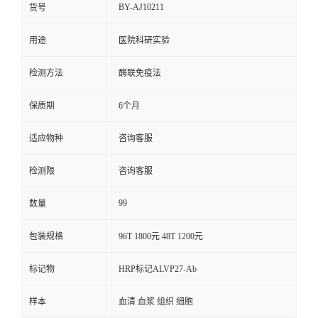
BY-AJ10211
货号
用途
医院科研实验
检测方法
酶联免疫法
保质期
6个月
适应物种
咨询客服
检测限
咨询客服
99
数量
包装规格
96T 1800元 48T 1200元
标记物
HRP标记ALVP27-Ab
样本
血清 血浆 组织 细胞