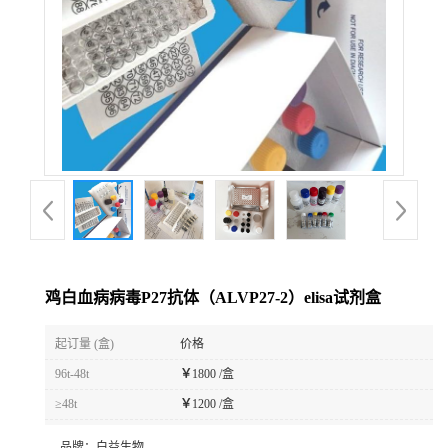
鸡白血病病毒P27抗体（ALVP27-2）elisa试剂盒
起订量 (盒)
价格
96t-48t
￥
1800 /盒
≥48t
￥
1200 /盒
品牌：
白益生物