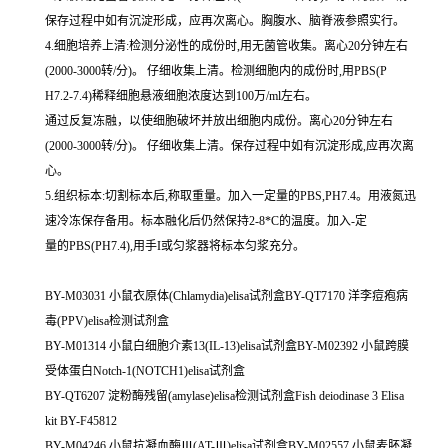
保存过程中如有沉淀形成，应再次离心。胸腹水、脑脊液参照实行。
4.细胞培养上清:检测分泌性的成份时,用无菌管收集。离心20分钟左右
(2000-3000转/分)。 仔细收集上清。检测细胞内的成份时,用PBS(P
H7.2-7.4)稀释细胞悬液细胞浓度达到100万/ml左右。
通过反复冻融，以使细胞破坏并放出细胞内成份。离心20分钟左右
(2000-3000转/分)。 仔细收集上清。保存过程中如有沉淀形成,应再次离
心。
5.组织标本:切割标本后,称取重量。加入一定量的PBS,PH7.4。用液氮迅
速冷冻保存备用。标本融化后仍然保持2-8*C的温度。加入-定
量的PBS(PH7.4),用手I或匀浆器将标本匀浆充分。
BY-M03031 小鼠衣原体(Chlamydia)elisa试剂盒BY-QT7170 洋李痘疱病
毒(PPV)elisa检测试剂盒
BY-M01314 小鼠白细胞介素13(IL-13)elisa试剂盒BY-M02392 小鼠跨膜
受体蛋白Notch-1(NOTCH1)elisa试剂盒
BY-QT6207 淀粉酶残留(amylase)elisa检测试剂盒Fish deiodinase 3 Elisa
kit BY-F45812
BY-M04246 小鼠抗凝血酶Ⅲ(AT-Ⅲ)elisa试剂盒BY-M02557 小鼠麦胚凝