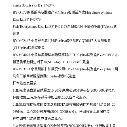
kinase 3β Elisa kit BY-F46347
BY-QT7086 蜥蜴精氨酸催产素(T)elisa检测试剂盒Fish citrate synthase
Elisa kit BY-F45779
Fish Tetracyclines Elisa kit BY-F46117BY-M02434 小鼠磷脂酸(PA)elisa试
剂盒
BY-M02447 小鼠穿孔素1(PRF1)elisa试剂盒BY-QT6617 大豆凝聚素
(CLU)elisa检测试剂盒
BY-M04075 小鼠丝氨酸棕榈酰转移酶(SPTLC)elisa试剂盒BY-M01533 小
鼠基质细胞衍生因子1α(SDF-1α;CXCL12)elisa试剂盒
BY-M03193 小鼠磷酸甘油酸变位酶1(PGAM1)elisa试剂盒BY-QT6401 斑
马鱼三碘甲状腺原氨酸(T3)elisa检测试剂盒
样本处理及要求:
1.血清:室温血液自然凝固10-20分钟,离心20分钟左右(2000-3000转/分)。
仔细收集上清,保存过程中如出现沉淀,应再次离心。
2.血浆:应根据标本的要求选择EDTA或柠檬酸钠作为抗凝剂混合10- 20
分钟后，离心20分钟左右(2000- 3000转/分)。仔细收集上清保存过
程中如有沉淀形成,应该再次离心。
3.尿液:用无菌管收集离心20分钟左右(2000-3000转/分)。仔细收集上清