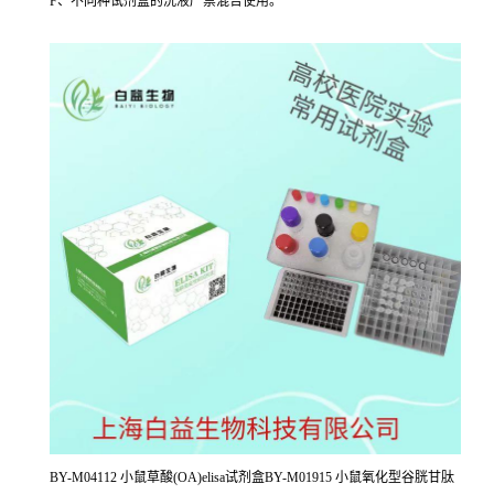
F、不同种试剂盒的洗液严禁混合使用。
BY-M04112 小鼠草酸(OA)elisa试剂盒BY-M01915 小鼠氧化型谷胱甘肽