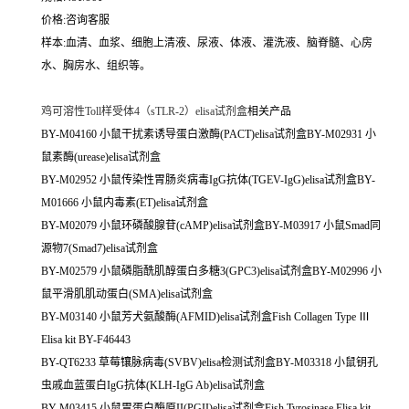
价格:咨询客服
样本:血清、血浆、细胞上清液、尿液、体液、灌洗液、脑脊髓、心房
水、胸房水、组织等。
鸡可溶性Toll样受体4（sTLR-2）elisa试剂盒
相关产品
BY-M04160 小鼠干扰素诱导蛋白激酶(PACT)elisa试剂盒BY-M02931 小
鼠素酶(urease)elisa试剂盒
BY-M02952 小鼠传染性胃肠炎病毒IgG抗体(TGEV-IgG)elisa试剂盒BY-
M01666 小鼠内毒素(ET)elisa试剂盒
BY-M02079 小鼠环磷酸腺苷(cAMP)elisa试剂盒BY-M03917 小鼠Smad同
源物7(Smad7)elisa试剂盒
BY-M02579 小鼠磷脂酰肌醇蛋白多糖3(GPC3)elisa试剂盒BY-M02996 小
鼠平滑肌肌动蛋白(SMA)elisa试剂盒
BY-M03140 小鼠芳犬氨酸酶(AFMID)elisa试剂盒Fish Collagen Type Ⅲ
Elisa kit BY-F46443
BY-QT6233 草莓镶脉病毒(SVBV)elisa检测试剂盒BY-M03318 小鼠钥孔
虫戚血蓝蛋白IgG抗体(KLH-IgG Ab)elisa试剂盒
BY-M03415 小鼠胃蛋白酶原II(PGII)elisa试剂盒Fish Tyrosinase Elisa kit