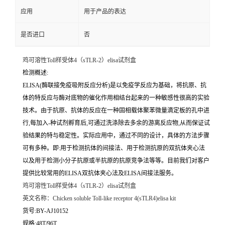
应用
用于产品的表达
是否进口
否
鸡可溶性Toll样受体4（sTLR-2）elisa试剂盒
检测概述:
ELISA(酶联接免疫吸附反应分析)是以免疫学反应为基础，将抗原、抗
体的特反应与酶对底物的催化作用相结台起来的一种敏感性很高的实验
技术。由于抗原、抗体的反应在一种固相载体聚苯微量滴定板的孔中进
行,每加入-种试剂孵育后,可通过洗涤除去多余的游离反应物,从而保证试
验结果的特与稳定性。实际应用中，通过不同的设计，具体的方法步骤
可有多种。即:用于检测抗体的间接法、用于检测抗原的双抗体夹心法
以及用于检测小分子抗原或半抗原的抗原竞争法等等。目前我们对客户
提供比较常用的ELISA双抗体夹心法及ELISA间接法服务。
鸡可溶性Toll样受体4（sTLR-2）elisa试剂盒
英文名称：
Chicken soluble Toll-like receptor 4(sTLR4)elisa kit
货号:BY-AJ10152
规格:48T/96T