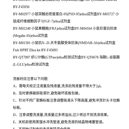
BY-F45956
BY-M02977 小鼠突触后密度蛋白-95(PSD-95)elisa试剂盒BY-M03727 小
鼠成纤维细胞因子7(FGF-7)elisa试剂盒
BY-M02240 小鼠果糖胺(FRA)elisa试剂盒BY-M04164 小鼠巨蛋白抗体
(Megalin Ab)elisa试剂盒
BY-M01581 小鼠抗N--D-天冬氨酸受体抗体(NMDAR-Ab)elisa试剂盒
Fish HPRT Elisa kit BY-F45693
BY-QT7097 虾GTP酶(GTPase)elisa检测试剂盒BY-QT6678 海豚L-谷氨酸
(L-GLU)elisa检测试剂盒
洗板时应注意以下问题:
A、需每天校正注液量及残液量,洗涤后残液量不得大于2μl。
B、及时更换破损吸液针,避免破坏底板包被。
C、针对不同厂家酶标板注意调整吸液头下降高度,避免冲洗针头卡住酶
标板。
D、注意调整洗液量,洗液量过多将溢出,过少将达不到洗涤效果。
E、关机前使用蒸馏水冲洗管道,避免洗液的结晶物堵塞管道。