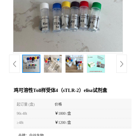
鸡可溶性Toll样受体4（sTLR-2）elisa试剂盒
起订量 (盒)
价格
96t-48t
￥
1800 /盒
≥48t
￥
1200 /盒
品牌：
白益生物