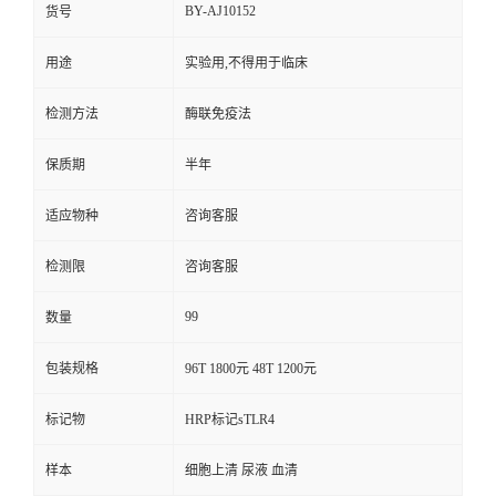
BY-AJ10152
货号
用途
实验用,不得用于临床
检测方法
酶联免疫法
保质期
半年
适应物种
咨询客服
检测限
咨询客服
99
数量
包装规格
96T 1800元 48T 1200元
标记物
HRP标记sTLR4
样本
细胞上清 尿液 血清