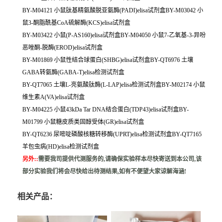
BY-M04121 小鼠肽基精氨酸脱亚氨酶(PADI)elisa试剂盒BY-M03042 小
鼠3-酮脂酰基CoA硫解酶(KCS)elisa试剂盒
BY-M03422 小鼠(P-AS160)elisa试剂盒BY-M04050 小鼠7-乙氧基-3-异吩
恶唑酮-脱酶(EROD)elisa试剂盒
BY-M01869 小鼠性结合球蛋白(SHBG)elisa试剂盒BY-QT6976 土壤
GABA转氨酶(GABA-T)elisa检测试剂盒
BY-QT7065 土壤L-亮氨酸肽酶(L-LAP)elisa检测试剂盒BY-M02174 小鼠
维生素A(VA)elisa试剂盒
BY-M04225 小鼠43kDa Tar DNA结合蛋白(TDP43)elisa试剂盒BY-
M01799 小鼠糖皮质类固醇受体(GR)elisa试剂盒
BY-QT6236 尿嘧啶磷酸核糖转移酶(UPRT)elisa检测试剂盒BY-QT7165
羊包虫病(HD)elisa检测试剂盒
另外:
:
需要我司提供代测服务的,请确保实验样本尽快寄送到本公司,该
部分实验我们将会尽快给出待测结果,如有不便望大家谅解海涵!
相关产品：