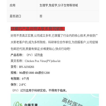
应用
生理学,免疫学,分子生物等领域
是否进口
否
详细的产品说明请联系我司销售!
好而不贵真正实惠,公司成立多年,已掌握了行业内的核心技术,并收获广
大新老客户的,成为多所院校、科研单位合作单位,为回报客户,公司促销
包邮还代测,质量有保证,价格更贴心,快点行动吧!
产品名称：
（
PV）试剂盒
英文名称：
Chicken Pox Virus(PV)elisa kit
货号：BY-AJ10261
规格：96t原价1800 48t原价1200
有限期：6个月
保存：2-8°C
（
PV）试剂盒
用于科研实验，不得用于临床。