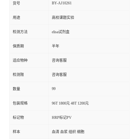
BY-AJ10261
货号
用途
高校课题实验
检测方法
elisa试剂盒
保质期
半年
适应物种
咨询客服
检测限
咨询客服
99
数量
包装规格
96T 1800元 48T 1200元
标记物
HRP标记PV
样本
血清 血浆 组织 细胞