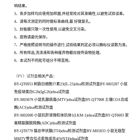
响结果。
3、各步加样均应使用加样器,并经常校对其准确性,以避免试验误差。
4、请每次测定的同时做标准曲线,最 好做复孔。
5、封板膜只限一次性使用,以避免交叉污染。
6、底物请避光保存。
7、严格按照说明书的操作进行,试验结果判定必须以酶标仪读数为准。
8、所有样品,洗涤液和各种废弃物都应按传染物处理。
9、本试剂不同批号组分不得混用。
（
PV）试剂盒
相关产品：
BY-QT6953 树鼩白细胞介素23(IL-23)elisa检测试剂盒BY-M03287 小鼠
免疫球蛋白G2b(IgG2b)elisa试剂盒
BY-M03679 小鼠乳腺病毒(MTV)elisa试剂盒BY-QT7008 土壤COA合成
酶(ACS)elisa检测试剂盒
BY-M02690 小鼠抗肝肾微粒体抗体1(LKM-1)elisa试剂盒BY-QT6693 家
禽精氨酸脱羧酶(ADC)elisa检测试剂盒
BY-QT6779 猫总甲状腺(TT4)elisa检测试剂盒BY-M01833 小鼠无翅型
MMTV整合位点家族成员4(WNT4)elisa试剂盒