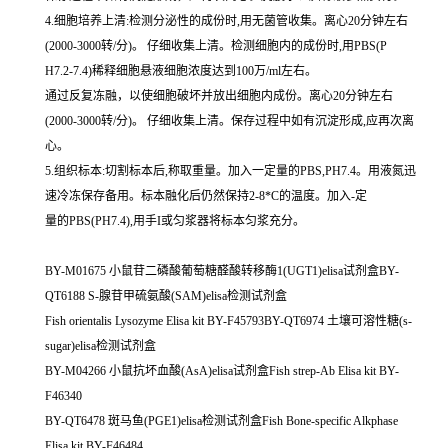
4.细胞培养上清:检测分泌性的成份时,用无菌管收集。离心20分钟左右
(2000-3000转/分)。 仔细收集上清。检测细胞内的成份时,用PBS(P
H7.2-7.4)稀释细胞悬液细胞浓度达到100万/ml左右。
通过反复冻融，以使细胞破坏并放出细胞内成份。离心20分钟左右
(2000-3000转/分)。 仔细收集上清。保存过程中如有沉淀形成,应再次离
心。
5.组织标本:切割标本后,称取重量。加入一定量的PBS,PH7.4。用液氮迅
速冷冻保存备用。标本融化后仍然保持2-8*C的温度。加入-定
量的PBS(PH7.4),用手I或匀浆器将标本匀浆充分。
BY-M01675 小鼠苷二磷酸葡萄糖醛酸转移酶1(UGT1)elisa试剂盒BY-
QT6188 S-腺苷甲硫氨酸(SAM)elisa检测试剂盒
Fish orientalis Lysozyme Elisa kit BY-F45793BY-QT6974 土壤可溶性糖(s-
sugar)elisa检测试剂盒
BY-M04266 小鼠抗坏血酸(AsA)elisa试剂盒Fish strep-Ab Elisa kit BY-
F46340
BY-QT6478 斑马鱼(PGE1)elisa检测试剂盒Fish Bone-specific Alkphase
Elisa kit BY-F46484