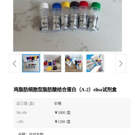
鸡脂肪细胞型脂肪酸结合蛋白（A-2）elisa试剂盒
起订量 (盒)
价格
96t-48t
￥
1800 /盒
≥48t
￥
1200 /盒
品牌：
白益生物