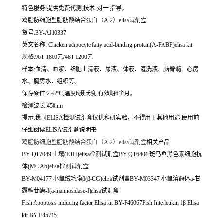
特色服务:提供免费代测,技术-对一 指导。
鸡脂肪细胞型脂肪酸结合蛋白（A-2）elisa试剂盒
货号:BY-AJ10337
英文名称:
Chicken adipocyte fatty acid-binding protein(A-FABP)elisa kit
规格:96T 1800元/48T 1200元
样本:血清、血浆、细胞上清液、尿液、体液、灌洗液、脑脊髓、心房
水、胸房水、组织等。
保存条件:2~8*C,温度6摄氏度,有效期6个月。
检测波长:450nm
提示:我司ELISA检测试剂盒仅供科研实验，不得用于其他用途;使用前
仔细阅读ELISA试剂盒说明书
鸡脂肪细胞型脂肪酸结合蛋白（A-2）elisa试剂盒
相关产品
BY-QT7049 土壤(ETH)elisa检测试剂盒BY-QT6404 斑马鱼黑色素细胞抗
体(MC Ab)elisa检测试剂盒
BY-M04177 小鼠绒毛膜β(β-CG)elisa试剂盒BY-M03347 小鼠溶酶体a-甘
露糖苷酶-I(a-mannosidase-I)elisa试剂盒
Fish Apoptosis inducing factor Elisa kit BY-F46067Fish Interleukin 1β Elisa
kit BY-F45715