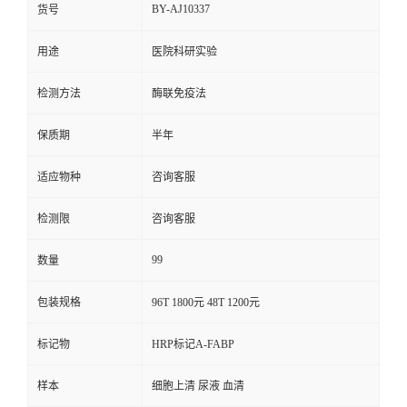
BY-AJ10337
货号
用途
医院科研实验
检测方法
酶联免疫法
保质期
半年
适应物种
咨询客服
检测限
咨询客服
99
数量
包装规格
96T 1800元 48T 1200元
标记物
HRP标记A-FABP
样本
细胞上清 尿液 血清