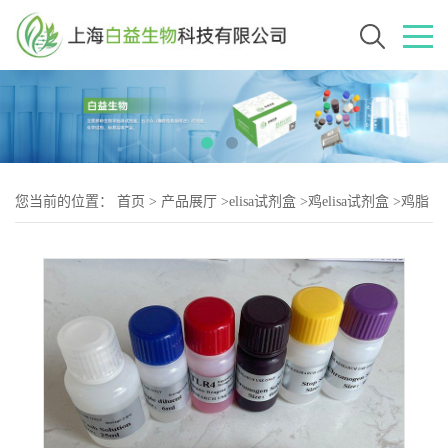
您当前的位置：
首页
>
产品展厅
>
elisa试剂盒
>
鸡elisa试剂盒
>
鸡脂
肪细胞型脂肪酸结合蛋白（A-2）elisa试剂盒