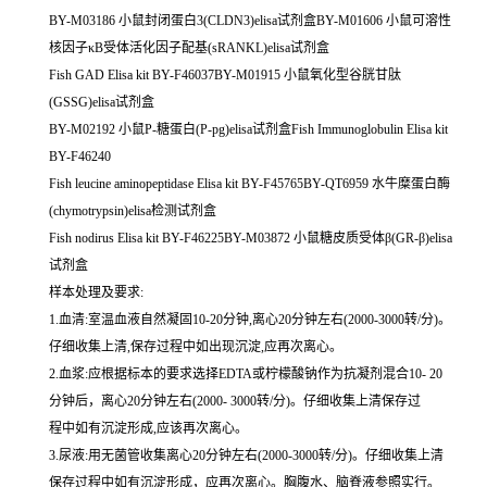
BY-M03186 小鼠封闭蛋白3(CLDN3)elisa试剂盒BY-M01606 小鼠可溶性
核因子κB受体活化因子配基(sRANKL)elisa试剂盒
Fish GAD Elisa kit BY-F46037BY-M01915 小鼠氧化型谷胱甘肽
(GSSG)elisa试剂盒
BY-M02192 小鼠P-糖蛋白(P-pg)elisa试剂盒Fish Immunoglobulin Elisa kit
BY-F46240
Fish leucine aminopeptidase Elisa kit BY-F45765BY-QT6959 水牛糜蛋白酶
(chymotrypsin)elisa检测试剂盒
Fish nodirus Elisa kit BY-F46225BY-M03872 小鼠糖皮质受体β(GR-β)elisa
试剂盒
样本处理及要求:
1.血清:室温血液自然凝固10-20分钟,离心20分钟左右(2000-3000转/分)。
仔细收集上清,保存过程中如出现沉淀,应再次离心。
2.血浆:应根据标本的要求选择EDTA或柠檬酸钠作为抗凝剂混合10- 20
分钟后，离心20分钟左右(2000- 3000转/分)。仔细收集上清保存过
程中如有沉淀形成,应该再次离心。
3.尿液:用无菌管收集离心20分钟左右(2000-3000转/分)。仔细收集上清
保存过程中如有沉淀形成，应再次离心。胸腹水、脑脊液参照实行。