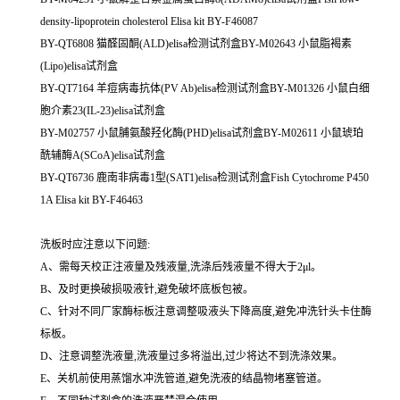
density-lipoprotein cholesterol Elisa kit BY-F46087
BY-QT6808 猫醛固酮(ALD)elisa检测试剂盒BY-M02643 小鼠脂褐素
(Lipo)elisa试剂盒
BY-QT7164 羊痘病毒抗体(PV Ab)elisa检测试剂盒BY-M01326 小鼠白细
胞介素23(IL-23)elisa试剂盒
BY-M02757 小鼠脯氨酸羟化酶(PHD)elisa试剂盒BY-M02611 小鼠琥珀
酰辅酶A(SCoA)elisa试剂盒
BY-QT6736 鹿南非病毒1型(SAT1)elisa检测试剂盒Fish Cytochrome P450
1A Elisa kit BY-F46463
洗板时应注意以下问题:
A、需每天校正注液量及残液量,洗涤后残液量不得大于2μl。
B、及时更换破损吸液针,避免破坏底板包被。
C、针对不同厂家酶标板注意调整吸液头下降高度,避免冲洗针头卡住酶
标板。
D、注意调整洗液量,洗液量过多将溢出,过少将达不到洗涤效果。
E、关机前使用蒸馏水冲洗管道,避免洗液的结晶物堵塞管道。