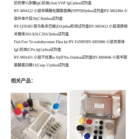
抗伤寒Vi多糖IgG抗体(Anti SViP IgG)elisa试剂盒
BY-M04122 小鼠非磷酸化酸脱氢酶(NPPDH)elisa试剂盒BY-M02494 小
鼠补体片段3b(C3b)elisa试剂盒
BY-QT6383 斑马鱼多巴胺(DA)elisa检测试剂盒BY-M03412 小鼠溶质相
关载体26A3(SLC26A3)elisa试剂盒
Fish Free Tri-iodothyronine Elisa kit BY-F45995BY-M03686 小鼠衣原体
IgG抗体(CPn-IgG)elisa试剂盒
BY-M01451 小鼠干扰素α-1b(IFNα-1b)elisa试剂盒BY-M04046 小鼠半胱
氨酸蛋白酶11(Casp-11)elisa试剂盒
相关产品：