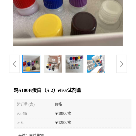
鸡S100B蛋白（S-2）elisa试剂盒
起订量 (盒)
价格
96t-48t
￥
1800 /盒
≥48t
￥
1200 /盒
品牌：
白益生物