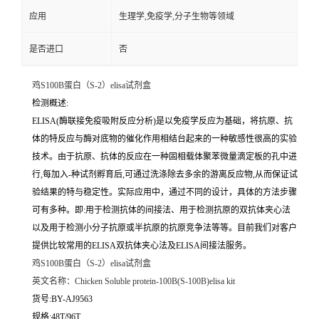
应用
生理学,免疫学,分子生物等领域
是否进口
否
鸡S100B蛋白（S-2）elisa试剂盒
检测概述:
ELISA(酶联接免疫吸附反应分析)是以免疫学反应为基础，将抗原、抗
体的特反应与酶对底物的催化作用相结台起来的一种敏感性很高的实验
技术。由于抗原、抗体的反应在一种固相载体聚苯微量滴定板的孔中进
行,每加入-种试剂孵育后,可通过洗涤除去多余的游离反应物,从而保证试
验结果的特与稳定性。实际应用中，通过不同的设计，具体的方法步骤
可有多种。即:用于检测抗体的间接法、用于检测抗原的双抗体夹心法
以及用于检测小分子抗原或半抗原的抗原竞争法等等。目前我们对客户
提供比较常用的ELISA双抗体夹心法及ELISA间接法服务。
鸡S100B蛋白（S-2）elisa试剂盒
英文名称：
Chicken Soluble protein-100B(S-100B)elisa kit
货号:BY-AJ9563
规格:48T/96T