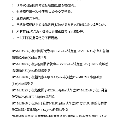
4、请每次测定的同时做标准曲线,最 好做复孔。
5、封板膜只限一次性使用,以避免交叉污染。
6、底物请避光保存。
7、严格按照说明书的操作进行,试验结果判定必须以酶标仪读数为准。
8、所有样品,洗涤液和各种废弃物都应按传染物处理。
9、本试剂不同批号组分不得混用。
BY-M03563 小鼠P物质的受体(NK-1)elisa试剂盒BY-M03235 小鼠布鲁顿
酪氨酸激酶(K)elisa试剂盒
BY-M03993 小鼠γ-谷氨酰转肽酶2(GGT2)elisa试剂盒BY-QT6877 鸟敏感
脂肪酶(HSL)elisa检测试剂盒
BY-M01989 小鼠脂氧素A4(LXA4)elisa试剂盒BY-M03247 小鼠桩蛋白
(Pax)elisa试剂盒
BY-M03223 小鼠趋化因子4(CXCL4)elisa试剂盒BY-M02559 小鼠5-羟色
胺受体2A(5-HT2AR)elisa试剂盒
BY-M03960 小鼠Toll样受体1(TLR1)elisa试剂盒BY-QT7090 蜥蜴化物体
酰基辅酶A氧化酶(ACOX)elisa检测试剂盒
为满足客户需求,白益生物可提供免费代测服务,凡购买本公司ELISA试