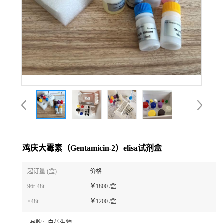
鸡庆大霉素（Gentamicin-2）elisa试剂盒
起订量 (盒)
价格
96t-48t
￥
1800 /盒
≥48t
￥
1200 /盒
品牌：
白益生物