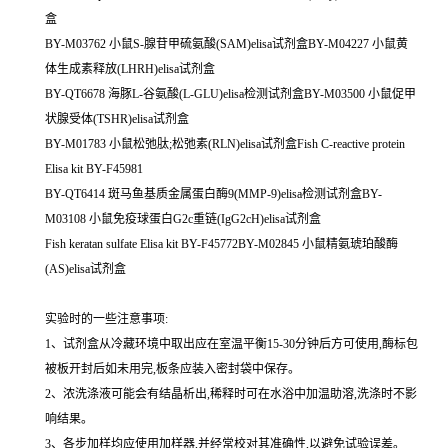
盒
BY-M03762 小鼠S-腺苷甲硫氨酸(SAM)elisa试剂盒BY-M04227 小鼠黄
体生成素释放(LHRH)elisa试剂盒
BY-QT6678 海豚L-谷氨酸(L-GLU)elisa检测试剂盒BY-M03500 小鼠促甲
状腺受体(TSHR)elisa试剂盒
BY-M01783 小鼠松弛肽;松弛素(RLN)elisa试剂盒Fish C-reactive protein
Elisa kit BY-F45981
BY-QT6414 斑马鱼基质金属蛋白酶9(MMP-9)elisa检测试剂盒BY-
M03108 小鼠免疫球蛋白G2c重链(IgG2cH)elisa试剂盒
Fish keratan sulfate Elisa kit BY-F45772BY-M02845 小鼠精氨琥珀酸酶
(AS)elisa试剂盒
实验时的一些注意事项:
1、试剂盒从冷藏环境中取出应在室温平衡15-30分钟后方可使用,酶标包
被板开封后如未用完,板条应装入密封袋中保存。
2、浓洗涤液可能会有结晶析出,稀释时可在水浴中加温助溶,洗涤时不影
响结果。
3、各步加样均应使用加样器,并经常校对其准确性,以避免试验误差。